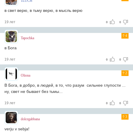
1LUCH
в свет верю, в тьму верю, в мысль верю
19 лет
0
0
4
Tapochka
в Бога
19 лет
0
0
2
Oliona
В Бога, в добро, в людей, в то, что разум сильнее глупости ...
ну, свет не бывает без тьмы...
19 лет
0
0
3
dolcegabbana
verju v sebja!