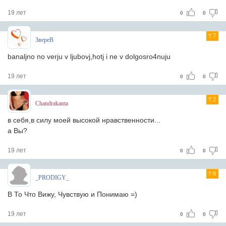
19 лет
0
0
7
ЗвереВ
banaljno no verju v ljubovj,hotj i ne v dolgosro4nuju
19 лет
0
0
2
Chandrakanta
в себя,в силу моей высокой нравственности...
а Вы?
19 лет
0
0
6
_PRODIGY_
В То Что Вижу, Чувствую и Понимаю =)
19 лет
0
0