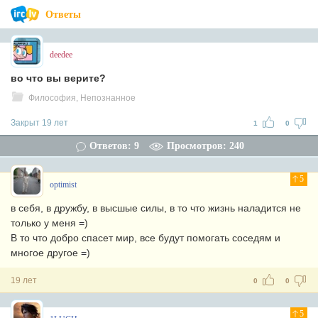
Ответы
deedee
во что вы верите?
Философия, Непознанное
Закрыт 19 лет
1
0
Ответов: 9
Просмотров: 240
5
optimist
в себя, в дружбу, в высшые силы, в то что жизнь наладится не
только у меня =)
В то что добро спасет мир, все будут помогать соседям и
многое другое =)
19 лет
0
0
5