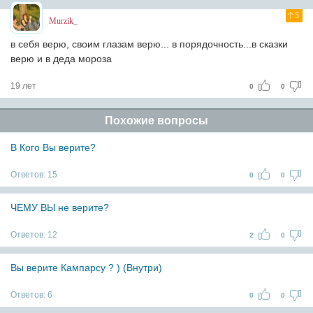
5
Murzik_
в себя верю, своим глазам верю... в порядочность...в сказки
верю и в деда мороза
19 лет
0
0
Похожие вопросы
В Кого Вы верите?
Ответов:
15
0
0
ЧЕМУ ВЫ не верите?
Ответов:
12
2
0
Вы верите Кампарсу ? ) (Внутри)
Ответов:
6
0
0