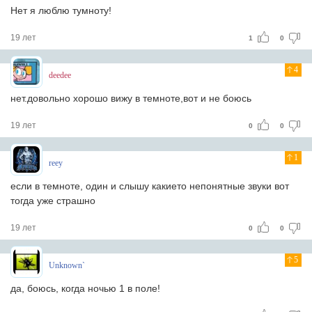
Нет я люблю тумноту!
19 лет
1
0
4
deedee
нет.довольно хорошо вижу в темноте,вот и не боюсь
19 лет
0
0
1
reey
если в темноте, один и слышу какието непонятные звуки вот
тогда уже страшно
19 лет
0
0
5
Unknown`
да, боюсь, когда ночью 1 в поле!