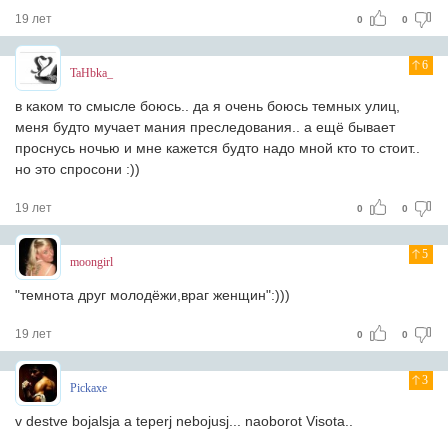
19 лет
0
0
6
TaHbka_
в каком то смысле боюсь.. да я очень боюсь темных улиц,
меня будто мучает мания преследования.. а ещё бывает
проснусь ночью и мне кажется будто надо мной кто то стоит..
но это спросони :))
19 лет
0
0
5
moongirl
"темнота друг молодёжи,враг женщин":)))
19 лет
0
0
3
Pickaxe
v destve bojalsja a teperj nebojusj... naoborot Visota..