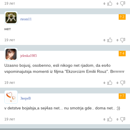
19 лет
0
0
2
rteom11
нет
19 лет
0
0
4
jelenka1985
Uzasno bojusj, osobenno, esli nikogo net rjadom, da es4o
vspominajutsja momenti iz filjma "Ekzorcizm Emilii Rouz". Brrrrrrrr
19 лет
0
0
7
ЗвереВ
v detstve bojalsja,a sej4as net... nu smotrja gde.. doma net.. :))
19 лет
0
0