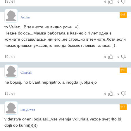
19 лет
0
0
6
Acbka
to Vallet:...В темноте не видно рожи..=)
Нет,не боюсь...Мамка работала в Казино,с 4 лет одна в
комнате оставалась,и ничего..не страшно в темноте.Хотя,если
насмотришься ужасов,то иногда бывают левые галики..=)
19 лет
0
0
6
Cheetah
ne bojusj, no bivaet neprijatno, a inogda ljublju ejo
19 лет
0
0
2
margowaa
v detstve o4enj bojalasj...vse vremja vklju4ala vezde svet 4to bi
dojti do kuhni))))))