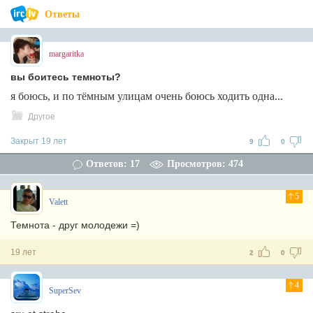
Ответы
margaritka
вы боитесь темноты?
я боюсь, и по тёмным улицам очень боюсь ходить одна...
Другое
Закрыт 19 лет
9
0
Ответов: 17
Просмотров: 474
5
Valett
Темнота - друг молодежи =)
19 лет
2
0
4
SuperSev