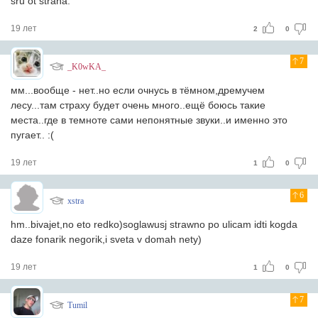
sru ot straha.
19 лет
2
0
7
_K0wKA_
мм...вообще - нет..но если очнусь в тёмном,дремучем
лесу...там страху будет очень много..ещё боюсь такие
места..где в темноте сами непонятные звуки..и именно это
пугает.. :(
19 лет
1
0
6
xstra
hm..bivajet,no eto redko)soglawusj strawno po ulicam idti kogda
daze fonarik negorik,i sveta v domah nety)
19 лет
1
0
7
Tumil