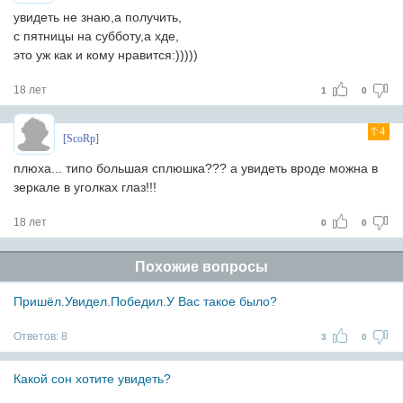
увидеть не знаю,а получить,
с пятницы на субботу,а хде,
это уж как и кому нравится:)))))
18 лет
1
0
4
[ScoRp]
плюха... типо большая сплюшка??? а увидеть вроде можна в
зеркале в уголках глаз!!!
18 лет
0
0
Похожие вопросы
Пришёл.Увидел.Победил.У Вас такое было?
Ответов:
8
3
0
Какой сон хотите увидеть?