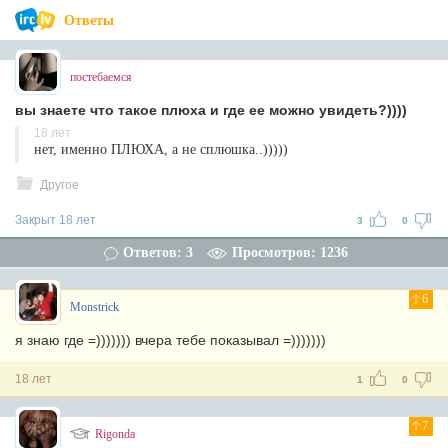
Ответы
постебаемся
вы знаете что такое плюха и где ее можно увидеть?))))
18 лет
нет, именно ПЛЮХА, а не сплюшка..)))))
Другое
Закрыт 18 лет
3
0
Ответов: 3
Просмотров: 1236
6
Monstrick
я знаю где =))))))) вчера тебе показывал =)))))))
18 лет
1
0
7
Rigonda