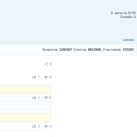
8. августа 20:50
Онлайн: 6
Latviski
Вопросов:
1280367
Ответов:
8812906
, Участников:
370183
Поделиться
0
7
0
1
0
2
0