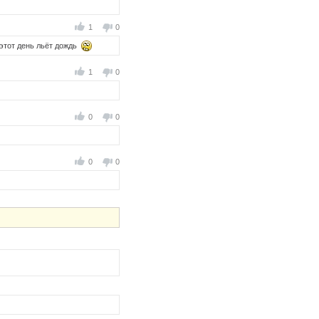
1
0
 этот день льёт дождь
1
0
0
0
0
0