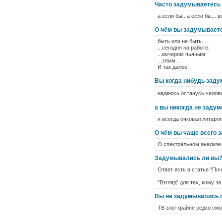
Часто задумываетесь о
а если бы.. а если бы... 
О чём вы задумываете
быть или не быть...
...сегодня на работе;
...вечером пьяным;
...злым...
И так далее.
Вы когда нибудь заду
надеюсь останусь чело
а вы никогда не задум
я всегда очковал литарги
О чём вы чаще всего 
О спектральном анализе 
Задумывались ли вы
Ответ есть в статье "По
"Взгляд" для тех, кому за
Вы не задумывались о 
ТВ зло! крайне редко смо