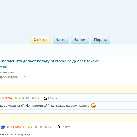
Ответы
Фото
Блоги
Перлы
ывались,кто делает погоду?и кто же её делает такой?
угое
 и
закрыт
.
Просмотров: 322
 (20374)
3
18
163
17 лет
все уладим!))) Не переживай!)))... дождь на всю неделю!
7 (74519)
4
18
145
17 лет
 какая зараза-дождь