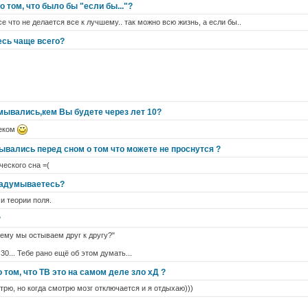
 том, что было бы "если бы..."?
все что не делается все к лучшему.. так можно всю жизнь, а если бы..
сь чаще всего?
мывались,кем Вы будете через лет 10?
веком
ывались перед сном о том что можете не проснутся ?
ческого сна =(
задумываетесь?
и теории поля.
?
чему мы остываем друг к другу?"
 30... Тебе рано ещё об этом думать...
том, что ТВ это на самом деле зло хД ?
трю, но когда смотрю мозг отключается и я отдыхаю)))