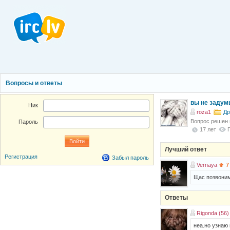
Вопросы и ответы
вы не задум
Ник
roza1
Др
Вопрос решен
Пароль
17 лет
Лучший ответ
Регистрация
Забыл пароль
Vernaya
7
Щас позвоним,
Ответы
Rigonda (56)
неа.но узнаю