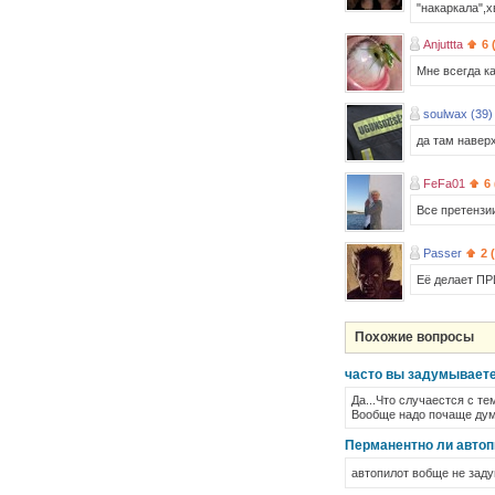
"накаркала",хв
Anjuttta
6 
Мне всегда ка
soulwax (39)
да там наверх
FeFa01
6
Все претензи
Passer
2 
Её делает ПР
Похожие вопросы
часто вы задумываете
Да...Что случаестся с т
Вообще надо почаще дум
Перманентно ли автоп
автопилот вобще не заду