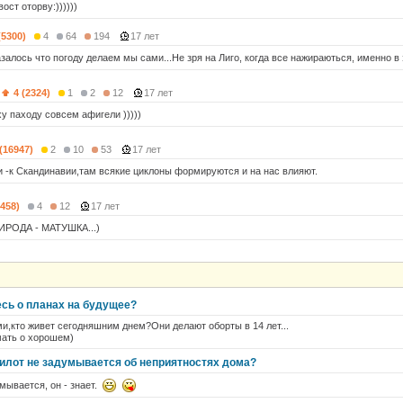
ост оторву:))))))
(5300)
4
64
194
17 лет
залось что погоду делаем мы сами...Не зря на Лиго, когда все нажираються, именно в
4 (2324)
1
2
12
17 лет
у паходу совсем афигели )))))
 (16947)
2
10
53
17 лет
и -к Скандинавии,там всякие циклоны формируются и на нас влияют.
(458)
4
12
17 лет
ИРОДА - МАТУШКА...)
сь о планах на будущее?
еми,кто живет сегодняшним днем?Они делают оборты в 14 лет...
ать о хорошем)
илот не задумывается об неприятностях дома?
мывается, он - знает.