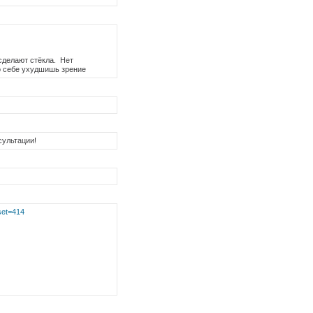
 сделают стёкла. Нет
ро себе ухудшишь зрение
сультации!
fset=414