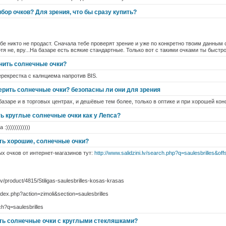
бор очков? Для зрения, что бы сразу купить?
тебе никто не продаст. Сначала тебе проверят зрение и уже по конкретно твоим данным
тя не, вру...На базаре есть всякие стандартные. Только вот с такими очками ты быст
инить солнечные очки?
ерекрестка с калнциема напротив BIS.
верить солнечные очки? безопасны ли они для зрения
базаре и в торговых центрах, и дешёвые тем более, только в оптике и при хорошей кон
ть круглые солнечные очки как у Лепса?
))))))))))))
ить хорошие, солнечные очки?
х очков от интернет-магазинов тут:
http://www.salidzini.lv/search.php?q=saulesbrilles&of
v/product/4815/Stiligas-saulesbrilles-kosas-krasas
index.php?action=zimoli&section=saulesbrilles
arch?q=saulesbrilles
ить солнечные очки с круглыми стекляшками?