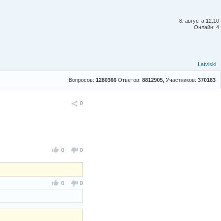
8. августа 12:10
Онлайн: 4
Latviski
Вопросов:
1280366
Ответов:
8812905
, Участников:
370183
Поделиться
0
0
0
0
0