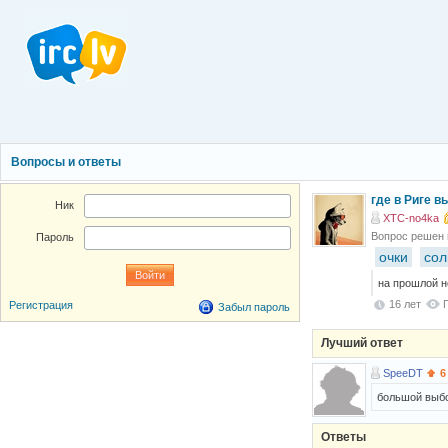
Вопросы и ответы
где в Риге 
Ник
XTC-no4ka
Вопрос решен
Пароль
очки
сол
на прошлой н
16 лет
Регистрация
Забыл пароль
Лучший ответ
SpeeDT
6
большой выбо
Ответы