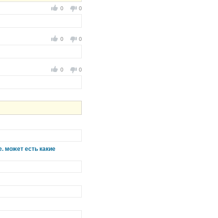
0
0
0
0
0
0
. может есть какие