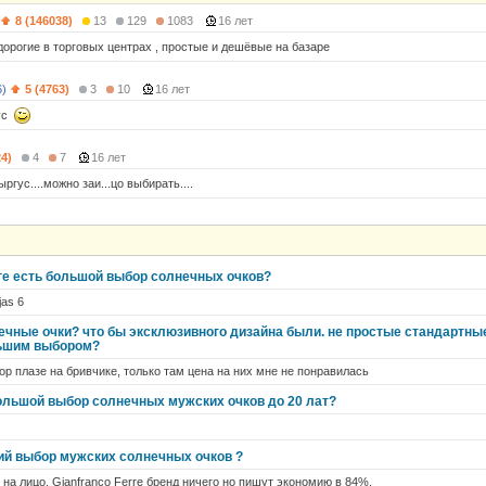
8 (146038)
13
129
1083
16 лет
дорогие в торговых центрах , простые и дешёвые на базаре
6)
5 (4763)
3
10
16 лет
гус
24)
4
7
16 лет
ргус....можно заи...цо выбирать....
иге есть большой выбор солнечных очков?
as 6
нечные очки? что бы эксклюзивного дизайна были. не простые стандартные
льшим выбором?
ор плазе на бривчике, только там цена на них мне не понравилась
большой выбор солнечных мужских очков до 20 лат?
ший выбор мужских солнечных очков ?
 на лицо, Gianfranco Ferre бренд ничего но пишут экономию в 84%.