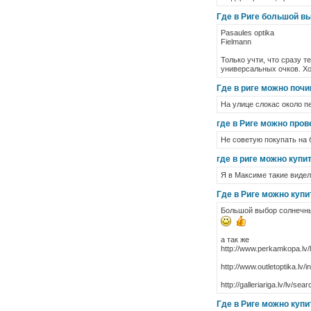
Где в Риге большой вы
Pasaules optika
Fielmann
Только учти, что сразу 
универсальных очков. Хо
Где в риге можно поч
На улице слокас около п
где в Риге можно про
Не советую покупать на 
где в риге можно купи
Я в Максиме такие видела :
Где в Риге можно куп
Большой выбор солнечны
а так же
http://www.perkamkopa.lv/l
http://www.outletoptika.lv/
http://galleriariga.lv/lv/se
Где в Риге можно куп