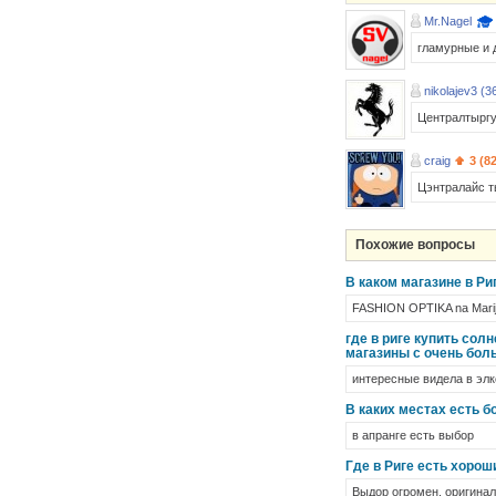
Mr.Nagel
гламурные и 
nikolajev3 (3
Централтыр
craig
3 (8
Цэнтралайс ты
Похожие вопросы
В каком магазине в Р
FASHION OPTIKA na Marij
где в риге купить сол
магазины с очень бо
интересные видела в элк
В каких местах есть 
в апранге есть выбор
Где в Риге есть хоро
Выдор огромен, оригинал