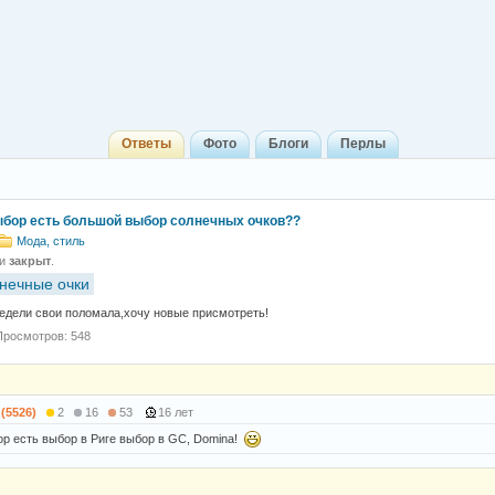
Ответы
Фото
Блоги
Перлы
выбор есть большой выбор солнечных очков??
Мода, стиль
 и
закрыт
.
нечные очки
едели свои поломала,хочу новые присмотреть!
Просмотров: 548
 (5526)
2
16
53
16 лет
р есть выбор в Риге выбор в GC, Domina!