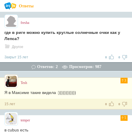
Ответы
fresha
где в риге можно купить круглые солнечные очки как у
Лепса?
Другое
Закрыт 15 лет
0
0
Ответов: 2
Просмотров: 987
3
Tesh
Я в Максиме такие видела :))))))))))))
15 лет
0
0
5
temper
в cubus есть