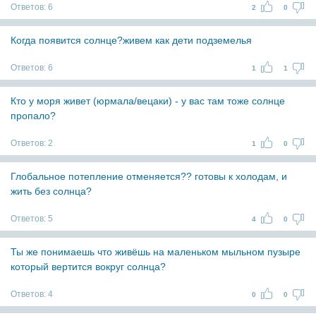
Ответов:
6
2
0
Когда появится солнце?живем как дети подземелья
Ответов:
6
1
1
Кто у моря живет (юрмала/вецаки) - у вас там тоже солнце
пропало?
Ответов:
2
1
0
Глобальное потепление отменяется?? готовы к холодам, и
жить без солнца?
Ответов:
5
4
0
Ты же понимаешь что живёшь на маленьком мыльном пузыре
который вертится вокруг солнца?
Ответов:
4
0
0