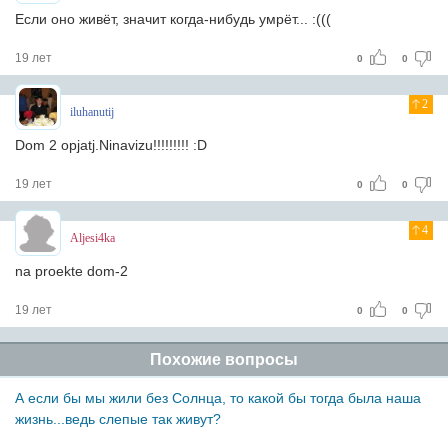
Если оно живёт, значит когда-нибудь умрёт... :(((
19 лет
0
0
2
iluhanutij
Dom 2 opjatj.Ninavizu!!!!!!!!! :D
19 лет
0
0
4
Aljesi4ka
na proekte dom-2
19 лет
0
0
Похожие вопросы
А если бы мы жили без Солнца, то какой бы тогда была наша
жизнь...ведь слепые так живут?