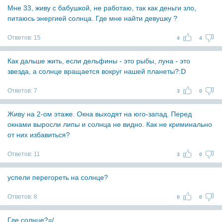
Мне 33, живу с бабушкой, не работаю, так как деньги зло,
питаюсь энергией солнца. Где мне найти девушку ?
Ответов:
15
4
4
Как дальше жить, если дельфины - это рыбы, луна - это
звезда, а солнце вращается вокруг нашей планеты?:D
Ответов:
7
3
0
Живу на 2-ом этаже. Окна выходят на юго-запад. Перед
окнами выросли липы и солнца не видно. Как не криминально
от них избавиться?
Ответов:
11
3
0
успели перегореть на солнце?
Ответов:
8
0
0
Где солнце?=/