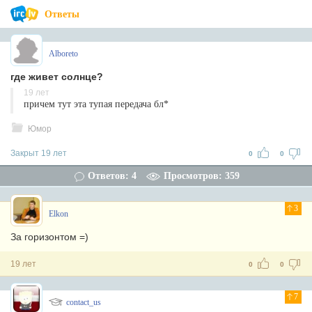
Ответы
Alboreto
где живет солнце?
19 лет
причем тут эта тупая передача бл*
Юмор
Закрыт 19 лет
0
0
Ответов: 4
Просмотров: 359
3
Elkon
За горизонтом =)
19 лет
0
0
7
contact_us