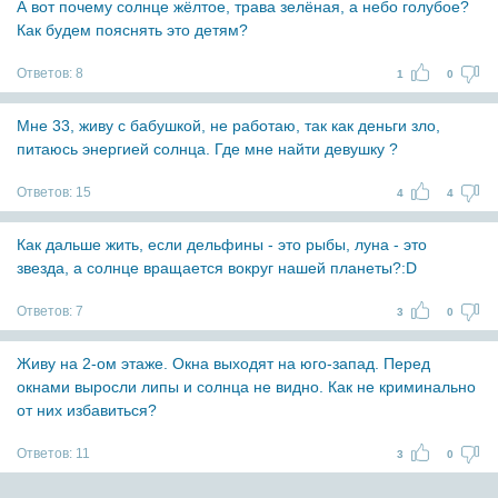
А вот почему солнце жёлтое, трава зелёная, а небо голубое?
Как будем пояснять это детям?
Ответов:
8
1
0
Мне 33, живу с бабушкой, не работаю, так как деньги зло,
питаюсь энергией солнца. Где мне найти девушку ?
Ответов:
15
4
4
Как дальше жить, если дельфины - это рыбы, луна - это
звезда, а солнце вращается вокруг нашей планеты?:D
Ответов:
7
3
0
Живу на 2-ом этаже. Окна выходят на юго-запад. Перед
окнами выросли липы и солнца не видно. Как не криминально
от них избавиться?
Ответов:
11
3
0