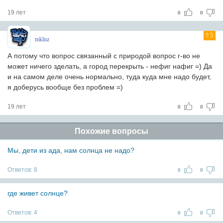
19 лет
0
0
5
mklnz
А потому что вопрос связанный с природой вопрос г-во не
может ничего зделать, а город перекрыть - нефиг нафиг =) Да
и на самом деле очень нормально, туда куда мне надо будет,
я доберусь вообще без проблем =)
19 лет
0
0
Похожие вопросы
Мы, дети из ада, нам солнца не надо?
Ответов:
8
0
0
где живет солнце?
Ответов:
4
0
0