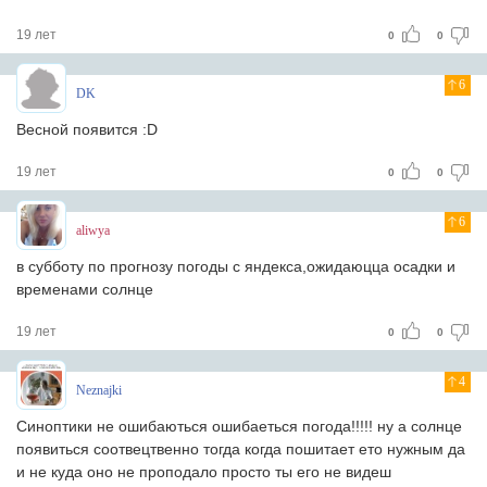
19 лет
0
0
6
DK
Весной появится :D
19 лет
0
0
6
aliwya
в субботу по прогнозу погоды с яндексa,ожидaюццa осaдки и
временaми солнце
19 лет
0
0
4
Neznajki
Синоптики не ошибаються ошибаеться погода!!!!! ну а солнце
появиться соотвецтвенно тогда когда пошитает ето нужным да
и не куда оно не проподало просто ты его не видеш