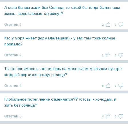
А если бы мы жили без Солнца, то какой бы тогда была наша
жизнь...ведь слепые так живут?
Ответов:
6
2
0
Кто у моря живет (юрмала/вецаки) - у вас там тоже солнце
пропало?
Ответов:
2
1
0
Ты же понимаешь что живёшь на маленьком мыльном пузыре
который вертится вокруг солнца?
Ответов:
4
0
0
Глобальное потепление отменяется?? готовы к холодам, и
жить без солнца?
Ответов:
5
4
0