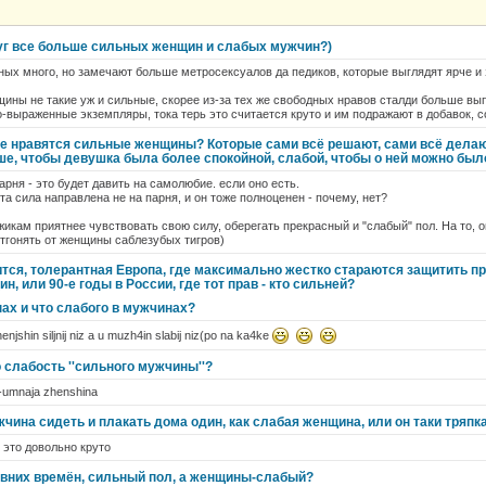
круг все больше сильных женщин и слабых мужчин?)
ых много, но замечают больше метросексуалов да педиков, которые выглядят ярче и 
ины не такие уж и сильные, скорее из-за тех же свободных нравов сталди больше вып
о-выраженные экземпляры, тока терь это считается круто и им подражают в добавок, 
е нравятся сильные женщины? Которые сами всё решают, сами всё делаю
е, чтобы девушка была более спокойной, слабой, чтобы о ней можно было
рня - это будет давить на самолюбие. если оно есть.
та сила направлена не на парня, и он тоже полноценен - почему, нет?
жикам приятнее чувствовать свою силу, оберегать прекрасный и "слабый" пол. На то, 
отгонять от женщины саблезубых тигров)
ится, толерантная Европа, где максимально жестко стараются защитить п
н, или 90-е годы в России, где тот прав - кто сильней?
ах и что слабого в мужчинах?
henjshin siljnij niz a u muzh4in slabij niz(po na ka4ke
о слабость ''сильного мужчины''?
i-umnaja zhenshina
ина сидеть и плакать дома один, как слабая женщина, или он таки тряпка
 это довольно круто
вних времён, сильный пол, а женщины-слабый?