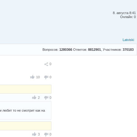
8. августа 8:41
Онлайн: 0
Latviski
Вопросов:
1280366
Ответов:
8812901
, Участников:
370183
Поделиться
0
10
0
2
0
и любит то не смотрит как на
3
0