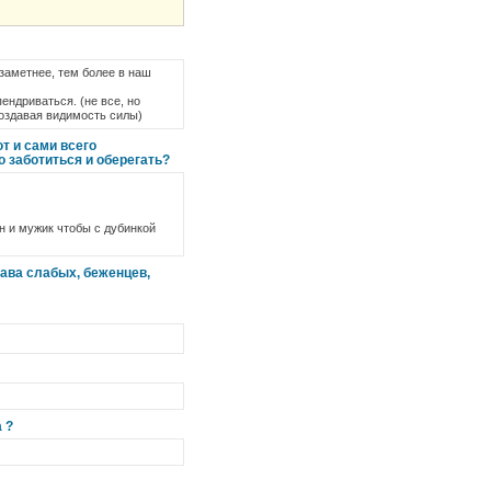
заметнее, тем более в наш
ендриваться. (не все, но
создавая видимость силы)
т и сами всего
 заботиться и оберегать?
он и мужик чтобы с дубинкой
рава слабых, беженцев,
 ?