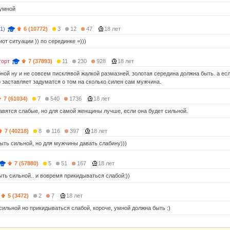
 умной
1)
6 (10772)
3
12
47
18 лет
от ситуации )) по серединке =)))
торт
7 (37893)
11
230
928
18 лет
ной ну и не совсем писклявой жалкой размазней. золотая середина должна быть. а ес
о заставляет задуматся о том на сколько силен сам мужчина.
7 (61034)
7
540
1736
18 лет
вятся слабые, но для самой женщины лучше, если она будет сильной.
7 (40218)
8
116
397
18 лет
ыть сильной, но для мужчины давать слабину)))
7 (57880)
5
51
167
18 лет
ыть сильной.. и вовремя прикидываться слабой:))
5 (3472)
2
7
18 лет
сильной но прикидываться слабой, короче, умной должна быть :)