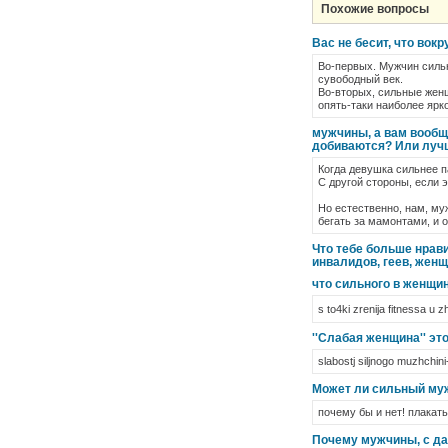
Похожие вопросы
Вас не бесит, что во
Во-первых. Мужчин сильн
сувободный век.
Во-вторых, сильные женщ
опять-таки наиболее ярк
мужчины, а вам вообщ
добиваются? Или лучш
Когда девушка сильнее па
С другой стороны, если э
Но естественно, нам, му
бегать за мамонтами, и 
Что тебе больше нрав
инвалидов, геев, женщи
что сильного в женщин
s to4ki zrenija fitnessa u z
''Слабая женщина'' эт
slabostj siljnogo muzhchin
Может ли сильный мужч
почему бы и нет! плакать
Почему мужчины, с да