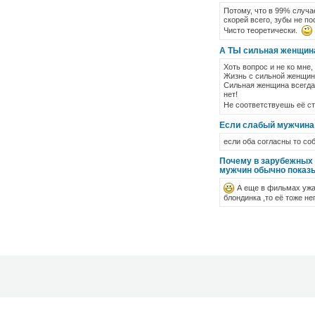
Потому, что в 99% случа
скорей всего, зубы не по
Чисто теоретически.
А ТЫ сильная женщина
Хоть вопрос и не ко мне,
Жизнь с сильной женщино
Сильная женщина всегда,
нет!
Не соответствуешь её с
Если слабый мужчина
если оба согласны то со
Почему в зарубежных 
мужчин обычно показ
А еще в фильмах ужас
блондинка ,то её тоже не