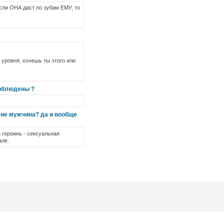
если ОНА даст по зубам ЕМУ, то
 уровня, хочешь ты этого или
соблюдены ?
 не мужчина? да и вообще
 героинь - сексуальная
але.