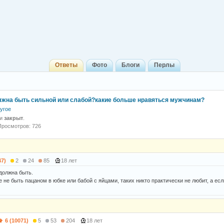
Ответы
Фото
Блоги
Перлы
жна быть сильной или слабой?какие больше нравяться мужчинам?
угое
 и
закрыт
.
Просмотров: 726
47)
2
24
85
18 лет
должна быть.
 не быть пацаном в юбке или бабой с яйцами, таких никто практически не любит, а есл
6 (10071)
5
53
204
18 лет