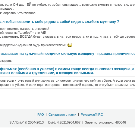
ев, если ОН даст ЕЙ по зубам, то зубы повыпадают.. возможно вместе с челюстью, а 
страдают.
И образно, что главное.
, чтобы позволить себе рядом с собой видеть слабого мужчину ?
 но я поимею наглость ответить!
й, если ты "слабее" - это АД!
 запомните, ВСЕГДА будет указывать на твои недостатки и подтягивать тебя до своего
тандартам? Адью или будь прихлебателем!
 вызывает на кулачный поединок сильную женщину - правила приличия 
блюдены.
фильмах (особенно в ужасах) в самом конце всегда выживает женщина, а
ывают слабыми и трусливыми, а женщин сильными.
ов если кто-то голый или занимается сексом, значит его сейчас убьют. А если одна из
пременно убьют. А если один из героев - темнокожий парень, то его убьют в самом нач
|
FAQ
|
Связаться с нами
|
Реклама@IRC
SIA "Enio" © 2004-2013 | Build: 4.20210904.667 | Зарегистрировано: 480046