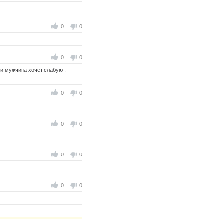
0
0
0
0
ли мужчина хочет слабую ,
0
0
0
0
0
0
0
0