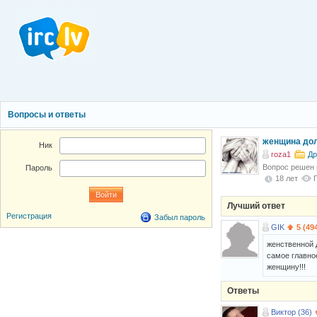
Вопросы и ответы
женщина дол
Ник
roza1
Др
Вопрос решен
Пароль
18 лет
Лучший ответ
Регистрация
Забыл пароль
GIK
5 (49
женственной 
самое главное
женщину!!!
Ответы
Виктор (36)