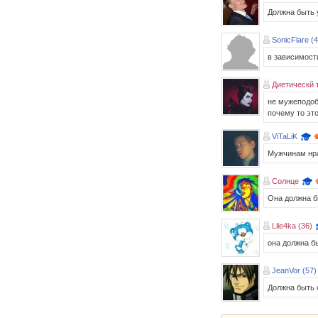
Должна быть
SonicFlare (4
в зависимости
Диетическй 
не мужеподоб
почему то эт
ViTaLiK
Мужчинам нра
Солнце
Она должна б
Lile4ka (36)
она должна б
JeanVor (57)
Должна быть 