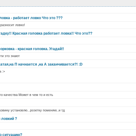
оловка - работает ловко Что это ???
 разносит ловко!
гадку!! Красная головка работает ловка!! Что это??
морковка - красная головка. Угадай!!
ти это знают
атая,на П начнается ,на А заканчивается?! :D
 :>
го качества Может в чем то и есть
ковину установлю...розетку поменяю..и тд
 ловкий ?
ю ситуацию?