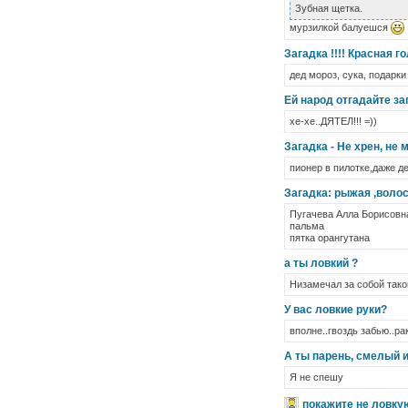
Зубная щетка.
мурзилкой балуешся
Загадка !!!! Красная г
дед мороз, сука, подарки
Ей народ отгадайте за
хе-хе..ДЯТЕЛ!!! =))
Загадка - Не хрен, не 
пионер в пилотке,даже де
Загадка: рыжая ,волос
Пугачева Алла Борисовна
пальма
пятка орангутана
а ты ловкий ?
Низамечал за собой тако
У вас ловкие руки?
вполне..гвоздь забью..ра
А ты парень, смелый и
Я не спешу
покажите не ловку