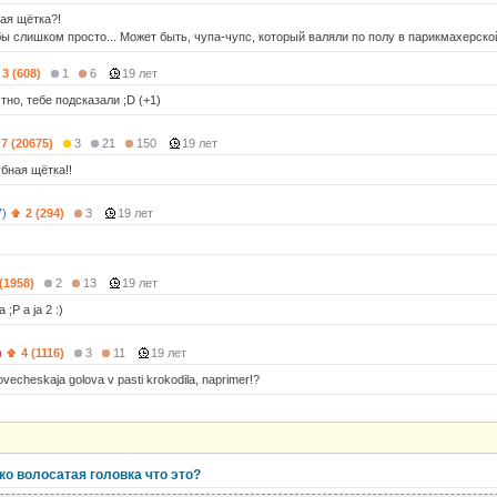
ая щётка?!
бы слишком просто... Может быть, чупа-чупс, который валяли по полу в парикмахерско
3 (608)
1
6
19 лет
тно, тебе подсказали ;D (+1)
7 (20675)
3
21
150
19 лет
бная щётка!!
7)
2 (294)
3
19 лет
 (1958)
2
13
19 лет
 ;P a ja 2 :)
)
4 (1116)
3
11
19 лет
vecheskaja golova v pasti krokodila, naprimer!?
ко волосатая головка что это?