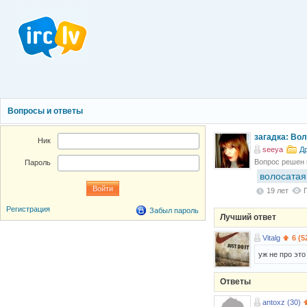
Вопросы и ответы
загадка: Вол
Ник
seeya
Д
Вопрос решен
Пароль
волосатая
19 лет
Регистрация
Забыл пароль
Лучший ответ
Vitalg
6 (5
уж не про это
Ответы
antoxz (30)