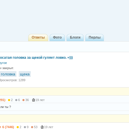
Ответы
Фото
Блоги
Перлы
осатая головка за щекой гуляет ловко. =)))
ругое
 и
закрыт
.
 головка
щека
Просмотров: 1289
291)
2
6
36
19 лет
 ли ты ?
6 (7446)
2
9
53
19 лет