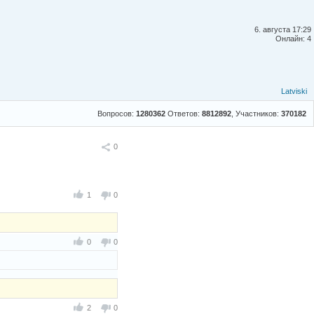
6. августа 17:29
Онлайн: 4
Latviski
Вопросов:
1280362
Ответов:
8812892
, Участников:
370182
Поделиться
0
1
0
0
0
2
0