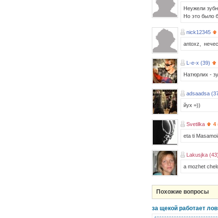
Неужели зубн
Но это было 
nick12345
antoxz, нечес
L-e-x (39)
Натюрлих - зу
adsaadsa (3
йух =))
Svetilka
4
eta ti Masamoia
Lakusjka (43
a mozhet chelo
Похожие вопросы
за щекой работает лов