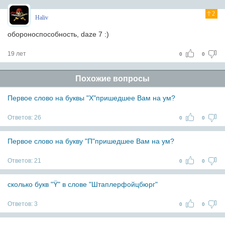
2
Haliv
обороноспособность, daze 7 :)
19 лет
0
0
Похожие вопросы
Первое слово на буквы "Х"пришедшее Вам на ум?
Ответов:
26
0
0
Первое слово на букву "П"пришедшее Вам на ум?
Ответов:
21
0
0
сколько букв "Ÿ" в слове "Штаплерфойцбюрг"
Ответов:
3
0
0