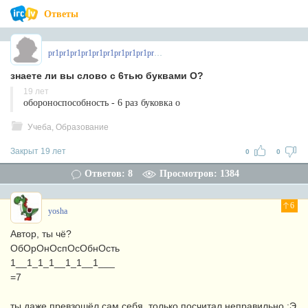
Ответы
pr1pr1pr1pr1pr1pr1pr1pr1pr1pr1pr
знаете ли вы слово с 6тью буквами О?
19 лет
обороноспособность - 6 раз буковка о
Учеба, Образование
Закрыт 19 лет
0
0
Ответов: 8
Просмотров: 1384
6
yosha
Автор, ты чё?
ОбОрОнОспОсОбнОсть
1__1_1_1__1_1__1___
=7
ты даже превзошёл сам себя, только посчитал неправильно :Э