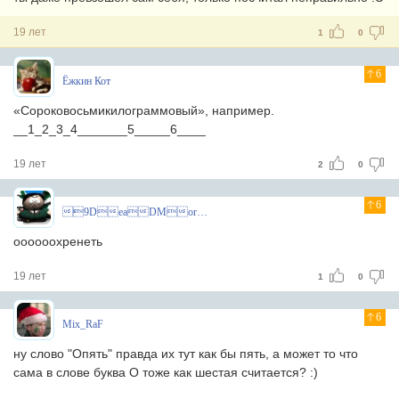
19 лет
1
0
6
Ёжкин Кот
«Сороковосьмикилограммовый», например.
__1_2_3_4_______5_____6____
19 лет
2
0
6
9DeaDMoroZ
оооооохренеть
19 лет
1
0
6
Mix_RaF
ну слово "Опять" правда их тут как бы пять, а может то что
сама в слове буква О тоже как шестая считается? :)