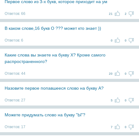
Первое слово из 3-х букв, которое приходит на ум
Ответов:
66
21
2
В каком слове,16 букв О ??? может кто знает ))
Ответов:
6
0
0
Какие слова вы знаете на букву Х? Кроме самого
распространенного?
Ответов:
44
20
0
Назовите первое попавшееся слово на букву А?
Ответов:
27
5
0
Можете придумать слово на букву "Ы"?
Ответов:
17
7
0