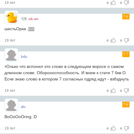
19 лет
0
0
6
utk-am
шестьОрка ;]]]]]
19 лет
0
0
7
kekc
тОлько что вспонил это слово в следующем воросе о самом
длинном слове. Обороноспособность. И внем к стати 7 бкв О.
Есче знаю слово в котором 7 согласных пдряд идут - взбзднуть
19 лет
0
0
6
abc
BoOoOoOring :D
19 лет
0
0