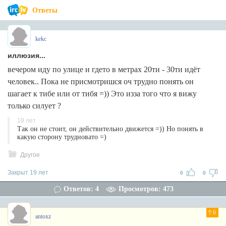
Ответы
kekc
иллюзия...
вечером иду по улице и гдето в метрах 20ти - 30ти идёт
человек.. Пока не присмотришся оч трудно понять он
шагает к тибе или от тибя =)) Это изза того что я вижу
только силует ?
19 лет
Так он не стоит, он действительно движется =)) Но понять в
какую сторону трудновато =)
Другое
Закрыт 19 лет
0
0
Ответов: 4
Просмотров: 473
6
antoxz