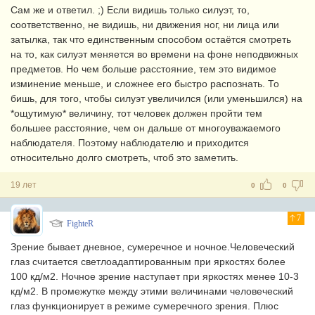
Сам же и ответил. ;) Если видишь только силуэт, то,
соответственно, не видишь, ни движения ног, ни лица или
затылка, так что единственным способом остаётся смотреть
на то, как силуэт меняется во времени на фоне неподвижных
предметов. Но чем больше расстояние, тем это видимое
изминение меньше, и сложнее его быстро распознать. То
бишь, для того, чтобы силуэт увеличился (или уменьшился) на
*ощутимую* величину, тот человек должен пройти тем
большее расстояние, чем он дальше от многоуважаемого
наблюдателя. Поэтому наблюдателю и приходится
относительно долго смотреть, чтоб это заметить.
19 лет
0
0
7
FighteR
Зрение бывает дневное, сумеречное и ночное.Человеческий
глаз считается светлоадаптированным при яркостях более
100 кд/м2. Ночное зрение наступает при яркостях менее 10-3
кд/м2. В промежутке между этими величинами человеческий
глаз функционирует в режиме сумеречного зрения. Плюс