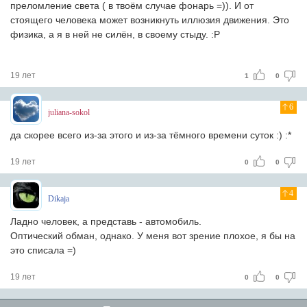
преломление света ( в твоём случае фонарь =)). И от
стоящего человека может возникнуть иллюзия движения. Это
физика, а я в ней не силён, в своему стыду. :P
19 лет
1
0
6
juliana-sokol
да скорее всего из-за этого и из-за тёмного времени суток :) :*
19 лет
0
0
4
Dikaja
Ладно человек, а представь - автомобиль.
Оптический обман, однако. У меня вот зрение плохое, я бы на
это списала =)
19 лет
0
0