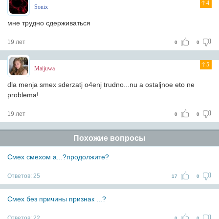
4
Sonix
мне трудно сдерживаться
19 лет
0
0
5
Maijuwa
dla menja smex sderzatj o4enj trudno...nu a ostaljnoe eto ne
problema!
19 лет
0
0
Похожие вопросы
Смех смехом а...?продолжите?
Ответов:
25
17
0
Смех без причины признак ...?
Ответов:
22
0
0