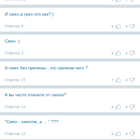
И смех,и грех-это как?:)
Ответов:
8
5
0
Смех :)
Ответов:
3
0
0
А смех без причины - это признак чего ?
Ответов:
15
7
0
А вы часто плачете от смеха?
Ответов:
13
0
0
"Смех - смехом, а ... " ???
Ответов:
12
0
0