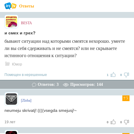
Ответы
BESTA
и смех и грех?
бывают ситуации над которыми смеятся нехорошо. умеете
ли вы себя сдерживать и не смеятся? или не скрываете
истинного отношения к ситуации?
Юмор
Помещен в нерешенные
1
0
Ответов: 3
Просмотров: 144
5
[Zloba]
neumeju skrivatj!:((((vsegda smejusj!~
19 лет
0
0