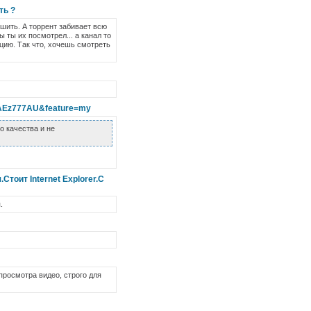
ть ?
ушить. А торрент забивает всю
ы ты их посмотрел... а канал то
ацию. Так что, хочешь смотреть
YAEz777AU&feature=my
о качества и не
Стоит Internet Explorer.C
.
просмотра видео, строго для