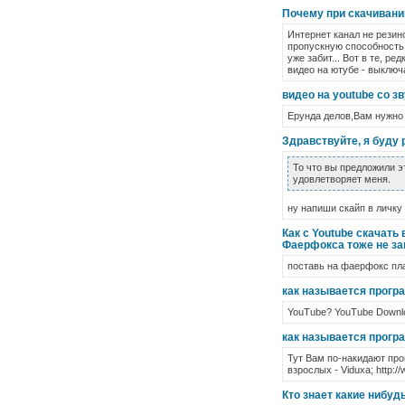
Почему при скачивании
Интернет канал не резин
пропускную способность к
уже забит... Вот в те, 
видео на ютубе - выключ
видео на youtube со з
Ерунда делов,Вам нужно 
Здравствуйте, я буду
То что вы предложили эт
удовлетворяет меня.
ну напиши скайп в личку 
Как с Youtube скачать 
Фаерфокса тоже не за
поставь на фаерфокс пла
как называется прогр
YouTube? YouTube Downl
как называется прогр
Тут Вам по-накидают про
взрослых - Viduxa; http://w
Кто знает какие нибуд