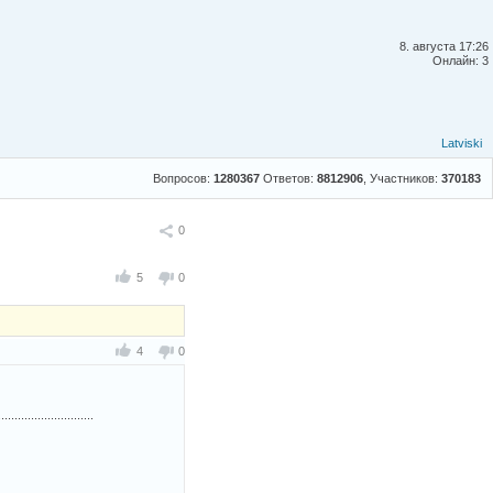
8. августа 17:26
Онлайн: 3
Latviski
Вопросов:
1280367
Ответов:
8812906
, Участников:
370183
Поделиться
0
5
0
4
0
...................