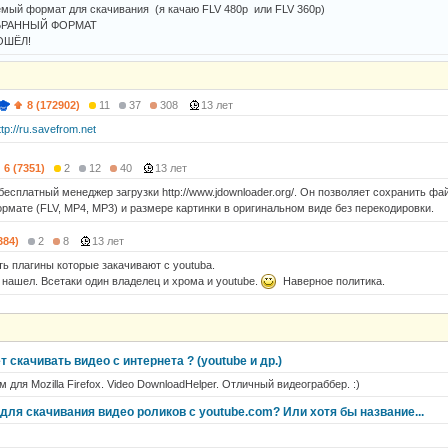
мый формат для скачивания (я качаю FLV 480p или FLV 360p)
БРАННЫЙ ФОРМАТ
ОШЁЛ!
8 (172902)
11
37
308
13 лет
ttp://ru.savefrom.net
6 (7351)
2
12
40
13 лет
бесплатный менеджер загрузки http://www.jdownloader.org/. Он позволяет сохранить ф
рмате (FLV, MP4, MP3) и размере картинки в оригинальном виде без перекодировки.
384)
2
8
13 лет
сть плагины которые закачивают с youtuba.
 нашел. Всетаки один владелец и хрома и youtube.
Наверное политика.
 скачивать видео с интернета ? (youtube и др.)
для Mozilla Firefox. Video DownloadHelper. Отличный видеограббер. :)
 для скачивания видео роликов с youtube.com? Или хотя бы название...