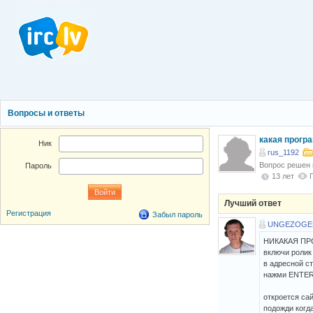
Вопросы и ответы
какая прогр
Ник
rus_1192
Вопрос решен
Пароль
13 лет
Лучший ответ
Регистрация
Забыл пароль
UNGEZOGE
НИКАКАЯ ПР
включи ролик
в адресной стро
нажми ENTE
откроется сай
подожди когд