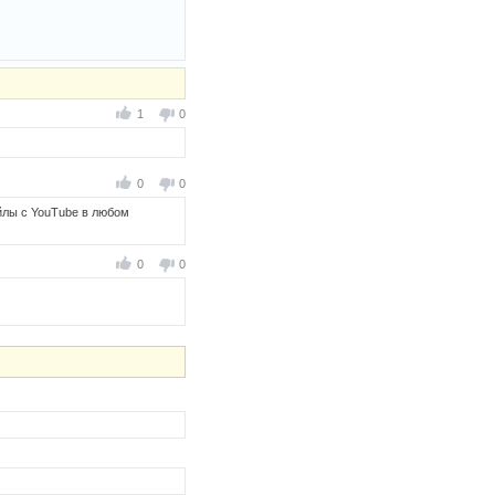
1
0
0
0
айлы с YouTube в любом
0
0