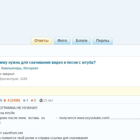
Ответы
Фото
Блоги
Перлы
амму нужна для скачивания видео и песни с ютуба?
Компьютеры, Интернет
 и
закрыт
.
Просмотров: 1169
N
4 (2496)
4
8
13 лет
ОГРАММА НЕ НУЖНА!!!
 на ютубе
ке после www. вставь ss - получится www.ssyoutube.com/..........................................
R
т savefrom.net
а появится твой ролик и справа ссылки для скачивания