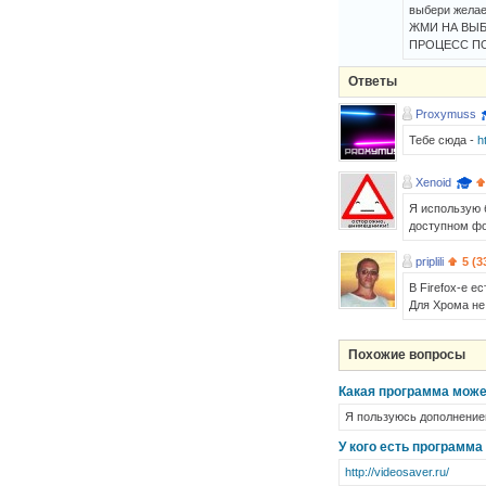
выбери желае
ЖМИ НА ВЫ
ПРОЦЕСС П
Ответы
Proxymuss
Тебе сюда -
h
Xenoid
Я использую 
доступном фо
priplili
5 (3
В Firefox-е е
Для Хрома не
Похожие вопросы
Какая программа может
Я пользуюсь дополнением 
У кого есть программа
http://videosaver.ru/