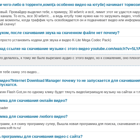
 чего-либо в торренте,комп(а особенно видео на ютубе) начинает тормози
овый. Провайдер выделил тебе, к примеру, 30 мбит/с и всё, лимит этот не удастся нар
анала. То есть, все 30 мбит/с... а ведь ютубу тоже нужно как-то загружать видео, чтоб
редкие моменты, когда траффик чуть освобождается он и подкачивает видео или информ
ай скачку!
вуком, после скачивания звука на скаченном файле нет почему?
просто установить кодеки для звука и видео K-Lite Mega Codec Pack)
 рад ссылке на скачивание музыки с этого видео youtube.com/watch?v=5L
о делалось, к тому же было вырезано аудио с этого видео, но к сожалению, оно плохог
я тебе скину это видео...
видео?Internet Download Manager почему то не запускается для скачивания.
пускатся.
гин Flash Got,он по одному клику будет тянуть видео\играющую музыку на сайтах и т.п
амма для скачивания онлайн видео?
oader
амма для скачивание любого видео?
грамм, а я скину программу супер, Вышла новая программа для поиска, скачивания и 
ww.soft-tv.ru/
ь программы для скачивания видео с сайта?