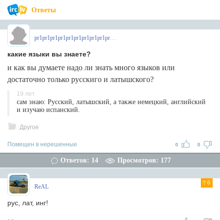
Ответы
pr1pr1pr1pr1pr1pr1pr1pr1pr1pr1pr
какие языки вы знаете?
и как вы думаете надо ли знать много языков или
достаточно только русскиго и латышского?
19 лет
сам знаю: Русский, латышский, а такжe немецкий, английский
и изучaю испанский.
Другое
Помещен в нерешенные
0
0
Ответов: 14
Просмотров: 177
6
ReAL
рус, лат, инг!