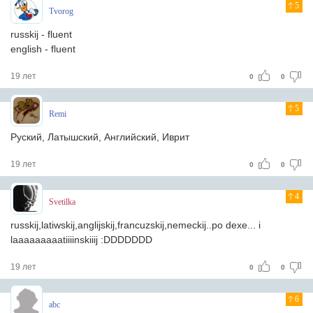
5
Tvorog
russkij - fluent
english - fluent
19 лет
0
0
5
Remi
Руский, Латышский, Английский, Иврит
19 лет
0
0
4
Svetilka
russkij,latiwskij,anglijskij,francuzskij,nemeckij..po dexe... i
laaaaaaaaatiiiinskiiij :DDDDDDD
19 лет
0
0
6
abc