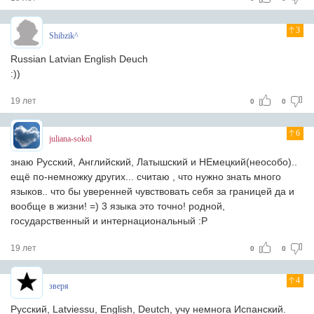
3
Shibzik^
Russian Latvian English Deuch
:))
19 лет
0
0
6
juliana-sokol
знаю Русский, Английский, Латышский и НЕмецкий(неособо)..
ещё по-немножку других... считаю , что нужно знать много
языков.. что бы уверенней чувствовать себя за границей да и
вообще в жизни! =) 3 языка это точно! родной,
государственный и интернациональный :Р
19 лет
0
0
4
зверя
Русский, Latviessu, English, Deutch, учу немнога Испанский.