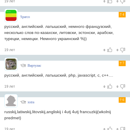
19 лет
0
0
4
Sparco
русский, английский. латышский, немного французский,
несколько слов по-казахски, литовски, эстонски, арабски,
турецки, немецки. Немного украинский %))
19 лет
0
0
7
Виртулис
русский, английский, латышский, php, javascript, c, c++....
19 лет
0
0
6
xstra
russkij,latiwskij,litovskij,angliskij i 4utj 4utj francuzkij(wkolnij
predmet)
19 лет
0
0