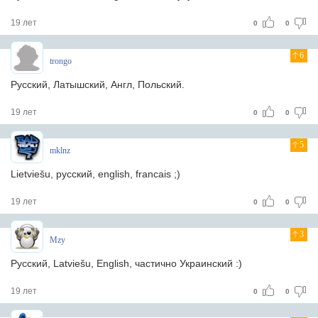
19 лет
0
0
6
trongo
Русский, Латышский, Англ, Польский.
19 лет
0
0
5
mklnz
Lietviešu, русский, english, francais ;)
19 лет
0
0
3
Mzy
Русский, Latviešu, English, частично Украинский :)
19 лет
0
0