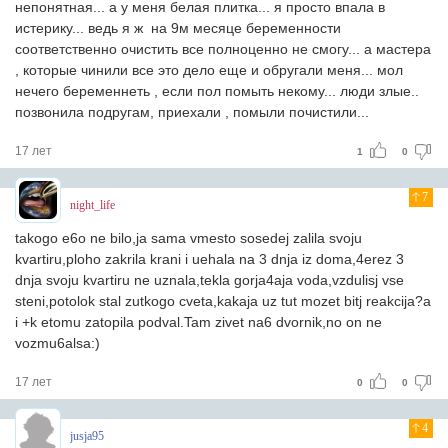
непонятная... а у меня белая плитка... я просто впала в
истерику... ведь я ж на 9м месяце беременности
соответственно очистить все полноценно не смогу... а мастера
, которые чинили все это дело еще и обругали меня... мол
нечего беременнеть , если пол помыть некому... люди злые..
позвонила подругам, приехали , помыли почистили...
17 лет
1
0
7
night_life
takogo e6o ne bilo,ja sama vmesto sosedej zalila svoju
kvartiru,ploho zakrila krani i uehala na 3 dnja iz doma,4erez 3
dnja svoju kvartiru ne uznala,tekla gorja4aja voda,vzdulisj vse
steni,potolok stal zutkogo cveta,kakaja uz tut mozet bitj reakcija?a
i +k etomu zatopila podval.Tam zivet na6 dvornik,no on ne
vozmu6alsa:)
17 лет
0
0
4
jusja95