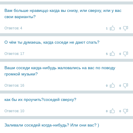
Вам больше нравиццо кагда вы снизу, или сверху, или у вас
свои варианты?
Ответов:
4
1
0
О чём ты думаешь, кагда соседи не дают спать?
Ответов:
17
5
0
Ваши соседи кагда-нибудь жаловались на вас по поводу
громкой музыки?
Ответов:
16
0
0
как бы их проучить?соседей сверху?
Ответов:
10
0
0
Заливали соседей когда-нибудь? Или они вас? )