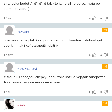
strahovka budet :)))))))))))) tak 4to ja ne sil'no perezhivaju po
etomu povodu :)
17 лет
0
0
6
PoMa4ka
prixowu v jarostj tak kak portjat remont v kvartire... dobovljajut
uborki ... tak i xo4etsjapoiti i ubitj ix !!
17 лет
0
0
6
v_rot_vam_nogi
У меня из соседей сверху- если тока кот на чердак заберется.
А затопить хату он никак не может =)
17 лет
0
0
4
antash