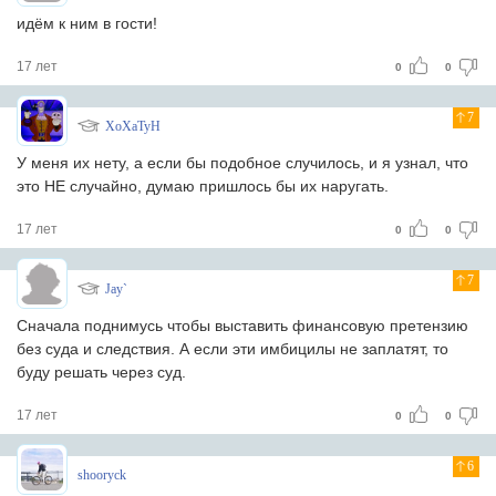
идём к ним в гости!
17 лет
0
0
7
XoXaTyH
У меня их нету, а если бы подобное случилось, и я узнал, что
это НЕ случайно, думаю пришлось бы их наругать.
17 лет
0
0
7
Jay`
Сначала поднимусь чтобы выставить финансовую претензию
без суда и следствия. А если эти имбицилы не заплатят, то
буду решать через суд.
17 лет
0
0
6
shooryck