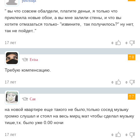
puwistaja
" вы что совсем обалдели, платите деньи, я только что
приклеила новые обои, а вы мне залили стены, и что вы
хотите отмазаться только- "извините, так получилось?" ну нет,
так не пойдет.."
17 лет
0
0
8
Evisa
Требую компенсацию.
17 лет
0
0
7
Сая
на новой квартире еще такого не было,только сосед музыку
громко слушал и стоял на весь мирц мат чтобы сделал музыку
тише,т.к. было уже 0.00 ночи
17 лет
0
0