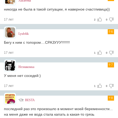
Alicavetta
никогда не была в такой ситуации, я наверное счастливица))
17 лет
2
0
6
Lyub4ik
Бегу к ним с топором....СРАЗУУУ!!!!!!!!
17 лет
1
0
7
Незнакомка
У меня нет соседей:)
17 лет
1
0
8
BESTA
последний раз это произошло в момент моей беременности...
на меня даже не вода стала капать а какая-то грязь