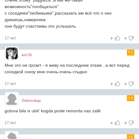
Очень этому "радуюсь",а как же-такая
возможность"пообщаться"
с соседями"любимыми",рассказать им всё что о них
думаешь,наверняка
они будут счастливы это услышать
17 лет
0
0
5
ket136
Мне это не грозит - я живу на последнем этаже...а вот перед
соседкой снизу мне очень-очень стыдно
17 лет
0
0
6
Dubrovskaja
gotova bila ix ubit' kogda posle remonta nas zalili
17 лет
0
0
6