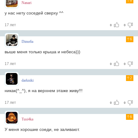
6
Nanari
у нас нету соседей сверху ^^
17 лет
0
0
6
Dimo6a
выше меня только крыша и небеса)))
17 лет
0
0
2
darkniki
никак(^_^), я на верхнем этаже живу!!!
17 лет
0
0
6
Tusi4ka
У меня хорошие соеди, не заливают.