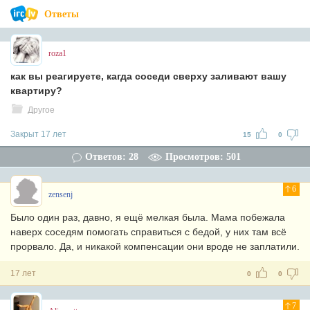
Ответы
roza1
как вы реагируете, кагда соседи сверху заливают вашу
квартиру?
Другое
Закрыт 17 лет
15
0
Ответов: 28
Просмотров: 501
6
zensenj
Было один раз, давно, я ещё мелкая была. Мама побежала
наверх соседям помогать справиться с бедой, у них там всё
прорвало. Да, и никакой компенсации они вроде не заплатили.
17 лет
0
0
7