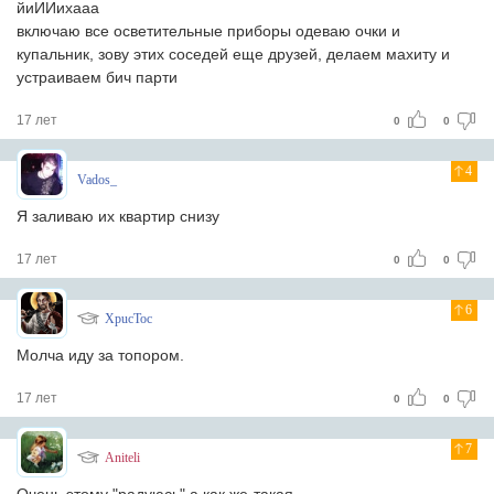
йиИИихааа
включаю все осветительные приборы одеваю очки и
купальник, зову этих соседей еще друзей, делаем махиту и
устраиваем бич парти
17 лет
0
0
4
Vados_
Я заливаю их квартир снизу
17 лет
0
0
6
XpucToc
Молча иду за топором.
17 лет
0
0
7
Aniteli