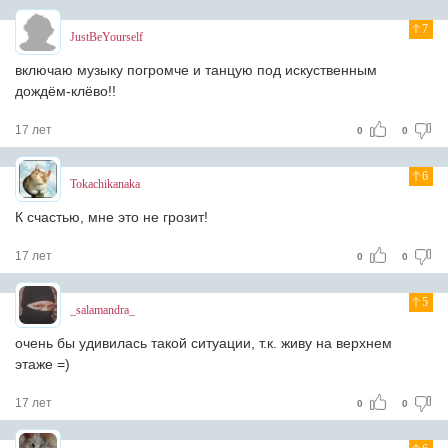
7
JustBeYourself
включаю музыку погромче и танцую под искуственным
дождём-клёво!!
17 лет
0
0
6
Tokachikanaka
К счастью, мне это не грозит!
17 лет
0
0
5
_salamandra_
очень бы удивилась такой ситуации, т.к. живу на верхнем
этаже =)
17 лет
0
0