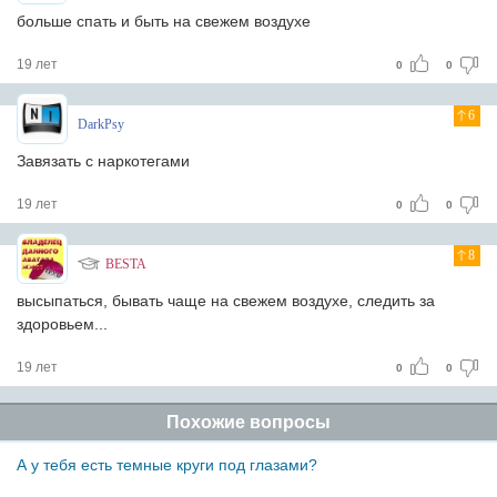
больше спать и быть на свежем воздухе
19 лет
0
0
6
DarkPsy
Завязать с наркотегами
19 лет
0
0
8
BESTA
высыпаться, бывать чаще на свежем воздухе, следить за
здоровьем...
19 лет
0
0
Похожие вопросы
А у тебя есть темные круги под глазами?