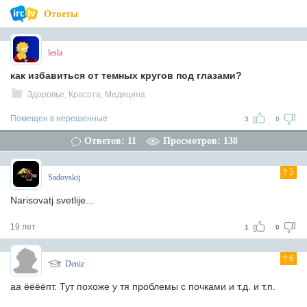
Ответы
lesla
как избавиться от темных кругов под глазами?
Здоровье, Красота, Медицина
Помещен в нерешенные
3
0
Ответов: 11
Просмотров: 138
5
Sadovskij
Narisovatj svetlije...
19 лет
1
0
6
Deniz
аа ёёёёпт. Тут похоже у тя проблемы с почками и т.д. и т.п.