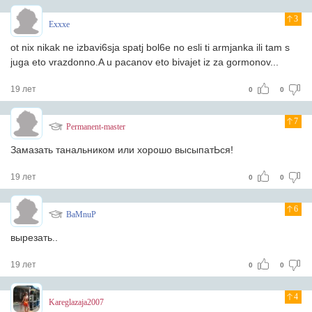
3
Exxxe
ot nix nikak ne izbavi6sja spatj bol6e no esli ti armjanka ili tam s
juga eto vrazdonno.A u pacanov eto bivajet iz za gormonov...
19 лет
0
0
7
Permanent-master
Замазать танальником или хорошо высыпатЬся!
19 лет
0
0
6
BaMnuP
вырезать..
19 лет
0
0
4
Kareglazaja2007