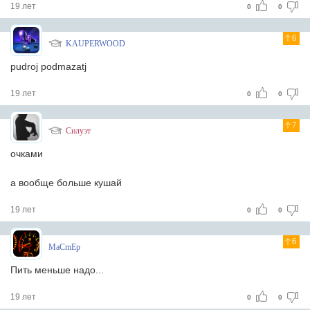
19 лет
0
0
6
KAUPERWOOD
pudroj podmazatj
19 лет
0
0
7
Силуэт
очками
а вообще больше кушай
19 лет
0
0
6
MaCmEp
Пить меньше надо...
19 лет
0
0