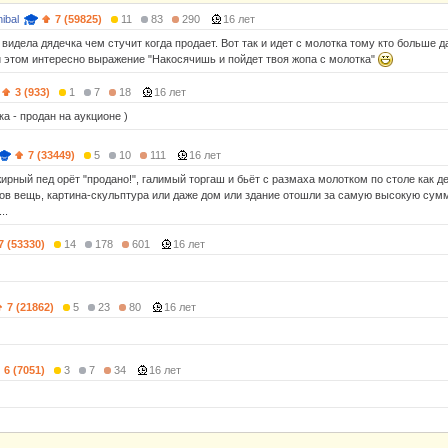
ibal
7 (59825)
11
83
290
16 лет
видела дядечка чем стучит когда продает. Вот так и идет с молотка тому кто больше да
 этом интересно выражение "Накосячишь и пойдет твоя жопа с молотка"
3 (933)
1
7
18
16 лет
а - продан на аукционе )
7 (33449)
5
10
111
16 лет
ирный пед орёт "продано!", галимый торгаш и бьёт с размаха молотком по столе как д
бов вещь, картина-скульптура или даже дом или здание отошли за самую высокую су
..
7 (53330)
14
178
601
16 лет
7 (21862)
5
23
80
16 лет
6 (7051)
3
7
34
16 лет