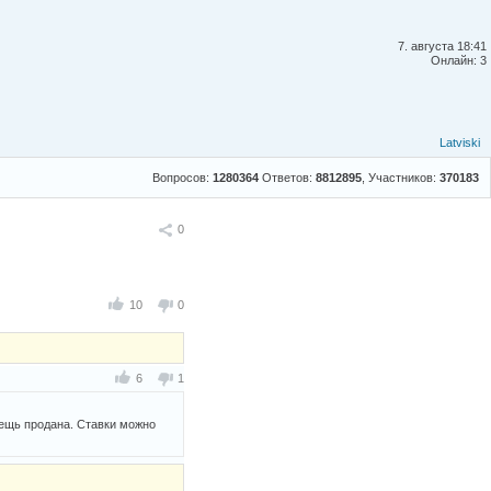
7. августа 18:41
Онлайн: 3
Latviski
Вопросов:
1280364
Ответов:
8812895
, Участников:
370183
Поделиться
0
10
0
6
1
вещь продана. Ставки можно