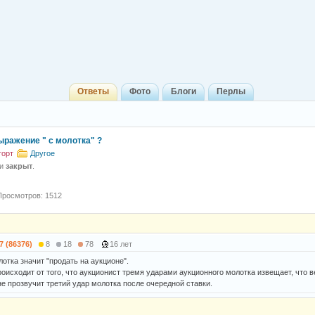
Ответы
Фото
Блоги
Перлы
ыражение " с молотка" ?
торт
Другое
 и
закрыт
.
Просмотров: 1512
7 (86376)
8
18
78
16 лет
отка значит "продать на аукционе".
оисходит от того, что аукционист тремя ударами аукционного молотка извещает, что 
не прозвучит третий удар молотка после очередной ставки.