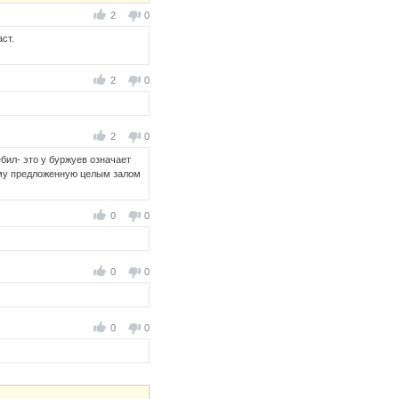
2
0
ст.
2
0
2
0
ебил- это у буржуев означает
мму предложенную целым залом
0
0
0
0
0
0