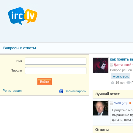
Вопросы и ответы
как понять в
Ник
Диетическй 
Вопрос решен
Пароль
молоток
16 лет
Регистрация
Забыл пароль
Лучший ответ
ovod (78)
Продать с мол
Выражение пр
делать, пока 
Ответы