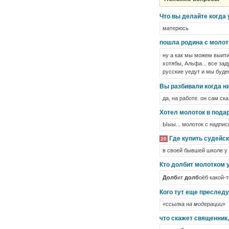
Что вы делайте когда
матерюсь
пошла родина с молот
ну а как мы можем выити 
хотябы, Альфа... все за
русские уедут и мы буде
Вы разбивали когда н
да, на работе. он сам ска
Хотел молоток в подар
Ыыы... молоток с надпи
Где купить судейс
20
в своей бывшей школе у 
Кто долбит молотком у
Долб
ит
долб
оёб какой-т
Кого тут еще преслед
«ссылка на модерации»
что скажет священник