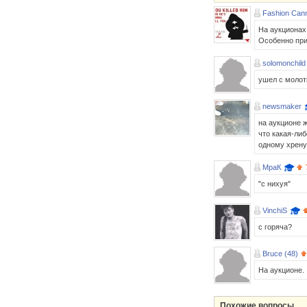
Fashion Cann
На аукционах 
Особенно при
solomonchild
ушел с молотк
newsmaker
на аукционе ж
что какая-ли
одному хрену.
МраК
"с нихуя"
VinchiS
с горяча?
Bruce (48)
На аукционе.
Похожие вопросы