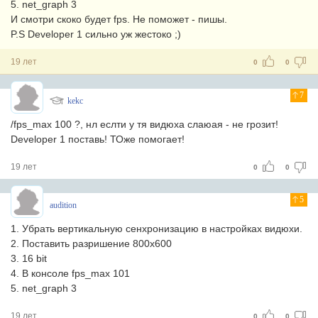
5. net_graph 3
И смотри скоко будет fps. Не поможет - пишы.
P.S Developer 1 сильно уж жестоко ;)
19 лет
0
0
7
kekc
/fps_max 100 ?, нл еслти у тя видюха слаюая - не грозит!
Developer 1 поставь! ТОже помогает!
19 лет
0
0
5
audition
1. Убрать вертикальную сенхронизацию в настройках видюхи.
2. Поставить разришение 800x600
3. 16 bit
4. В консоле fps_max 101
5. net_graph 3
19 лет
0
0