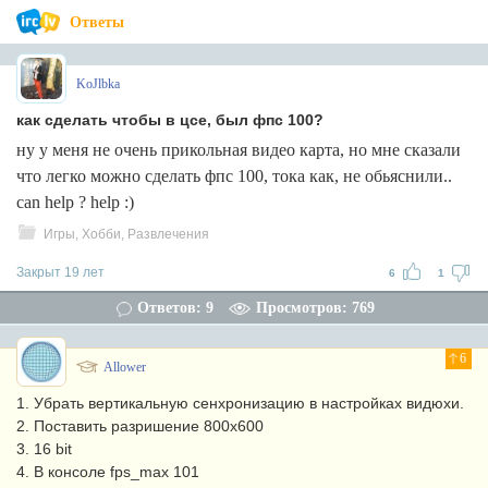
Ответы
KoJlbka
как сделать чтобы в цсе, был фпс 100?
ну у меня не очень прикольная видео карта, но мне сказали
что легко можно сделать фпс 100, тока как, не обьяснили..
can help ? help :)
Игры, Хобби, Развлечения
Закрыт 19 лет
6
1
Ответов: 9
Просмотров: 769
6
Allower
1. Убрать вертикальную сенхронизацию в настройках видюхи.
2. Поставить разришение 800x600
3. 16 bit
4. В консоле fps_max 101