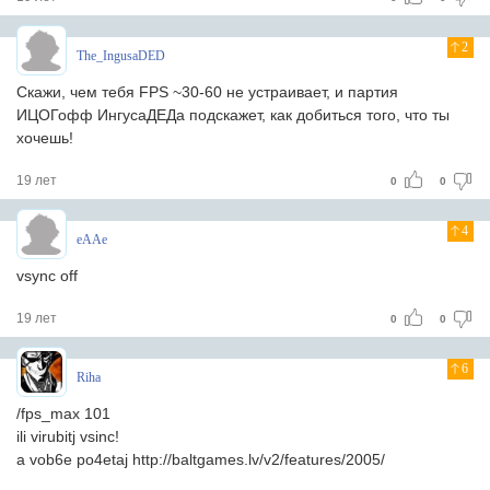
2
The_IngusaDED
Скажи, чем тебя FPS ~30-60 не устраивает, и партия
ИЦОГофф ИнгусаДЕДа подскажет, как добиться того, что ты
хочешь!
19 лет
0
0
4
eAAe
vsync off
19 лет
0
0
6
Riha
/fps_max 101
ili virubitj vsinc!
a vob6e po4etaj http://baltgames.lv/v2/features/2005/