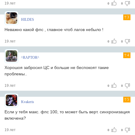
19 лет
0
0
3
HILDES
Неважно какой фпс , главное чтоб лагов небыло !
19 лет
0
0
4
^RAPTOR^
Хорошоя забросил ЦС и больше не беспокоят такие
проблемы..
19 лет
0
0
5
Kvakeris
Если у тебя макс. фпс 100, то может быть верт. синхронизация
включена?
19 лет
0
0