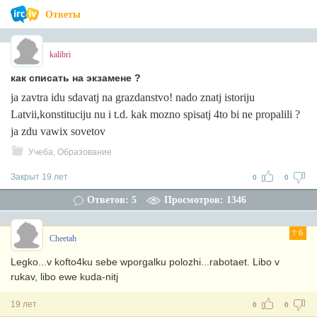
Ответы
kalibri
как списать на экзамене ?
ja zavtra idu sdavatj na grazdanstvo! nado znatj istoriju
Latvii,konstituciju nu i t.d. kak mozno spisatj 4to bi ne propalili ?
ja zdu vawix sovetov
Учеба, Образование
Закрыт 19 лет
0
0
Ответов: 5
Просмотров: 1346
6
Cheetah
Legko...v kofto4ku sebe wporgalku polozhi...rabotaet. Libo v
rukav, libo ewe kuda-nitj
19 лет
0
0