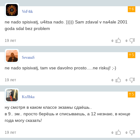
6
VoF4ik
ne nado spisivatj, u4itsa nado. ))))) Sam zdaval v na4ale 2001
goda sdal bez problem
19 лет
0
0
5
SevanaS
ne nado spisivatj, tam vse davolno prosto.....ne riskuj! ;-)
19 лет
0
0
5
KoJlbka
ну смотря в каком классе экзамы сдаёшь..
в 9.. эм.. просто берёшь и списываешь, а 12 незнаю, в конце
года могу сказать!
19 лет
0
0