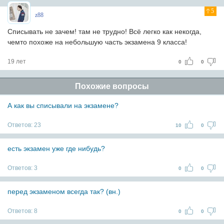
5
z88
Списывать не зачем! там не трудно! Всё легко как некогда,
чемто похоже на небольшую часть экзамена 9 класса!
19 лет
0
0
Похожие вопросы
А как вы списывали на экзамене?
Ответов:
23
10
0
есть экзамен уже где нибудь?
Ответов:
3
0
0
перед экзаменом всегда так? (вн.)
Ответов:
8
0
0