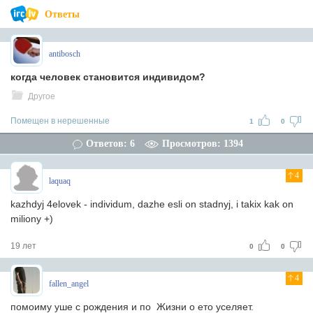
Ответы
antibosch
когда человек становится индивидом?
Другое
Помещен в нерешенные
1
0
Ответов: 6
Просмотров: 1394
4
laquaq
kazhdyj 4elovek - individum, dazhe esli on stadnyj, i takix kak on
miliony +)
19 лет
0
0
4
fallen_angel
помоиму уше с рождения и по Жизни о ето уселяет.