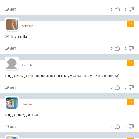
19 лет
0
0
4
Virtuala
24 h v sutki
19 лет
0
0
4
Lanrete
тогда когда он перестаёт быть умственным "инвалидом"
19 лет
0
0
4
deedee
когда рождается
19 лет
0
0