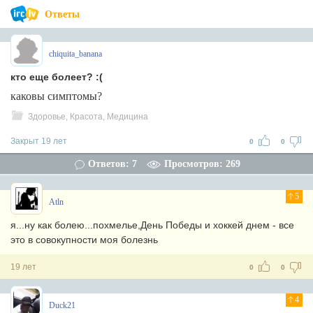
Ответы
chiquita_banana
кто еще болеет? :(
каковы симптомы?
Здоровье, Красота, Медицина
Закрыт 19 лет
0
0
Ответов: 7
Просмотров: 269
5
Atln
я...ну как болею...похмелье,День Победы и хоккей днем - все
это в совокупности моя болезнь
19 лет
0
0
4
Duck21