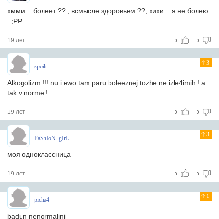
хммм .. болеет ?? , всмысле здоровьем ??, хихи .. я не болею
. ;PP
19 лет
0
0
3
spoilt
Alkogolizm !!! nu i ewo tam paru boleeznej tozhe ne izle4imih ! a
tak v norme !
19 лет
0
0
3
FaShIoN_gIrL
моя одноклассница
19 лет
0
0
1
picha4
badun nenormaljnij