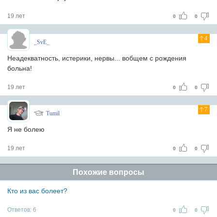
19 лет
0
0
4
_SvE_
Неадекватность, истерики, нервы... вобщем с рождения
больна!
19 лет
0
0
7
Tumil
Я не болею
19 лет
0
0
Похожие вопросы
Кто из вас болеет?
Ответов:
6
0
0