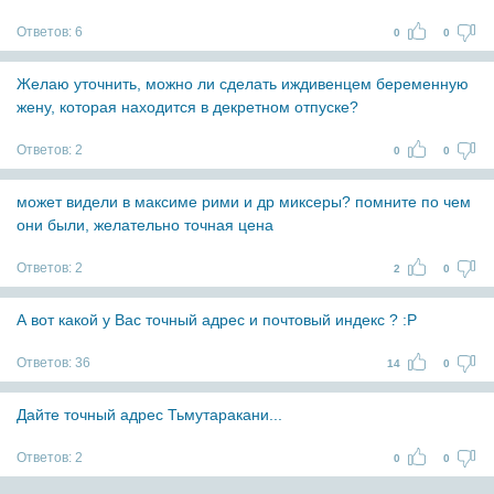
Ответов:
6
0
0
Желаю уточнить, можно ли сделать иждивенцем беременную
жену, которая находится в декретном отпуске?
Ответов:
2
0
0
может видели в максиме рими и др миксеры? помните по чем
они были, желательно точная цена
Ответов:
2
2
0
А вот какой у Вас точный адрес и почтовый индекс ? :P
Ответов:
36
14
0
Дайте точный адрес Тьмутаракани...
Ответов:
2
0
0