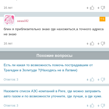
16 лет
0
0
6
zaraza182
блин я приблизительно знаю где нахожиться,а точного адреса
не знаю
16 лет
0
0
Похожие вопросы
Есть ли какая то возможность помочь пострадавшим от
Трагедии в Золитуде ?(Находясь не в Латвии)
Ответов:
3
8
0
Назовите список АЗС-компаний в Риге, где можно заправить
авто газом и по возможности уточните, где лучше, а где хуже.
Ответов:
3
5
0