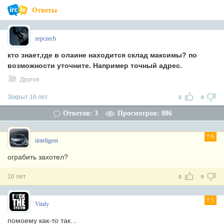
Ответы
zepczech
кто знает,где в олаине находится склад максимы? по
возможности уточните. Например точный адрес.
Другое
Закрыт 16 лет
2
0
Ответов: 3
Просмотров: 886
6
iinteligent
ограбить захотел?
16 лет
0
0
5
Vitaly
помоему как-то так...