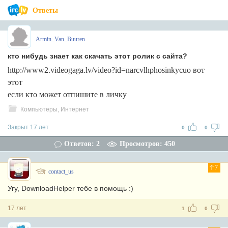
Ответы
Armin_Van_Buuren
кто нибудь знает как скачать этот ролик с сайта?
http://www2.videogaga.lv/video?id=narcvlhphosinkycuo вот
этот
если кто может отпишите в личку
Компьютеры, Интернет
Закрыт 17 лет
0
0
Ответов: 2
Просмотров: 450
7
contact_us
Угу, DownloadHelper тебе в помощь :)
17 лет
1
0