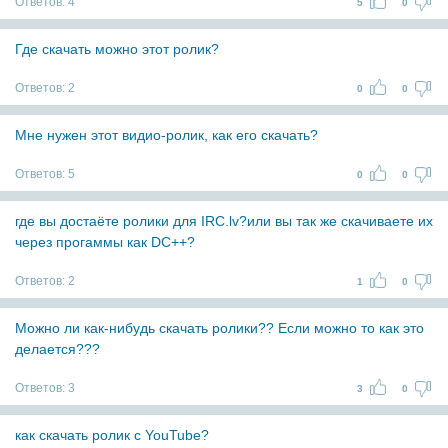
Ответов:
4
5
0
Где скачать можно этот ролик?
Ответов:
2
0
0
Мне нужен этот видио-ролик, как его скачать?
Ответов:
5
0
0
где вы достаёте ролики для IRC.lv?или вы так же скачиваете их
через прогаммы как DC++?
Ответов:
2
1
0
Можно ли как-нибудь скачать ролики?? Если можно то как это
делается???
Ответов:
3
3
0
как скачать ролик с YouTube?