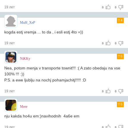
19 лет
0
0
4
MuH_XeP
kogda estj vremja ... to da , i esli estj 4to =))
19 лет
0
0
6
NiKKy
Nea, potom menja v transporte townit!!! :( A zato obedaju na vse
100% !!! :))
P.S. a ewe ljublju na nochj pohamjachitj!!!!! :D
19 лет
0
0
6
Meee
nju kakda ho4u em:)navihodnih 4a6e em
19 лет
0
0