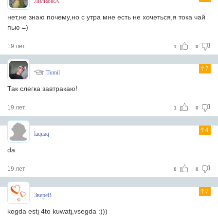
ЛилианкА
нет,не знаю почему,но с утра мне есть не хочеться,я тока чай
пью =)
19 лет
1
0
7
Tumil
Так слегка завтракаю!
19 лет
1
0
4
laquaq
da
19 лет
0
0
7
ЗвереВ
kogda estj 4to kuwatj,vsegda :)))