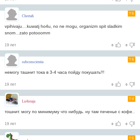
6
Cheetah
vpihivaju....kuwatj ho4u, no ne mogu, organizm spit sladkim
snom...zato potooomm
19 лет
0
0
6
subconscientia
немогу ташнит тока в 3-4 часа пойду покушать!!!
19 лет
0
0
4
Lu4istaja
тошнит. могу по минимуму что нибудь. ну там печенье с кофе..
19 лет
0
0
6