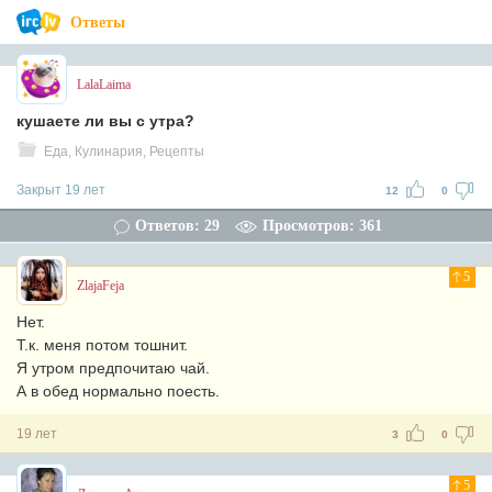
Ответы
LalaLaima
кушаете ли вы с утра?
Еда, Кулинария, Рецепты
Закрыт 19 лет
12
0
Ответов: 29
Просмотров: 361
5
ZlajaFeja
Нет.
Т.к. меня потом тошнит.
Я утром предпочитаю чай.
А в обед нормально поесть.
19 лет
3
0
5