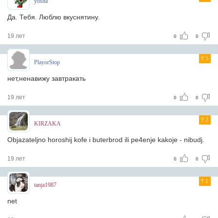
yosha
Да. Тебя. Люблю вкуснятину.
19 лет
0
0
5
PlayorStop
нет,ненавижу завтракать
19 лет
0
0
2
KIRZAKA
Objazateljno horoshij kofe i buterbrod ili pe4enje kakoje - nibudj.
19 лет
0
0
1
tanja1987
net