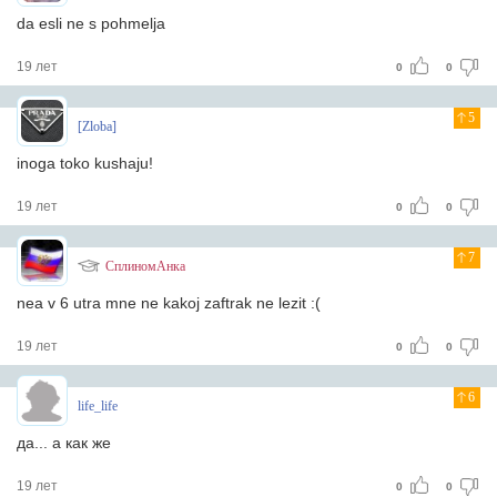
da esli ne s pohmelja
19 лет
0
0
5
[Zloba]
inoga toko kushaju!
19 лет
0
0
7
СплиномАнка
nea v 6 utra mne ne kakoj zaftrak ne lezit :(
19 лет
0
0
6
life_life
да... а как же
19 лет
0
0