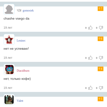
7
gomosiek
chashe vsego da
19 лет
0
0
6
Leninec
нет не успеваю!
19 лет
0
0
4
Diacidburn
нет, только кофе)
19 лет
0
0
5
Valett