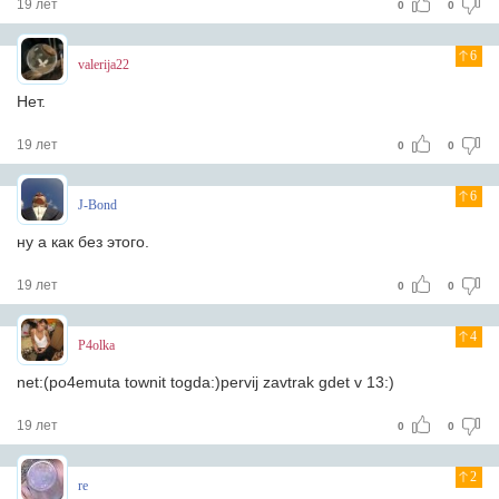
19 лет
0
0
6
valerija22
Нет.
19 лет
0
0
6
J-Bond
ну а как без этого.
19 лет
0
0
4
P4olka
net:(po4emuta townit togda:)pervij zavtrak gdet v 13:)
19 лет
0
0
2
re