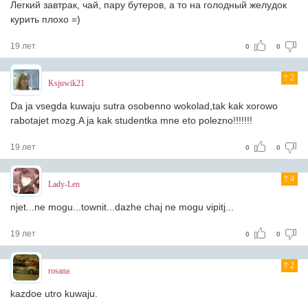
Легкий завтрак, чай, пару бутеров, а то на голодный желудок
курить плохо =)
19 лет
0
0
2
Ksjuwik21
Da ja vsegda kuwaju sutra osobenno wokolad,tak kak xorowo
rabotajet mozg.A ja kak studentka mne eto polezno!!!!!!!
19 лет
0
0
4
Lady-Len
njet...ne mogu...townit...dazhe chaj ne mogu vipitj...
19 лет
0
0
2
rosana
kazdoe utro kuwaju.