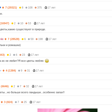
7 (29321)
8
108
375
17 лет
зы.
 (16947)
2
10
53
17 лет
цветы,какие существуют в природе.
ile
7 (28528)
6
59
198
17 лет
льки и ромашки)
343)
2
6
23
17 лет
а их не любит?Я все цветы люблю
e-
4 (1384)
9
31
17 лет
 (6646)
2
7
32
17 лет
еты...но больше всего ландыши...особенно запах!!
3 (824)
7
25
17 лет