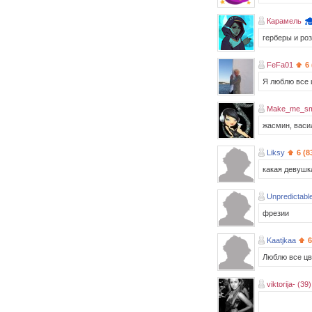
Карамель
герберы и ро
FeFa01
6
Я люблю все 
Make_me_sm
жасмин, васи
Liksy
6 (8
какая девушк
Unpredictabl
фрезии
Kaatjkaa
6
Люблю все цв
viktorija- (39)