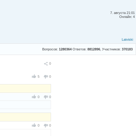
7. августа 21:01
Онлайн: 4
Latviski
Вопросов:
1280364
Ответов:
8812896
, Участников:
370183
Поделиться
0
5
0
0
0
0
0