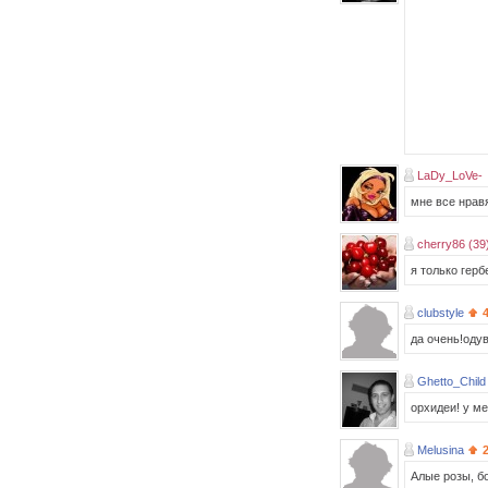
LaDy_LoVe-
мне все нравя
cherry86 (39
я только гер
clubstyle
да очень!оду
Ghetto_Child
орхидеи! у м
Melusina
2
Алые розы,