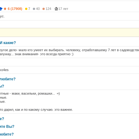
6 (17908)
7
40
124
17 лет
ус.
И какие?
ругое дело- мало кто умеет их выбирать. человеку, отработавшему 7 лет в садоводстве
anyway... знак внимания- это всегда приятно :)
 xo4es
 любите?
ы?
тные - маки, васильки, ромашки... =)
нные.
вые.
кто дарил, как и по какому случаю. это важнее.
е?
ите Вы?
любите?