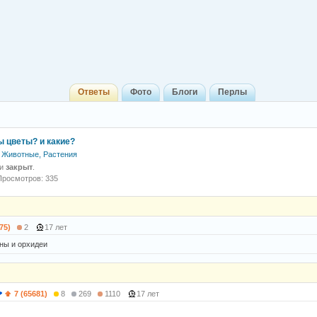
Ответы
Фото
Блоги
Перлы
ы цветы? и какие?
Животные, Растения
 и
закрыт
.
Просмотров: 335
75)
2
17 лет
ны и орхидеи
7 (65681)
8
269
1110
17 лет