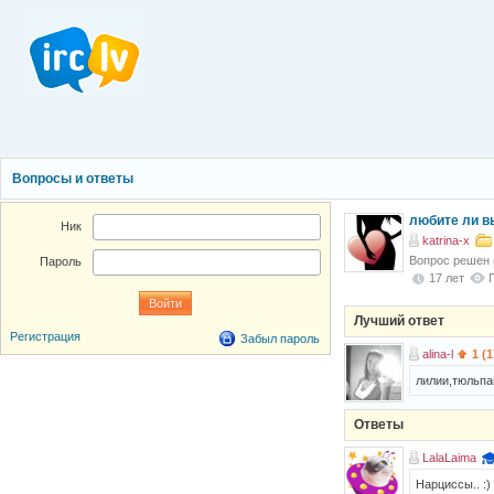
Вопросы и ответы
любите ли в
Ник
katrina-x
Вопрос решен
Пароль
17 лет
Лучший ответ
Регистрация
Забыл пароль
alina-l
1 (1
лилии,тюльпа
Ответы
LalaLaima
Нарциссы.. :)