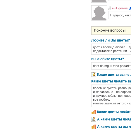
evil_genius
Нарцисс, какт
Похожие вопросы
Любите ли Вы цветы? 
цветы вообще люблю... д
недостаток в растении... 
вы любите цветы?
darit da mgu i tebe podarit
Какие цветы вы не
Какие цветы любите в
полевые букеты разноцве
и желательно - не сорва
и другие люблю, не поле
все люблю.
многое зависит оттого - 
Какие цветы любит
А какие цветы люб
А какие цветы вы 