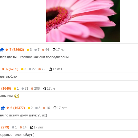
7 (53662)
3
7
44
17 лет
тся цветы... главное как они преподнесены...
)
6 (6709)
3
27
72
17 лет
беры люблю
4 (1640)
1
71
208
17 лет
ваньчики!
6 (16377)
2
3
16
17 лет
еня по всему дому штук 25 их)
 (279)
1
14
17 лет
 бордовые тоже пойдут )