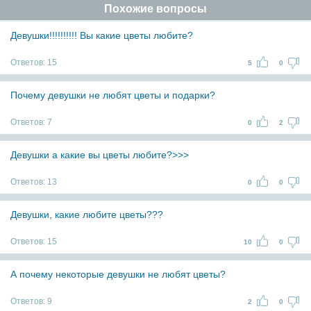
Похожие вопросы
Девушки!!!!!!!!!! Вы какие цветы любите?
Ответов:
15
5
0
Почему девушки не любят цветы и подарки?
Ответов:
7
0
2
Девушки а какие вы цветы любите?>>>
Ответов:
13
0
0
Девушки, какие любите цветы???
Ответов:
15
10
0
А почему некоторые девушки не любят цветы?
Ответов:
9
2
0