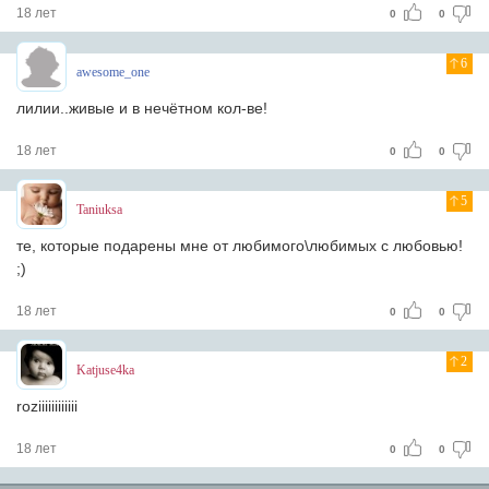
18 лет
0
0
6
awesome_one
лилии..живые и в нечётном кол-ве!
18 лет
0
0
5
Taniuksa
те, которые подарены мне от любимого\любимых с любовью!
;)
18 лет
0
0
2
Katjuse4ka
roziiiiiiiiiiii
18 лет
0
0