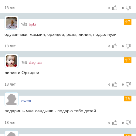
18 лет
0
0
7
tapki
одуванчики, жасмин, орхидеи, розы, лилии, подсолнухи
18 лет
0
0
7
drop-rain
лилии и Орхидеи
18 лет
0
0
6
ctwmn
подаришь мне ландыши - подарю тебе детей.
18 лет
0
0