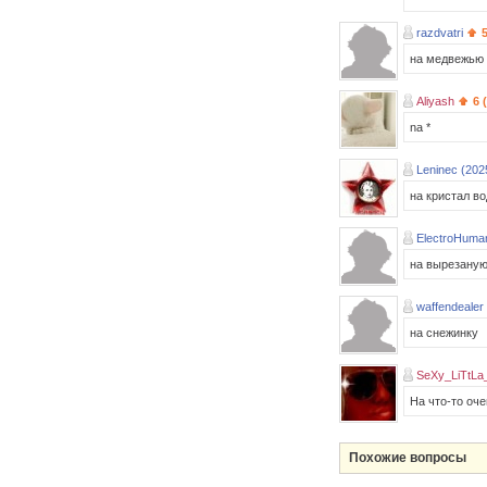
razdvatri
на медвежью 
Aliyash
6 
na *
Leninec (202
на кристал во
ElectroHuma
на вырезаную
waffendealer 
на снежинку
SeXy_LiTtLa
На что-то оче
Похожие вопросы