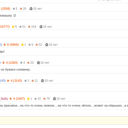
5 (2558)
5
26
18 лет
какашку :D
(16777)
5
51
154
18 лет
5)
6 (5856)
1
9
52
18 лет
ды!
n
4 (2383)
4
20
18 лет
 из бумаги снежинку
(43)
4 (1143)
3
11
18 лет
_BaBy
4 (2407)
1
15
78
18 лет
нь красивое...на что-то очень нежное....на что-то очень лёгкое....может на пёрышко...