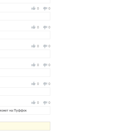
0
0
0
0
0
0
0
0
0
0
0
0
а может на Пуффок