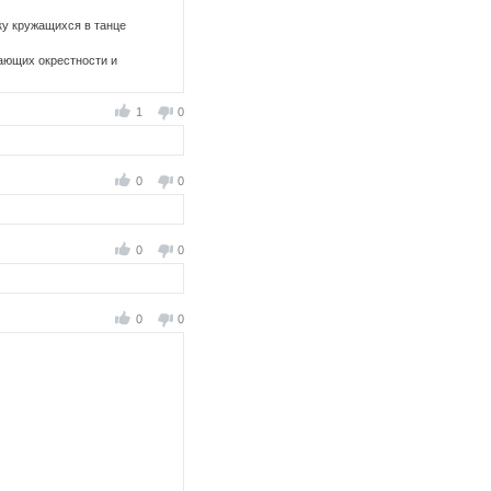
йку кружащихся в танце
вающих окрестности и
1
0
0
0
0
0
0
0