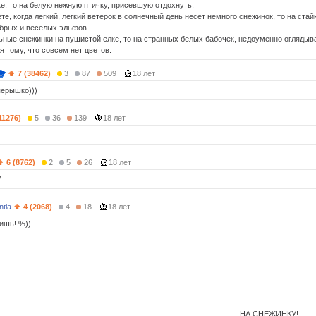
ке, то на белую нежную птичку, присевшую отдохнуть.
ете, когда легкий, легкий ветерок в солнечный день несет немного снежинок, то на ста
брых и веселых эльфов.
льные снежинки на пушистой елке, то на странных белых бабочек, недоуменно огляды
 тому, что совсем нет цветов.
7 (38462)
3
87
509
18 лет
перышко)))
11276)
5
36
139
18 лет
6 (8762)
2
5
26
18 лет
/
tia
4 (2068)
4
18
18 лет
ришь! %))
А СНЕЖИНКУ!