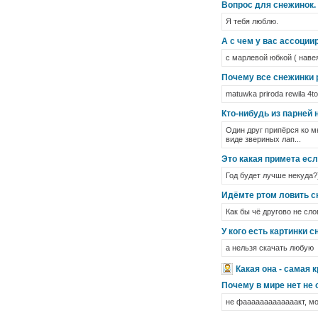
Вопрос для снежинок. 
Я тебя люблю.
А с чем у вас ассоции
с марлевой юбкой ( наве
Почему все снежинки
matuwka priroda rewila 4to 
Кто-нибудь из парней 
Один друг припёрся ко м
виде звериных лап...
Это какая примета есл
Год будет лучше некуда?
Идёмте ртом ловить сне
Как бы чё другово не с
У кого есть картинки 
а нельзя скачать любую
Какая она - самая 
Почему в мире нет не
не фааааааааааааакт, мо