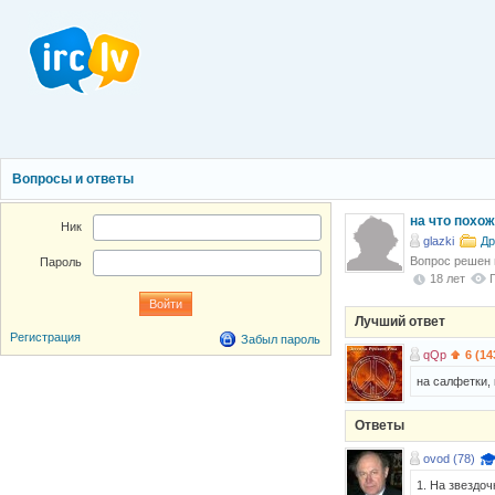
Вопросы и ответы
на что похож
Ник
glazki
Др
Вопрос решен
Пароль
18 лет
Лучший ответ
Регистрация
Забыл пароль
qQp
6 (14
на салфетки,
Ответы
ovod (78)
1. На звездоч