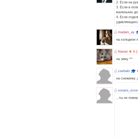
2. Если на ру
3. Если в пол
маленьких до
4. Если отде
удивляющихся
madam_ay
на холодное 
Nanari
6 (
на зиму ^^
zaebalo
на снежинку ;
sonare_essen
...ты не пове
Н