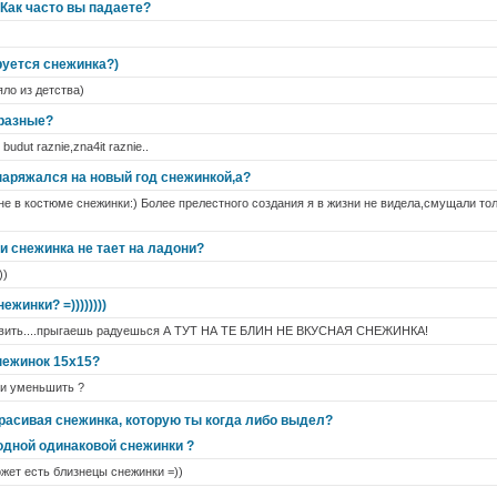
Как часто вы падаете?
руется снежинка?)
яло из детства)
 разные?
budut raznie,zna4it raznie..
наряжался на новый год снежинкой,а?
не в костюме снежинки:) Более прелестного создания я в жизни не видела,смущали т
и снежинка не тает на ладони?
))
жинки? =))))))))
ловить....прыгаешь радуешься А ТУТ НА ТЕ БЛИН НЕ ВКУСНАЯ СНЕЖИНКА!
снежинок 15x15?
 и уменьшить ?
красивая снежинка, которую ты когда либо выдел?
 одной одинаковой снежинки ?
жет есть близнецы снежинки =))