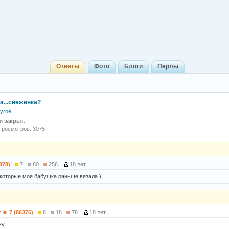
Ответы
Фото
Блоги
Перлы
а...снежинка?
угое
 и
закрыт
.
Просмотров: 3075
378)
7
80
256
18 лет
 которые моя бабушка раньше вязала )
7 (86376)
8
18
78
18 лет
ку.