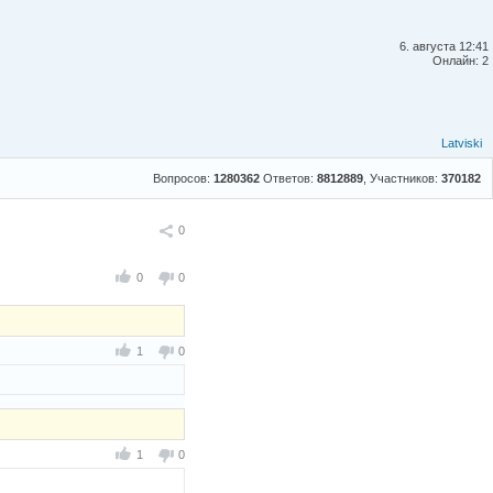
6. августа 12:41
Онлайн: 2
Latviski
Вопросов:
1280362
Ответов:
8812889
, Участников:
370182
Поделиться
0
0
0
1
0
1
0