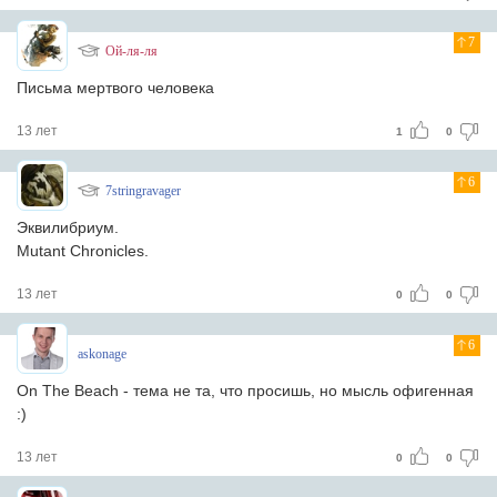
7
Ой-ля-ля
Письма мертвого человека
13 лет
1
0
6
7stringravager
Эквилибриум.
Mutant Chronicles.
13 лет
0
0
6
askonage
On The Beach - тема не та, что просишь, но мысль офигенная
:)
13 лет
0
0