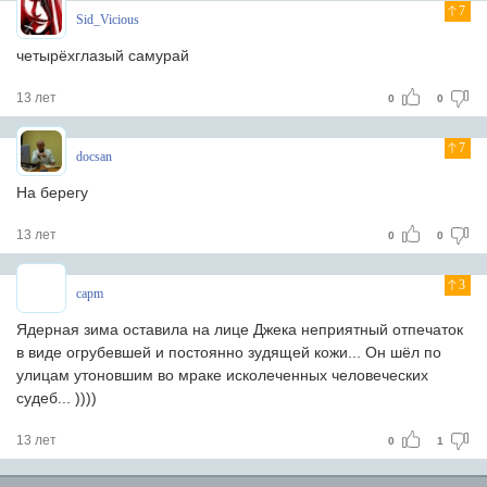
7
Sid_Vicious
четырёхглазый самурай
13 лет
0
0
7
docsan
На берегу
13 лет
0
0
3
capm
Ядерная зима оставила на лице Джека неприятный отпечаток
в виде огрубевшей и постоянно зудящей кожи... Он шёл по
улицам утоновшим во мраке исколеченных человеческих
судеб... ))))
13 лет
0
1