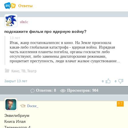
Ответы
s0n1c
подскажите фильм про ядерную войну?
13 лет
Итак, жанр постапокалипсис в кино. На Земле произошла
какая-либо глобальная катастрофа - ядерная война. Изрядная
часть населения планеты погибла, органы госвласти либо
отсутствуют, либо заменены диктаторскими режимами,
процветает преступность, люди влачат жалкое существование...
Кино, ТВ, Театр
Закрыт 13 лет
0
0
Ответов: 8
Просмотров: 904
7
Doctor_
Эквилибриум
Книга Илая
Терминатор 4