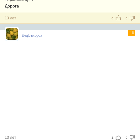
Дорога
13 лет
0
0
6
ДедОтмороз
13 лет
1
0