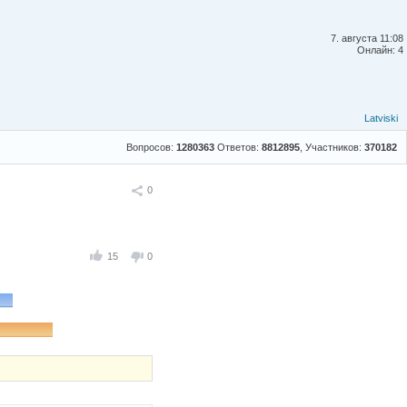
7. августа 11:08
Онлайн: 4
Latviski
Вопросов:
1280363
Ответов:
8812895
, Участников:
370182
Поделиться
0
15
0