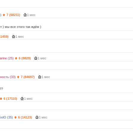
)
7 (68211)
1 мес
т ) мы все этого так ждём )
21459)
1 мес
rine (25)
6 (8829)
1 мес
ость (33)
7 (84697)
1 мес
??
6 (17110)
1 мес
elO (35)
6 (14123)
1 мес