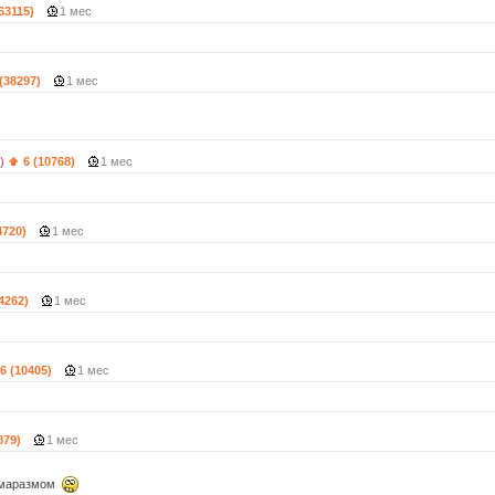
(63115)
1 мес
 (38297)
1 мес
)
6 (10768)
1 мес
4720)
1 мес
(4262)
1 мес
6 (10405)
1 мес
879)
1 мес
с маразмом