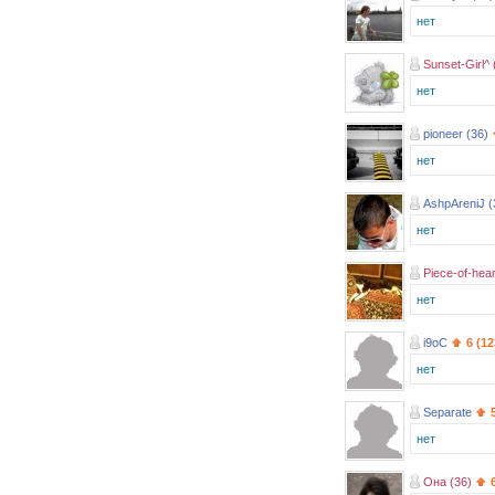
нет
Sunset-Girl^ 
нет
pioneer (36)
нет
AshpAreniJ (
нет
Piece-of-hear
нет
i9oC
6 (1
нет
Separate
нет
Она (36)