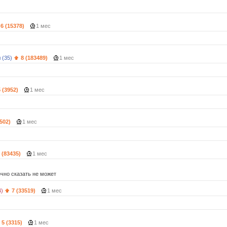
6 (15378)
1 мес
 (35)
8 (183489)
1 мес
5 (3952)
1 мес
1502)
1 мес
 (83435)
1 мес
очно сказать не может
4)
7 (33519)
1 мес
5 (3315)
1 мес