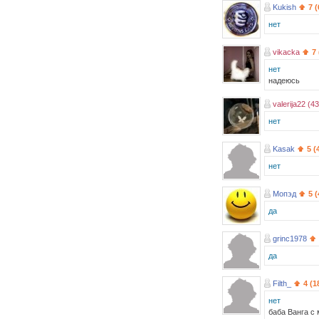
Kukish
7 
нет
vikacka
7
нет
надеюсь
valerija22 (43
нет
Kasak
5 (
нет
Мопэд
5 
да
grinc1978
да
Filth_
4 (1
нет
баба Ванга 