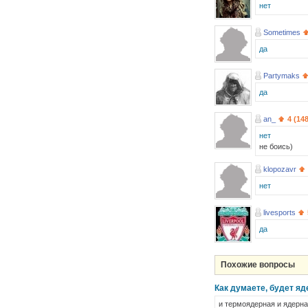
нет
Sometimes
да
Partymaks
да
an_
4 (14
нет
не боись)
klopozavr
нет
livesports
да
Похожие вопросы
Как думаете, будет яд
и термоядерная и ядерна