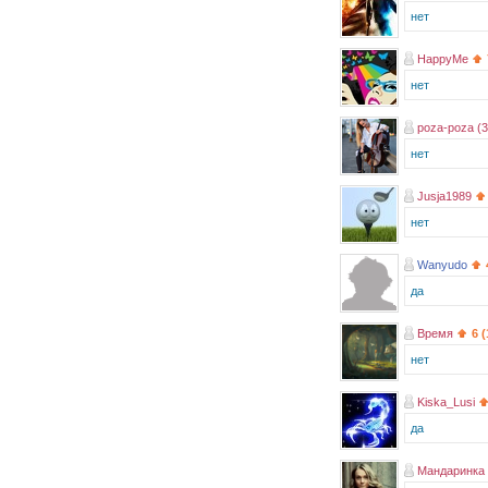
нет
HappyMe
нет
poza-poza (3
нет
Jusja1989
нет
Wanyudo
да
Время
6 
нет
Kiska_Lusi
да
Мандаринка