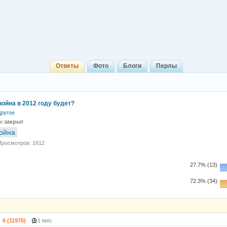
Ответы
Фото
Блоги
Перлы
война в 2012 году будет?
ругое
 и
закрыт
.
ойна
Просмотров: 1612
27.7% (13)
72.3% (34)
6 (11976)
1 мес