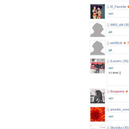
El_Favorite
нет
WR0_oM (35
да
win95cih
7
да
ILoveIrc (35)
нет
хз мне ||
Бондиана
нет
arturikk_xexe
нет
Skvizjka (35)