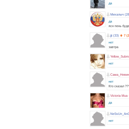
да
Михалыч (28
да
ясн пень буде
jjt (33)
7 (
нет
завтра
Yellow_Subma
нет
Сама_Невинн
нет
Кто сказал ??
Victoria Mua
да
NeSsUn_AnG
нет