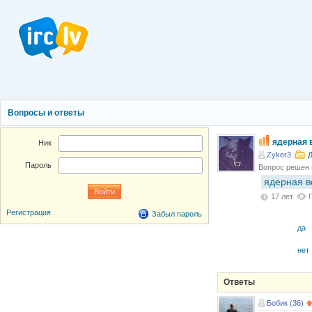
Вопросы и ответы
ядерная 
Ник
Zyker3
Д
Пароль
Вопрос решен
ядерная в
17 лет
Регистрация
Забыл пароль
да
нет
Ответы
Бобик (36)