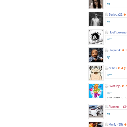
нет
Serjoga21
нет
НоуПремиал
нет
utoplenik
да
dr1v3
4 (
нет
Svetunja
7
нет
этого никто т
Ленкин__ (3
нет
Morfy (35)