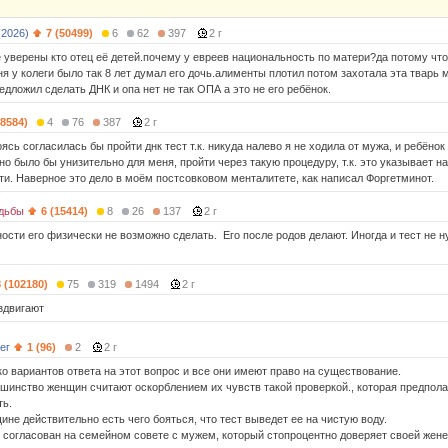
(2026)
7 (50499)
6
62
397
2 г
е уверены кто отец её детей.почему у евреев национальность по матери?да потому что
ня у колеги было так 8 лет думал его дочь.алименты плотил потом захотала эта тварь
едложил сделать ДНК и опа нет не так ОПА а это не его ребёнок.
58584)
4
76
387
2 г
оясь согласилась бы пройти днк тест т.к. никуда налево я не ходила от мужа, и ребёнок
но было бы унизительно для меня, пройти через такую процедуру, т.к. это указывает н
ти. Наверное это дело в моём постсовковом менталитете, как написал Форгетминот.
дьбы
6 (15414)
8
26
137
2 г
сти его физически не возможно сделать. Его после родов делают. Иногда и тест не ну
8 (102180)
75
319
1494
2 г
аздвигают
ег
1 (96)
2
2 г
ко вариантов ответа на этот вопрос и все они имеют право на существование.
шинство женщин считают оскорблением их чувств такой проверкой., которая предпола
ть.
не действительно есть чего бояться, что тест выведет ее на чистую воду.
з согласован на семейном совете с мужем, который стопроцентно доверяет своей жене