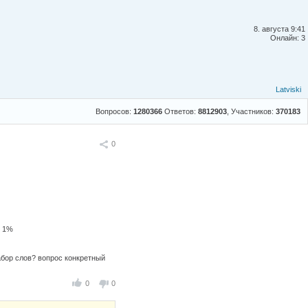
8. августа 9:41
Онлайн: 3
Latviski
Вопросов:
1280366
Ответов:
8812903
, Участников:
370183
Поделиться
0
у 1%
набор слов? вопрос конкретный
0
0