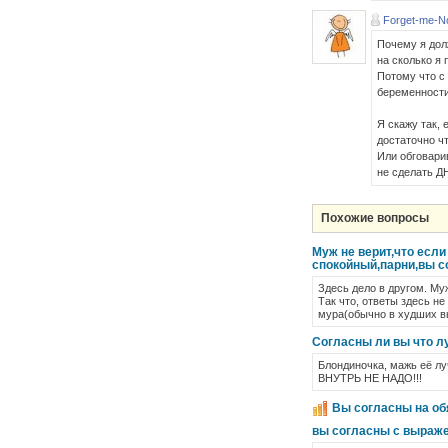
Forget-me-N
Почему я дол
на сколько я
Потому что с
беременности 
Я скажу так, 
достаточно ч
Или обговарив
не сделать ДН
Похожие вопросы
Муж не верит,что если
спокойный,парни,вы с
Здесь дело в другом. Муж
Так что, ответы здесь не
мура(обычно в худших в
Согласны ли вы что л
Блондиночка, мажь её лу
ВНУТРЬ НЕ НАДО!!!
Вы согласны на об
вы согласны с выраже