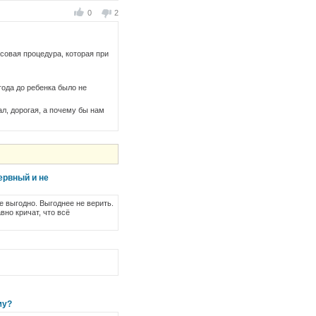
0
2
совая процедура, которая при
года до ребенка было не
ал, дорогая, а почему бы нам
ервный и не
не выгодно. Выгоднее не верить.
вно кричат, что всё
му?