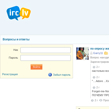
Вопросы и ответы
по опросу ж
Ник
Garry11
Вопрос находи
Пароль
Зарегистриров
2 г
настолько вс
Регистрация
Забыл пароль
2 г
"....Adore ..
2 г
Forget-me-No
ПОЧЕМУ ПРОТ
2 г
Прос