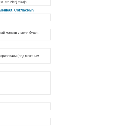
..eto ziznj takaja...
еменная. Согласны?
ный малыш у меня будет,
оперировали (под местным