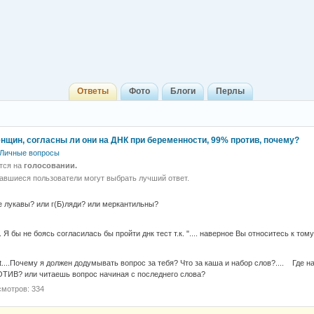
Ответы
Фото
Блоги
Перлы
енщин, согласны ли они на ДНК при беременности, 99% против, почему?
Личные вопросы
тся на
голосовании.
авшиеся пользователи могут выбрать лучший ответ.
е лукавы? или г(Б)ляди? или меркантильны?
.Хз. Я бы не боясь согласилась бы пройти днк тест т.к. ".... наверное Вы относитесь к том
t....Почему я должен додумывать вопрос за тебя? Что за каша и набор слов?.... Где 
ИВ? или читаешь вопрос начиная с последнего слова?
мотров: 334