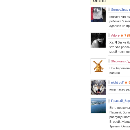
Ответы
Sergey2pac 
потому что н
ребёнка.У ме
адвокат не пр
Adore
7 (
Хз. Я бы не б
что это реаль
моей честнос
Жернова Су
При беременно
папино.
night vulf
ноги часто р
Правый_Бер
Есть несколь
Первый: Боль
распущеннос
Второй: Женщи
Третий: Отка