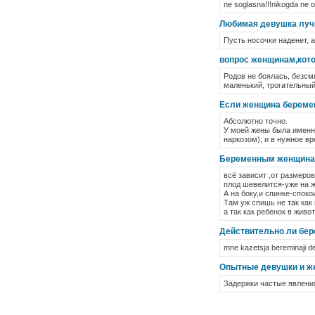
ne soglasna!!!nikogda ne ob
Любимая девушка лучш
Пусть носочки наденет, а
вопрос женщинам,кот
Родов не боялась, безсм
маленький, трогательный
Если женщина беремен
Абсолютно точно.
У моей жены была именно
наркозом), и в нужное в
Беременным женщинам 
всё зависит ,от размеров
плод шевелится-уже на ж
А на боку,и спинке-спокои
Там уж спишь не так как
а так как ребенок в живот
Действительно ли бер
mne kazetsja bereminaji dev
Опытные девушки и же
Задержки частые явлени