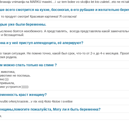
rawaju vnimanija na MARKU mawini....i uz tem bolee vo skoljko let kto zaletel...eto ne mi takie
е всего смотрится на кухне, босоногая, в его рубашке и желательно бер
 то продует смотри! Красивая картинка! Я согласна!
орые уже были беременны.
ысленно боятся неизбежного. А представлять, всегда представляла какой замечатель
 и беззащитный.
на и у неё приступ аппендецита, её аперируют?
 такая ситуация. Не помню точно, какой был срок, что-то от 2-х до 4-х месяцев. Про
ремя родила.
можно спать только на спине ?
 животика,
ивотике не поспишь.
но:)))
 привыкла,
ике устроится:))))))
еменность краст женщину?
u6ki o4enj krasivie...v nix estj 4toto 4istoe i svetloe
нщины,помогите пожалуйста, Могу ли я быть беременна?
я.