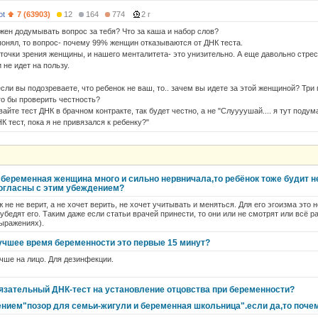
ot
7 (63903)
12
164
774
2 г
жен додумывать вопрос за тебя? Что за каша и набор слов?
 понял, то вопрос- почему 99% женщин отказываются от ДНК теста.
 точки зрения женщины, и нашего менталитета- это унизительно. А еще давольно стрес
не идет на пользу.
если вы подозреваете, что ребенок не ваш, то.. зачем вы идете за этой женщиной? Три 
то бы проверить честность?
айте тест ДНК в брачном контракте, так будет честно, а не "Слуууушай.... я тут подум
К тест, пока я не привязался к ребенку?"
 беременная женщина много и сильно нервничала,то ребёнок тоже будит н
огласны с этим убеждением?
 не не верит, а не хочет верить, не хочет учитывать и меняться. Для его эгоизма это 
 убедят его. Таким даже если статьи врачей принести, то они или не смотрят или всё ра
ыражениях).
учшее время беременности это первые 15 минут?
чше на лицо. Для дезинфекции.
язательный ДНК-тест на установление отцовства при беременности?
нием"позор для семьи-жигули и беременная школьница".если да,то поче