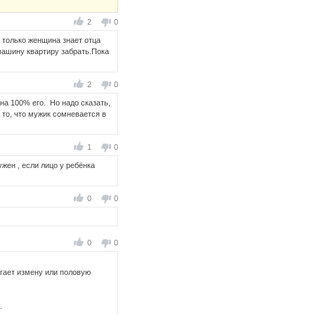
2
0
 только женщина знает отца
 машину квартиру забрать.Пока
2
0
 на 100% его. Но надо сказать,
а то, что мужик сомневается в
1
0
жен , если лицо у ребёнка
0
0
0
0
гает измену или половую
.