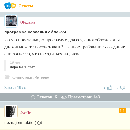
Ответы
Obezjanka
программа создания обложки
какую простенькую программу для создания обложек для
дисков можете посоветовать? главное требование - создание
списка всего, что находиться на диске.
19 лет
неро не в счет.
Компьютеры, Интернет
Закрыт 19 лет
4
2
Ответов: 6
Просмотров: 643
4
Svetilka
neznajem takiix :)))))