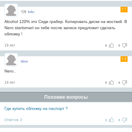
7
kekc
Alcohol 120% это Сиди грабер. Копировать диски на жосткий. В
Nero startsmart он тибе после записи предложит сделать
обложку !
19 лет
0
0
4
ideea
Nero..
19 лет
0
0
Похожие вопросы
Где купить обложку на паспорт ?
Ответов:
3
3
0