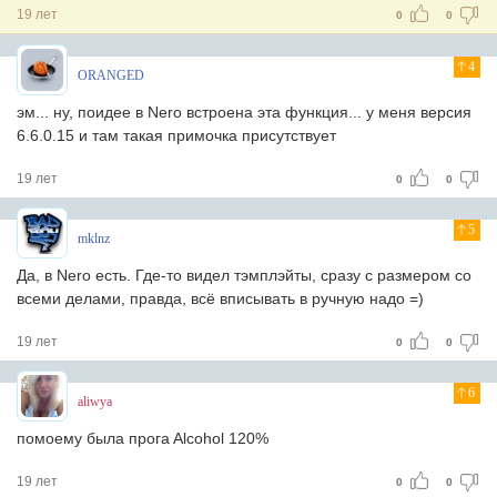
19 лет
0
0
4
ORANGED
эм... ну, поидее в Nero встроена эта функция... у меня версия
6.6.0.15 и там такая примочка присутствует
19 лет
0
0
5
mklnz
Да, в Nero есть. Где-то видел тэмплэйты, сразу с размером со
всеми делами, правда, всё вписывать в ручную надо =)
19 лет
0
0
6
aliwya
помоему былa прогa Alcohol 120%
19 лет
0
0