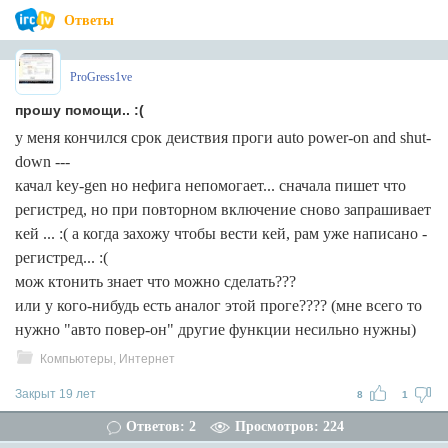
Ответы
ProGress1ve
прошу помощи.. :(
у меня кончился срок деиствия проги auto power-on and shut-
down ---
качал key-gen но нефига непомогает... сначала пишет что
регистред, но при повторном включение сново запрашивает
кей ... :( а когда захожу чтобы вести кей, рам уже написано -
регистред... :(
мож ктонить знает что можно сделать???
или у кого-нибудь есть аналог этой проге???? (мне всего то
нужно "авто повер-он" другие функции несильно нужны)
Компьютеры, Интернет
Закрыт 19 лет
8
1
Ответов: 2
Просмотров: 224