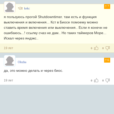
7
kekc
я пользуюсь прогой Shutdowntimer. там есть и функция
выключения и включения... Кст в Биосе помоему можно
ставить время включения или выключения.. Если я конечн не
ошибаюсь...! ссылку счаз не дам.. Но таких таймеров Море...
Искал через яндэкс..
19 лет
0
0
6
Olezha
да, это можно делать и через биос.
19 лет
0
0