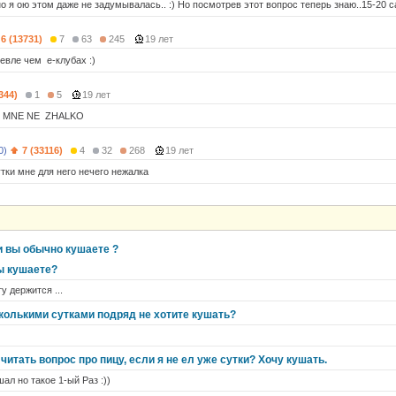
о я ою этом даже не задумывалась.. :) Но посмотрев этот вопрос теперь знаю..15-20 са
6 (13731)
7
63
245
19 лет
евле чем e-клубах :)
344)
1
5
19 лет
 MNE NE ZHALKO
0)
7 (33116)
4
32
268
19 лет
утки мне для него нечего нежалка
и вы обычно кушаете ?
Вы кушаете?
у держится ...
сколькими сутками подряд не хотите кушать?
читать вопрос про пицу, если я не ел уже сутки? Хочу кушать.
ал но такое 1-ый Раз :))