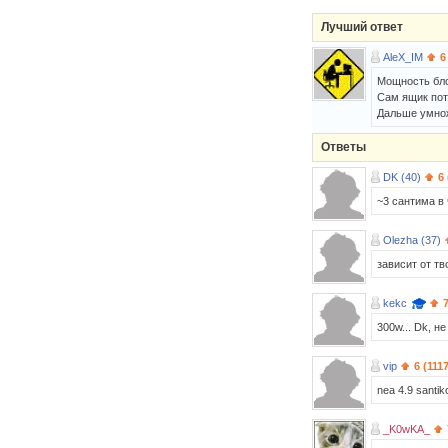
Лучший ответ
AleX_IM
6
Мощность бло
Сам ящик потр
Дальше умножа
Ответы
DK (40)
6
~3 сантима в 
Olezha (37)
зависит от тв
kekc
300w... Dk, н
vip
6 (111
nea 4.9 santiko
_K0wKA_