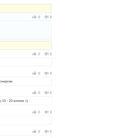
0
0
0
0
0
0
 энергии
0
0
 15 - 20 копеек +)
0
0
0
0