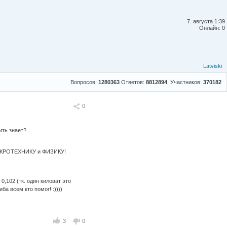
7. августа 1:39
Онлайн: 0
Latviski
Вопросов:
1280363
Ответов:
8812894
, Участников:
370182
Поделиться
0
ь знает? ...
 ЭЛЕКРОТЕХНИКУ и ФИЗИКУ!
0,102 (тк. один киловат это
ба всем кто помог! :))))
3
0