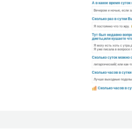
А в какое время суток
Вечером и ночью, если 
Сколько раз в сутки В
Я постоянно что то жру.
Тут был недавно вопро
диеты,или кушаете что
Я могу есть хоть с утра 
Я уже писала в вопросе п
Сколько суток можно 
литаргический( или как-т
Сколько часов в сутк
Лучше выходные подоль
Сколько часов в су