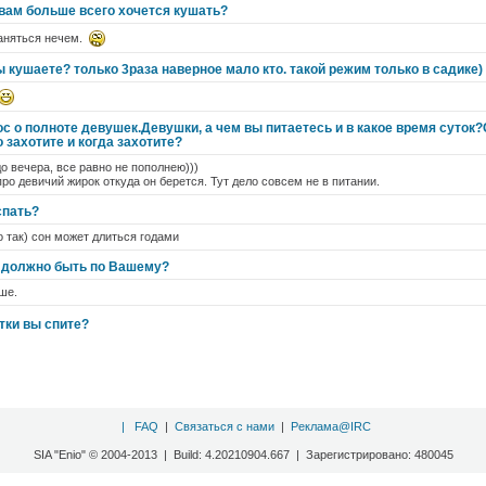
 вам больше всего хочется кушать?
заняться нечем.
ы кушаете? только 3раза наверное мало кто. такой режим только в садике)
с о полноте девушек.Девушки, а чем вы питаетесь и в какое время суток
 захотите и когда захотите?
до вечера, все равно не пополнею)))
ро девичий жирок откуда он берется. Тут дело совсем не в питании.
спать?
о так) сон может длиться годами
и должно быть по Вашему?
ше.
тки вы спите?
|
FAQ
|
Связаться с нами
|
Реклама@IRC
SIA "Enio" © 2004-2013 | Build: 4.20210904.667 | Зарегистрировано: 480045