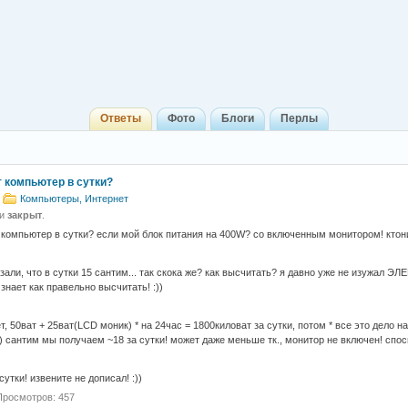
Ответы
Фото
Блоги
Перлы
т компьютер в сутки?
Компьютеры, Интернет
 и
закрыт
.
 компьютер в сутки? если мой блок питания на 400W? со включенным монитором! ктонит
азали, что в сутки 15 сантим... так скока же? как высчитать? я давно уже не изужал
знает как правельно высчитать! :))
, 50ват + 25ват(LCD моник) * на 24час = 1800киловат за сутки, потом * все это дело на 
.) сантим мы получаем ~18 за сутки! может даже меньше тк., монитор не включен! споси
сутки! извените не дописал! :))
Просмотров: 457