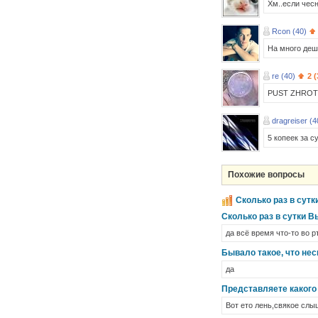
Хм..если чесн
Rcon (40)
На много деш
re (40)
2 (
PUST ZHROT
dragreiser (4
5 копеек за с
Похожие вопросы
Сколько раз в сутк
Сколько раз в сутки 
да всё время что-то во рт
Бывало такое, что не
да
Представляете какого 
Вот ето лень,свякое слыш