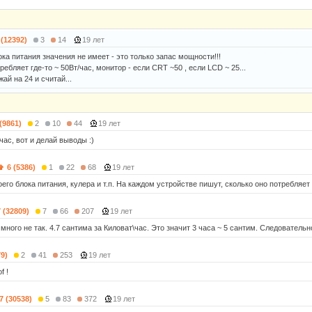
 (12392)
3
14
19 лет
ка питания значения не имеет - это только запас мощности!!!
ебляет где-то ~ 50Вт/час, монитор - если CRT ~50 , если LCD ~ 25...
й на 24 и считай...
 (9861)
2
10
44
19 лет
час, вот и делай выводы :)
6 (5386)
1
22
68
19 лет
оего блока питания, кулера и т.п. На каждом устройстве пишут, сколько оно потребляет
7 (32809)
7
66
207
19 лет
е много не так. 4.7 сантима за Киловат\час. Это значит 3 часа ~ 5 сантим. Следовательно
79)
2
41
253
19 лет
f !
7 (30538)
5
83
372
19 лет