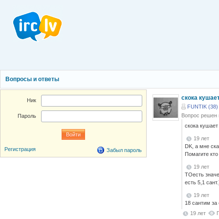
Вопросы и ответы
скока кушае
Ник
FUNTIK (38)
Вопрос решен
Пароль
скока кушает
19 лет
DK, а мне ск
Регистрация
Забыл пароль
Помагите кто 
19 лет
ТОесть значет
есть 5,1 сант
19 лет
18 сантим за 
19 лет