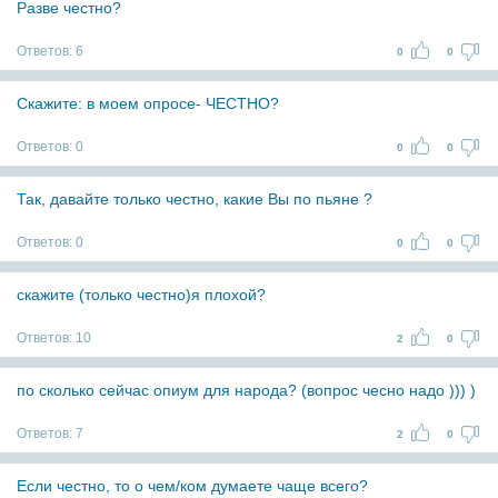
Разве честно?
Ответов:
6
0
0
Скажите: в моем опросе- ЧЕСТНО?
Ответов:
0
0
0
Так, давайте только честно, какие Вы по пьяне ?
Ответов:
0
0
0
скажите (только честно)я плохой?
Ответов:
10
2
0
по сколько сейчас опиум для народа? (вопрос чесно надо ))) )
Ответов:
7
2
0
Если честно, то о чем/ком думаете чаще всего?