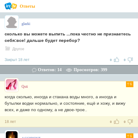
Ответы
glazki
сколько вы можете выпить ...пока честно не признаетесь
себя:все! дальше будет перебор?
Другое
Закрыт 18 лет
0
0
Ответов: 14
Просмотров: 399
6
Qsti
когда сколько, иногда и стакана воды много, а иногда и
бутылки водки нормально, и состояние, ещё и хожу, и вижу
всех, и даже по одному, а не двое-трое..
18 лет
0
0
6