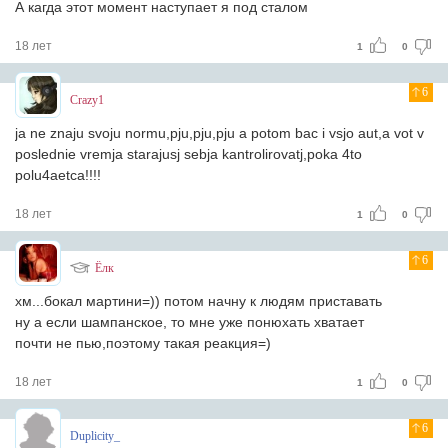
А кагда этот момент наступает я под сталом
18 лет
1
0
6
Crazy1
ja ne znaju svoju normu,pju,pju,pju a potom bac i vsjo aut,a vot v
poslednie vremja starajusj sebja kantrolirovatj,poka 4to
polu4aetca!!!!
18 лет
1
0
6
Ёлк
хм...бокал мартини=)) потом начну к людям приставать
ну а если шампанское, то мне уже понюхать хватает
почти не пью,поэтому такая реакция=)
18 лет
1
0
6
Duplicity_