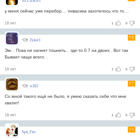
ACCIDENT
у меня сейчас уже перебор.... пивасика захотелось что то....
18 лет
1
0
6
Zyker3
Эм... Пока не начнет тошнить... где-то 0.7 на двоих.. Вот так
Бывает чаще всего...
18 лет
1
0
7
w202
Со мной такого ещё не было, я умею сказать себе что мне
хватит!
18 лет
1
0
6
Spit_Fire