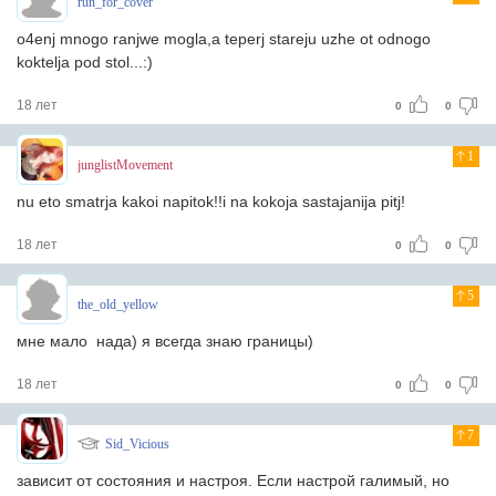
run_for_cover
o4enj mnogo ranjwe mogla,a teperj stareju uzhe ot odnogo
koktelja pod stol...:)
18 лет
0
0
1
junglistMovement
nu eto smatrja kakoi napitok!!i na kokoja sastajanija pitj!
18 лет
0
0
5
the_old_yellow
мне мало нада) я всегда знаю границы)
18 лет
0
0
7
Sid_Vicious
зависит от состояния и настроя. Если настрой галимый, но