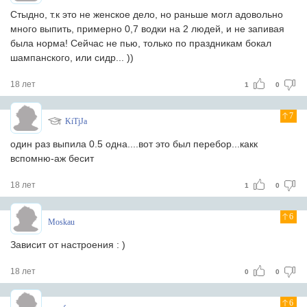
Стыдно, т.к это не женское дело, но раньше могл адовольно
много выпить, примерно 0,7 водки на 2 людей, и не запивая
была норма! Сейчас не пью, только по праздникам бокал
шампанского, или сидр... ))
18 лет
1
0
7
KiTjJa
один раз выпила 0.5 одна....вот это был перебор...какк
вспомню-аж бесит
18 лет
1
0
6
Moskau
Зависит от настроения : )
18 лет
0
0
6