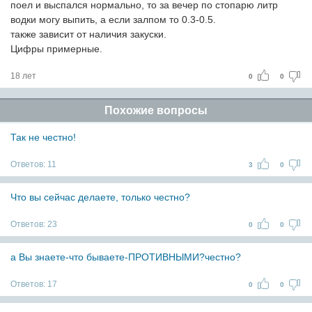
поел и выспался нормально, то за вечер по стопарю литр
водки могу выпить, а если залпом то 0.3-0.5.
также зависит от наличия закуски.
Цифры примерные.
18 лет
0
0
Похожие вопросы
Так не честно!
Ответов:
11
3
0
Что вы сейчас делаете, только честно?
Ответов:
23
0
0
а Вы знаете-что бываете-ПРОТИВНЫМИ?честно?
Ответов:
17
0
0