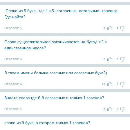
.Слово из 5 букв . где 1 и5 -согласные .остальные- гласные.
Где найти?
Ответов:
5
4
1
Слово существительное заканчивается на букву "и"-в
единственном чесле?
Ответов:
9
0
0
В твоем имени больше гласных или согласных букв?)
Ответов:
41
19
0
Знаете слова где 6-9 согласных и только 1 гласная?
Ответов:
6
3
0
слово из 9 букв, в котором только 1 гласная?