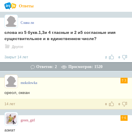
Ответы
Слава ли
слова из 5 букв.1,3и 4 гласные и 2 и5 согласные имя
существительное и в единственном числе?
Другое
Закрыт 14 лет
2
0
Ответов: 2
Просмотров: 1520
3
mokolowka
ореол, океан
14 лет
0
0
6
green_girl
азиат