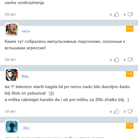
vashe voobrazhenja
19 лет
0
0
6
vacca
Какие тут собрались импульсивные персонажи, склонные к
вспышкам агрессии!
19 лет
0
0
6
Riha
da !!! televizor starih kagda bil po nemu nado bilo davoljno 4asto
bitj 4tob on pokazival :)))
a mi6ka rabotajet hara6o da i ob pol mi6ku za 30ls zhalko bitj :)
19 лет
0
0
6
_Def_