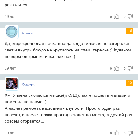
развалится..
19 лет
0
0
6
Allower
Да, мирокролновая печка иногда когда включал не загорался
свет и внутри блюдо не крутилось на спец. тарелке ;) Кулаком
по верхней крышке и все чик пок ;)
19 лет
0
0
5
Kvakeris
Хм. У меня сломалсь мышка(мх518), так я пошел в магазин и
поменял на новую :)
А насчет ремонта насилием - глупости. Просто один раз
повезет, и после толчка провод встанет на место, а другой раз
совсем оторвется...
19 лет
0
0