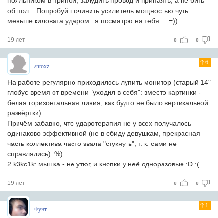
пояльником в припой, залудить провод и припаять, а не бить
об пол... Попробуй починить усилитель мощностью чуть
меньше киловата ударом.. я посматрю на тебя... =))
19 лет
0
0
6
antoxz
На работе регулярно приходилось лупить монитор (старый 14"
глобус время от времени "уходил в себя": вместо картинки -
белая горизонтальная линия, как будто не было вертикальной
развёртки).
Причём забавно, что ударотерапия не у всех получалось
одинаково эффективной (не в обиду девушкам, прекрасная
часть коллектива часто звала "стукнуть", т. к. сами не
справлялись). %)
2 k3kc1k: мышка - не утюг, и кнопки у неё одноразовые :D :(
19 лет
0
0
1
Фунт