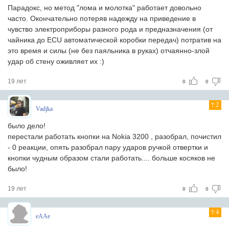
Парадокс, но метод "лома и молотка" работает довольно
часто. Окончательно потеряв надежду на приведение в
чувство электроприборы разного рода и предназначения (от
чайника до ECU автоматической коробки передач) потратив на
это время и силы (не без паяльника в руках) отчаянно-злой
удар об стену оживляет их :)
19 лет
0
0
2
Vadjka
было дело!
перестали работать кнопки на Nokia 3200 , разобрал, почистил
- 0 реакции, опять разобрал пару ударов ручкой отвертки и
кнопки чудным образом стали работать.... больше косяков не
было!
19 лет
0
0
4
eAAe