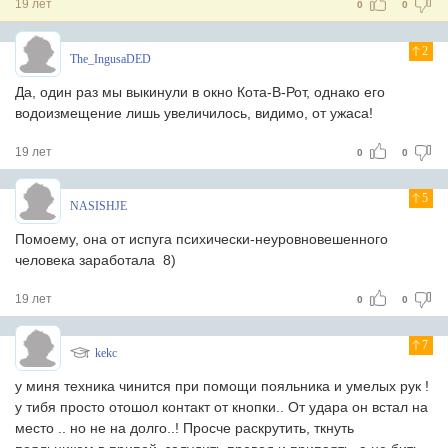
19 лет
0
0
2
The_IngusaDED
Да, один раз мы выкинули в окно Кота-В-Рот, однако его
водоизмещение лишь увеличилось, видимо, от ужаса!
19 лет
0
0
5
NASISHJE
Помоему, она от испуга психически-неуровновешенного
человека заработала 8)
19 лет
0
0
7
kekc
у миня техника чинится при помощи пояльника и умелых рук !
у тибя просто отошол контакт от кнопки.. От удара он встал на
место .. но не на долго..! Просче раскрутить, ткнуть