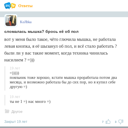
Ответы
KoJlbka
сломалась мышка? брось её об пол
вот у меня было такое, чёто глючила мышка, не работала
левая кнопка, я её шызанул об пол, и всё стало работать ?
были ли у вас такие момент, когда техника чинилась
насилием ? =)))
19 лет
=)))))
пояльник тоже хорошо, кстати мышка проработала потом два
месяца, и возможно работала бы до сих пор, но я купил себе
другую =)
19 лет
ты не 1 =) нас много =)
Другое
Закрыт 19 лет
7
3