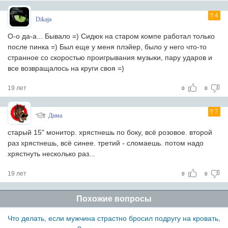
4
Dikaja
О-о да-а... Бывало =) Сидюк на старом компе работал только
после пинка =) Был еще у меня плэйер, было у него что-то
странное со скоростью проигрывания музыки, пару ударов и
все возвращалось на круги своя =)
19 лет
0
0
7
Дима
старый 15" монитор. хрястнешь по боку, всё розовое. второй
раз хрястнешь, всё синее. третий - сломаешь. потом надо
хрястнуть несколько раз...
19 лет
0
0
Похожие вопросы
Что делать, если мужчина страстно бросил подругу на кровать,