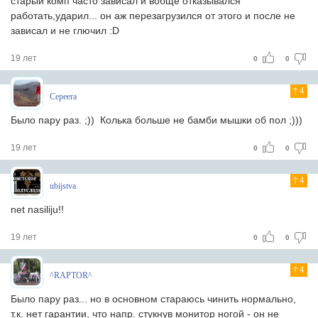
старый комп часто зависал и вобще отказывался
работать,ударил... он аж перезагрузился от этого и после не
зависал и не глючил :D
19 лет
0
0
4
Cepeera
Было пару раз. ;)) Колька больше не бамби мышки об пол ;)))
19 лет
0
0
4
ubijstva
net nasiliju!!
19 лет
0
0
4
^RAPTOR^
Было пару раз... но в основном стараюсь чинить нормально,
т.к. нет гарантии, что напр. стукнув монитор ногой - он не