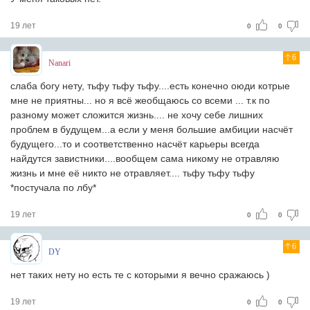
19 лет
0
0
6
Nanari
слаба богу нету, тьфу тьфу тьфу....есть конечно оюди котрые
мне не приятны... но я всё жеобщаюсь со всеми ... т.к по
разному может сложится жизнь.... не хочу себе лишних
проблем в будущем...а если у меня большие амбиции насчёт
будущего...то и соответственно насчёт карьеры всегда
найдутся завистники....вообщем сама никому не отравляю
жизнь и мне её никто не отравляет.... тьфу тьфу тьфу
*постучала по лбу*
19 лет
0
0
6
DY
нет таких нету но есть те с которыми я вечно сражаюсь )
19 лет
0
0