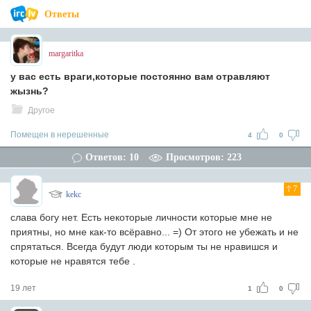
Ответы
margaritka
у вас есть враги,которые постоянно вам отравляют
жызнь?
Другое
Помещен в нерешенные
4
0
Ответов: 10
Просмотров: 223
7
kekc
слава богу нет. Есть некоторые личности которые мне не
приятны, но мне как-то всёравно... =) От этого не убежать и не
спрятаться. Всегда будут люди которым ты не нравишся и
которые не нравятся тебе .
19 лет
1
0