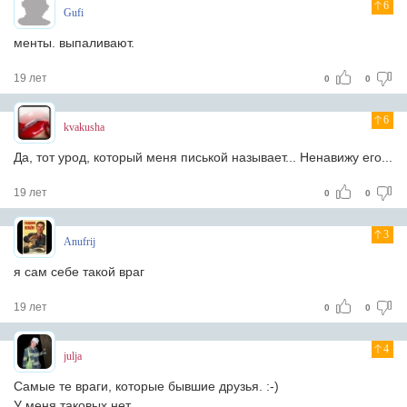
6
Gufi
менты. выпаливают.
19 лет
0
0
6
kvakusha
Да, тот урод, который меня писькой называет... Ненавижу его...
19 лет
0
0
3
Anufrij
я сам себе такой враг
19 лет
0
0
4
julja
Самые те враги, которые бывшие друзья. :-)
У меня таковых нет.