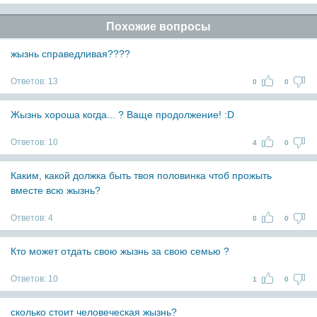
Похожие вопросы
жызнь справедливая????
Ответов:
13
0
0
Жызнь хороша когда... ? Ваще продолжение! :D
Ответов:
10
4
0
Каким, какой должка быть твоя половинка чтоб прожыть
вместе всю жызнь?
Ответов:
4
0
0
Кто может отдать свою жызнь за свою семью ?
Ответов:
10
1
0
сколько стоит человеческая жызнь?