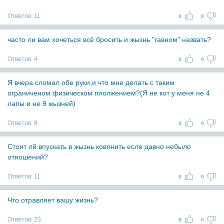
Ответов:
11
0
0
часто ли вам хочеться всё бросить и жызнь "гавном" назвать?
Ответов:
4
2
0
Я вчера сломал обе руки,и что мне делать с таким
ограниченом физическом плолжением?(Я не кот у меня не 4
лапы и не 9 жызней)
Ответов:
8
3
0
Стоит лй впускать в жызнь ковонить есле давно небыло
отношений?
Ответов:
11
0
0
Что отравляет вашу жизнь?
Ответов:
23
5
0