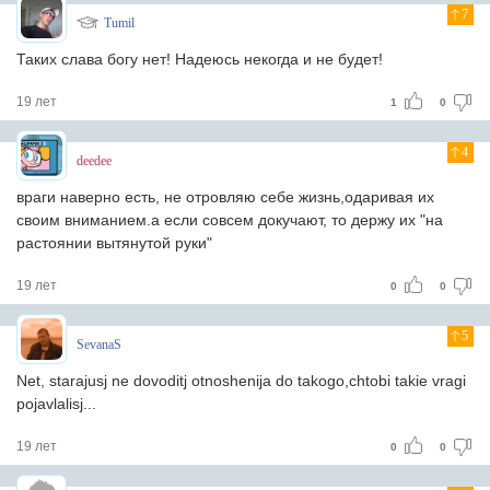
7
Tumil
Таких слава богу нет! Надеюсь некогда и не будет!
19 лет
1
0
4
deedee
враги наверно есть, не отровляю себе жизнь,одаривая их
своим вниманием.а если совсем докучают, то держу их "на
растоянии вытянутой руки"
19 лет
0
0
5
SevanaS
Net, starajusj ne dovoditj otnoshenija do takogo,chtobi takie vragi
pojavlalisj...
19 лет
0
0