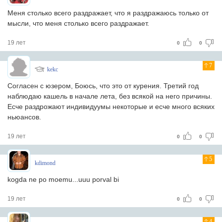
Меня столько всего раздражает, что я раздражаюсь только от
мысли, что меня столько всего раздражает.
19 лет
0
0
7
kekc
Согласен с юзером, Боюсь, что это от курения. Третий год
наблюдаю кашель в начале лета, без всякой на него причины.
Есче раздрожают индивидуумы некоторые и есче много всяких
ньюансов.
19 лет
0
0
5
kdimond
kogda ne po moemu...uuu porval bi
19 лет
0
0
4