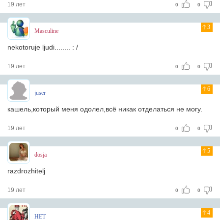
19 лет
0
0
3
Masculine
nekotoruje ljudi........ : /
19 лет
0
0
6
juser
кашель,который меня одолел,всё никак отделаться не могу.
19 лет
0
0
5
dosja
razdrozhitelj
19 лет
0
0
4
HET