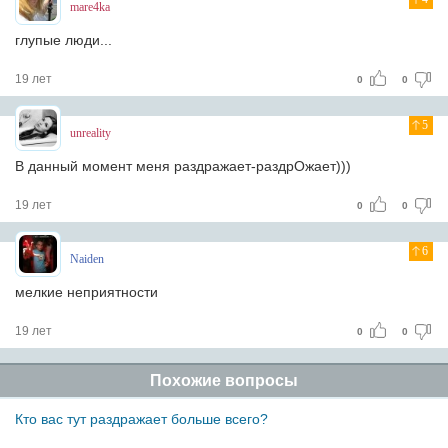
mare4ka
глупые люди...
19 лет
0
0
5
unreality
В данный момент меня раздражает-раздрОжает)))
19 лет
0
0
6
Naiden
мелкие неприятности
19 лет
0
0
Похожие вопросы
Кто вас тут раздражает больше всего?