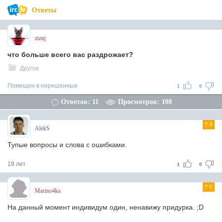
Ответы
ziznj
что больше всего вас раздрожает?
Другое
Помещен в нерешенные
1
0
Ответов: 11
Просмотров: 108
4
AlekS
Тупые вопросы и слова с ошибками.
19 лет
1
0
6
Marino4ka
На данный момент индивидум один, ненавижу придурка. ;D