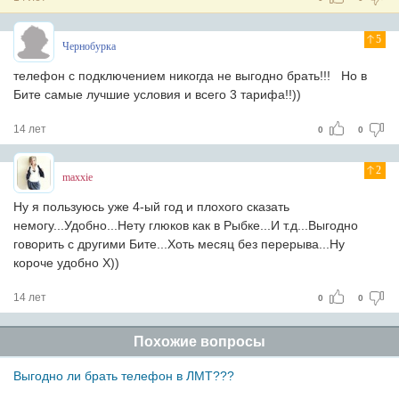
5
Чернобурка
телефон с подключением никогда не выгодно брать!!!
Но в
Бите самые лучшие условия и всего 3 тарифа!!))
14 лет
0
0
2
maxxie
Ну я пользуюсь уже 4-ый год и плохого сказать
немогу...Удобно...Нету глюков как в Рыбке...И т.д...Выгодно
говорить с другими Бите...Хоть месяц без перерыва...Ну
короче удобно Х))
14 лет
0
0
Похожие вопросы
Выгодно ли брать телефон в ЛМТ???