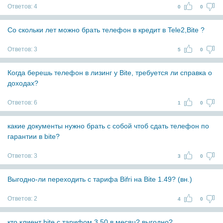
Ответов:
4
0
0
Со скольки лет можно брать телефон в кредит в Tele2,Bite ?
Ответов:
3
5
0
Когда берешь телефон в лизинг у Bite, требуется ли справка о
доходах?
Ответов:
6
1
0
какие документы нужно брать с собой чтоб сдать телефон по
гарантии в bite?
Ответов:
3
3
0
Выгодно-ли переходить с тарифа Bifri на Bite 1.49? (вн.)
Ответов:
2
4
0
кто клиент bite с тарифом 3.50 в месяц? выгодно?