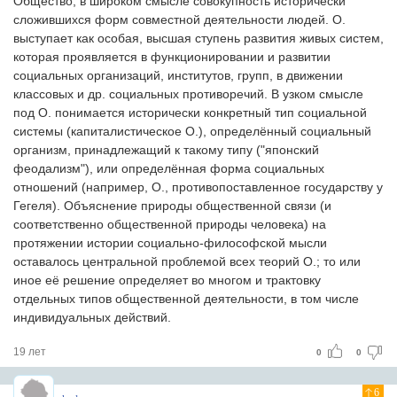
Общество, в широком смысле совокупность исторически
сложившихся форм совместной деятельности людей. О.
выступает как особая, высшая ступень развития живых систем,
которая проявляется в функционировании и развитии
социальных организаций, институтов, групп, в движении
классовых и др. социальных противоречий. В узком смысле
под О. понимается исторически конкретный тип социальной
системы (капиталистическое О.), определённый социальный
организм, принадлежащий к такому типу ("японский
феодализм"), или определённая форма социальных
отношений (например, О., противопоставленное государству у
Гегеля). Объяснение природы общественной связи (и
соответственно общественной природы человека) на
протяжении истории социально-философской мысли
оставалось центральной проблемой всех теорий О.; то или
иное её решение определяет во многом и трактовку
отдельных типов общественной деятельности, в том числе
индивидуальных действий.
19 лет
0
0
6