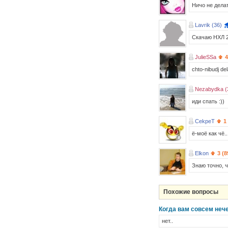
Ничо не дела
Lavrik (36)
Скачаю НХЛ 2
JulieSSa
4
chto-nibudj delat
Nezabydka (
иди спать :))
CekpeT
1
ё-моё как чё.
Elkon
3 (8
Знаю точно, ч
Похожие вопросы
Когда вам совсем нече
нет..