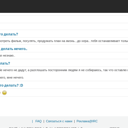
го делать?
мотреть фильм, погулять, продумать план на жизнь...до хера...тебя останавливает тольк
делать нечего..
е незнаю..
елать?
е нечего не дадут, а разглошать посторонним людям я не собираюсь, так что оставлю 
его, мне нечего.
его делать? :D
|
FAQ
|
Связаться с нами
|
Реклама@IRC