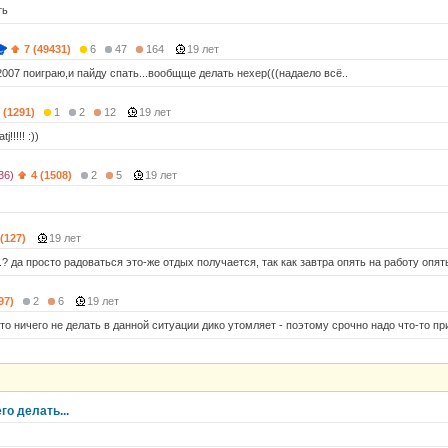
ть
7 (49431)
6
47
164
19 лет
007 поиграю,и пайду спать...вообщще делать нехер(((надаело всё..
 (1291)
1
2
12
19 лет
j!!!!! :))
36)
4 (1508)
2
5
19 лет
 (127)
19 лет
..? да просто радоваться это-же отдых получается, так как завтра опять на работу опять
97)
2
6
19 лет
то ничего не делать в данной ситуации дико утомляет - поэтому срочно надо что-то п
го делать...