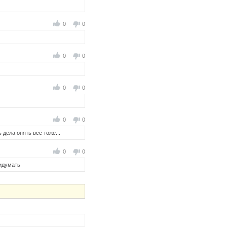
0
0
0
0
0
0
0
0
 дела опять всё тоже...
0
0
ридумать