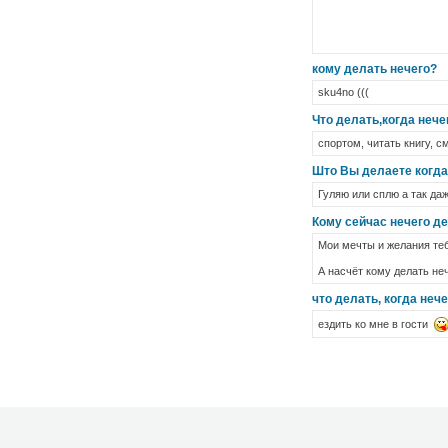
кому делать нечего?
sku4no (((
Что делать,когда нече
спортом, читать книгу, с
Што Вы делаете когда 
Гуляю или сплю а так даж
Кому сейчас нечего д
Мои мечты и желания теб
А насчёт кому делать неч
что делать, когда неч
ездить ко мне в гости