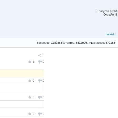
9. августа 16:18
Онлайн: 4
Latviski
Вопросов:
1280368
Ответов:
8812909
, Участников:
370183
Поделиться
0
1
0
0
0
0
0
0
0