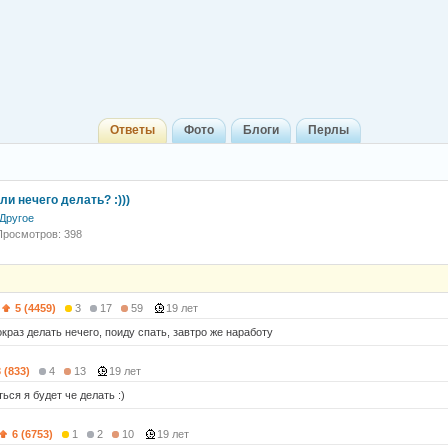
Ответы
Фото
Блоги
Перлы
ли нечего делать? :)))
Другое
Просмотров: 398
5 (4459)
3
17
59
19 лет
краз делать нечего, поиду спать, завтро же наработу
 (833)
4
13
19 лет
ься я будет че делать :)
6 (6753)
1
2
10
19 лет