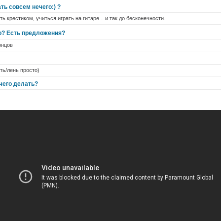
ть совсем нечего:) ?
 крестиком, учиться играть на гитаре... и так до бесконечности.
о? Есть предложения?
онцов
ть/лень просто)
ечего делать?