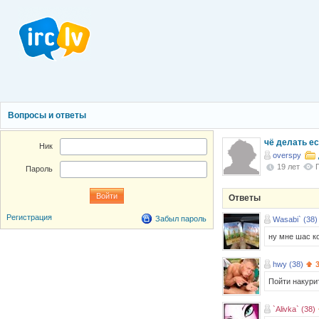
Вопросы и ответы
чё делать ес
Ник
overspy
19 лет
Пароль
Ответы
Регистрация
Забыл пароль
Wasabi` (38)
ну мне шас ко
hwy (38)
3
Пойти накурит
`Alivka` (38)