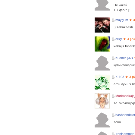
Не какай...
Ты деб** ];
maygum
4
:) zakakaesh
orky
3 (73
kakaj s fonari
Kucher (37)
купи фонарик 
X-103
3 (
а ты лучшэ п
Murkanskaja
so sve4koj vp
hasbeendele
ясно
IronHammer 