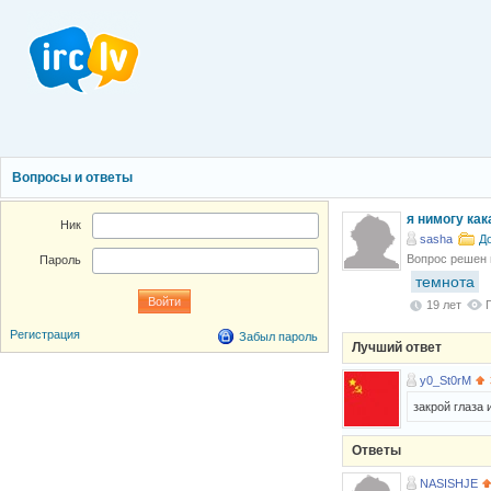
Вопросы и ответы
я нимогу как
Ник
sasha
Д
Вопрос решен
Пароль
темнота
19 лет
Регистрация
Забыл пароль
Лучший ответ
y0_St0rM
закрой глаза 
Ответы
NASISHJE