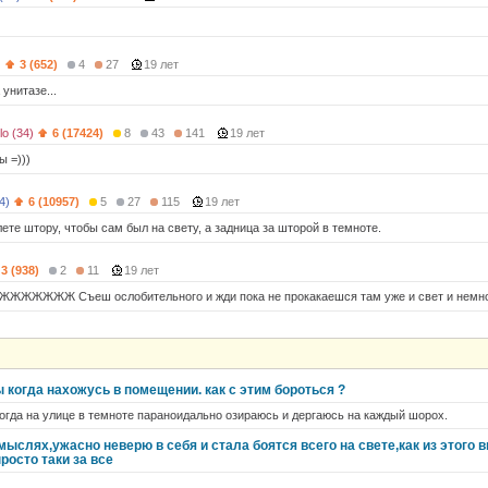
)
3 (652)
4
27
19 лет
 унитазе...
lo (34)
6 (17424)
8
43
141
19 лет
ы =)))
4)
6 (10957)
5
27
115
19 лет
ете штору, чтобы сам был на свету, а задница за шторой в темноте.
3 (938)
2
11
19 лет
ЖЖЖ Съеш ослобительного и жди пока не прокакаешся там уже и свет и немнот
когда нахожусь в помещении. как с этим бороться ?
когда на улице в темноте параноидально озираюсь и дергаюсь на каждый шорох.
мыслях,ужасно неверю в себя и стала боятся всего на свете,как из этого
росто таки за все