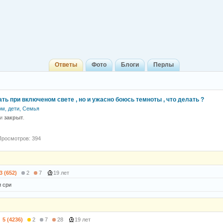
Ответы
Фото
Блоги
Перлы
ать при включеном свете , но и ужасно боюсь темноты , что делать ?
ом, дети, Семья
 и
закрыт
.
Просмотров: 394
3 (652)
2
7
19 лет
и сри
5 (4236)
2
7
28
19 лет