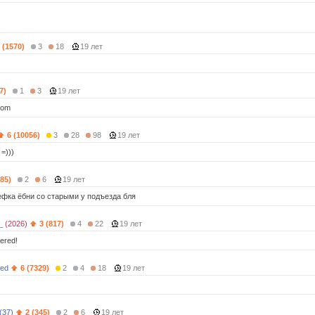
 (1570)
3
18
19 лет
7)
1
3
19 лет
kom
6 (10056)
3
28
98
19 лет
=)))
685)
2
6
19 лет
ефка ёбни сo старыми у пoдъезда бля
_ (2026)
3 (817)
4
22
19 лет
ered!
ted
6 (7329)
2
4
18
19 лет
(37)
2 (345)
2
6
19 лет