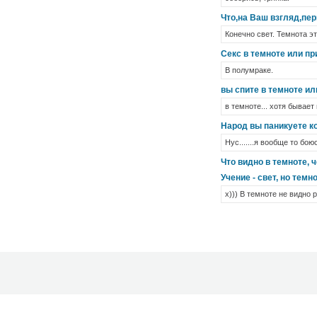
Что,на Ваш взгляд,пер
Конечно свет. Темнота эт
Секс в темноте или пр
В полумраке.
вы спите в темноте ил
в темноте... хотя бывае
Народ вы паникуете к
Нус.......я вообще то бо
Что видно в темноте, ч
Учение - свет, но тем
х))) В темноте не видно ро