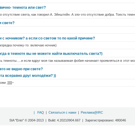
вично- темнота или свет?
о отсутствие света, как говорил А. Эйнштейн. А зло-это отсутствие добра. Тоесть темн
и свете?
и с ночником? а если со светом то по какой причине?
т изредка почему-то включаю ночник)
огда в темноте вы не можете найти выключатель света?)
юсь темноты.....и если вдруг моя так называемая фобия начинает проявляться в этот мо
его не видно при свете?
нота всеравно друг молодёжи? ))
жи ;]]]]]~
|
FAQ
|
Связаться с нами
|
Реклама@IRC
SIA "Enio" © 2004-2013 | Build: 4.20210904.667 | Зарегистрировано: 480046