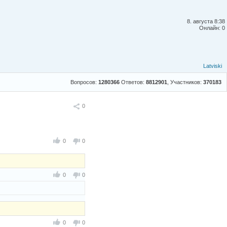
8. августа 8:38
Онлайн: 0
Latviski
Вопросов:
1280366
Ответов:
8812901
, Участников:
370183
Поделиться
0
0
0
0
0
0
0