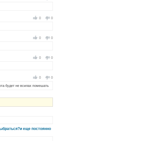
0
0
0
0
0
0
0
0
а будет не всилах помешать
 выбраться?и еще постоянно