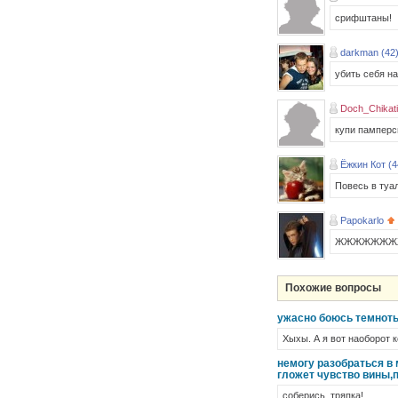
срифштаны!
darkman (42
убить себя на
Doch_Chikati
купи памперс
Ёжкин Кот (4
Повесь в туал
Papokarlo
ЖЖЖЖЖЖЖЖЖЖЖ
Похожие вопросы
ужасно боюсь темноты 
Хыхы. А я вот наоборот 
немогу разобраться в 
гложет чувство вины,п
соберись, тряпка!