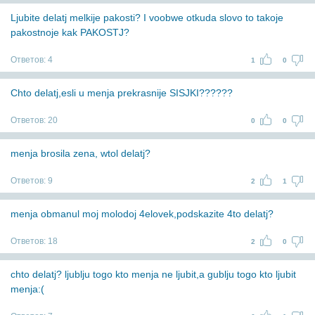
Ljubite delatj melkije pakosti? I voobwe otkuda slovo to takoje
pakostnoje kak PAKOSTJ?
Ответов:
4
1
0
Chto delatj,esli u menja prekrasnije SISJKI??????
Ответов:
20
0
0
menja brosila zena, wtol delatj?
Ответов:
9
2
1
menja obmanul moj molodoj 4elovek,podskazite 4to delatj?
Ответов:
18
2
0
chto delatj? ljublju togo kto menja ne ljubit,a gublju togo kto ljubit
menja:(