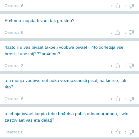
Ответов:
6
0
0
Po4emu inogda bivaet tak grustno?
Ответов:
6
0
0
4asto li u vas bivaet takoe,i voobwe bivaet li 4to xo4etsja vse
brositj i ubezatj???po4emu?
Ответов:
2
1
0
a u menja voobwe net poka vozmozsnosti pisatj na kirilice, tak
4to?
Ответов:
8
1
0
u tebaja bivaet kogda tebe ho4etsa pobitj odnamu(odnoi), i wto
zastovlaet vas eta delatj?
Ответов:
6
7
0