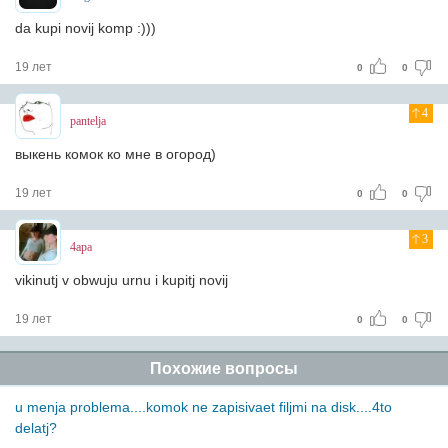
da kupi novij komp :)))
19 лет
0
0
4
pantelja
выкень комок ко мне в огород)
19 лет
0
0
3
4apa
vikinutj v obwuju urnu i kupitj novij
19 лет
0
0
Похожие вопросы
u menja problema....komok ne zapisivaet filjmi na disk....4to
delatj?