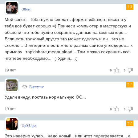
3
c0bren
Мой совет... Тебе нужно сделать формат жёсткого диска и у
тебя всё будет хорошо =) Принеси компьютер в мастерскую и
обьясни что тебе нужно сохранить данные на компьютере...
Если есть толковый друг,то это может сделать и он...это не
сложно... В интернете есть много разных сайтов уплодеров... к
примеру :rapidshare,megaupload... Там можно сохранить всё
что тебе необходимо... =) Удачи... ;)
19 лет
0
0
7
Виртулис
Удали винду, поставь нормальную ОС...
19 лет
0
0
2
UpS|Upss
Это наверно кулер... надо новый.. или чтот перегревается... а