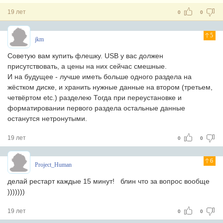
19 лет
0
0
5
jkm
Советую вам купить флешку. USB у вас должен
присутствовать, а цены на них сейчас смешные.
И на будущее - лучше иметь больше одного раздела на
жёстком диске, и хранить нужные данные на втором (третьем,
четвёртом etc.) разделею Тогда при переустановке и
форматировании первого раздела остальные данные
останутся нетронутыми.
19 лет
0
0
6
Project_Human
делай рестарт каждые 15 минут! блин что за вопрос вообще
)))))))
19 лет
0
0