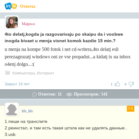
Ответы
Maijuwa
4to delatj,kogda ja razgovarivaju po skaipu da i voobwe
inogda bivaet u menja visnet komok kazdie 15 min.?
u menja na kompe 500 fotok i net cd-writera,4to delatj esli
perezagruzatj windows oni ze vse propadut...a kidatj ix na inbox
o4enj dolgo...:(
Компьютеры, Интернет
Закрыт 19 лет
1
0
Ответов: 11
Просмотров: 541
6
life_life
1.пиши на транслите
2.реинстал, и там есть такая штэла как не удалять данные..
3.usb