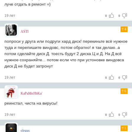
луче отдать в ремонт =)
19 лет
0
0
4
ASTI
попроси у друга или подруги хард диск! перекиньте всё нужное
туда и перепишите виндовс, потом обратно! я так делаю..а
потом сделайте диск Д. тоесть будут 2 диска Ц и Д. На Д всё
нужное сохраняйте... потом если что при устоновке виндовса
диск Д не будет затронут
19 лет
0
0
6
KaPaMeJIbKa`
реинстал, чиста на вирусы!
19 лет
0
0
1
olegus