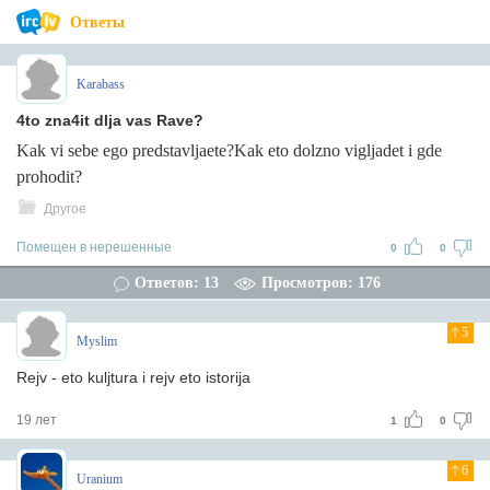
Ответы
Karabass
4to zna4it dlja vas Rave?
Kak vi sebe ego predstavljaete?Kak eto dolzno vigljadet i gde
prohodit?
Другое
Помещен в нерешенные
0
0
Ответов: 13
Просмотров: 176
5
Myslim
Rejv - eto kuljtura i rejv eto istorija
19 лет
1
0
6
Uranium