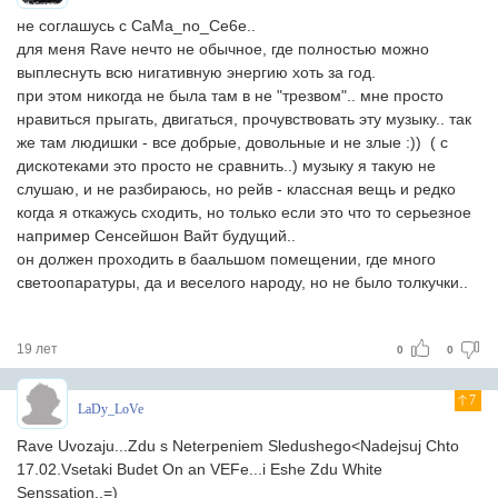
не соглашусь с CaMa_no_Ce6e..
для меня Rave нечто не обычное, где полностью можно
выплеснуть всю нигативную энергию хоть за год.
при этом никогда не была там в не "трезвом".. мне просто
нравиться прыгать, двигаться, прочувствовать эту музыку.. так
же там людишки - все добрые, довольные и не злые :)) ( с
дискотеками это просто не сравнить..) музыку я такую не
слушаю, и не разбираюсь, но рейв - классная вещь и редко
когда я откажусь сходить, но только если это что то серьезное
например Сенсейшон Вайт будущий..
он должен проходить в баальшом помещении, где много
светоопаратуры, да и веселого народу, но не было толкучки..
19 лет
0
0
7
LaDy_LoVe
Rave Uvozaju...Zdu s Neterpeniem Sledushego<Nadejsuj Chto
17.02.Vsetaki Budet On an VEFe...i Eshe Zdu White
Senssation..=)