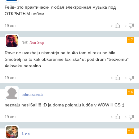
Рейв- это практически любая электронная музыка под
ОТКРЫТЫМ небом!
19 лет
0
0
7
Non-Stop
Rave ne uvazhaju nismotrja na to 4to tam ni razu ne bila
Smotretj na to kak obkurennie loxi ska4ut pod drum "trezvomu"
4eloveku nerealno
19 лет
0
0
6
subconscientia
neznaju nesli6al!!!! :D ja doma poigraju lud6e v WOW ili CS ;)
19 лет
0
0
7
L-e-x