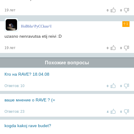
19 лет
0
0
1
HoBbIu^PyCCkuu^I
uzasno nenravutsa etij reivi :D
19 лет
0
0
Похожие вопросы
Кто на RAVE? 18.04.08
Ответов:
10
0
0
ваше мнение о RAVE ? (=
Ответов:
23
4
0
kogda kakoj rave budet?