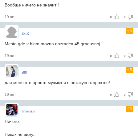
Вообще ничего не значит!!
19 лет
0
0
5
ExtR
Mesto gde v hlam mozna nazradca 45 gradusnoj
19 лет
0
0
5
z88
для меня это просто музыка и в некакую оторватся!
19 лет
0
0
5
Kvakeris
Ничего.
Никак не вижу...