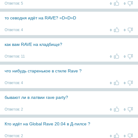
Ответов:
5
0
0
то севодня идёт на RAVE? =D=D=D
Ответов:
4
0
0
как вам RAVE на кладбище?
Ответов:
11
0
0
что нибудь старенькое в стиле Rave ?
Ответов:
4
0
0
бывают ли в латвии rave party?
Ответов:
2
0
0
Кто идёт на Global Rave 20.04 в Д-пилсе ?
Ответов:
2
0
0