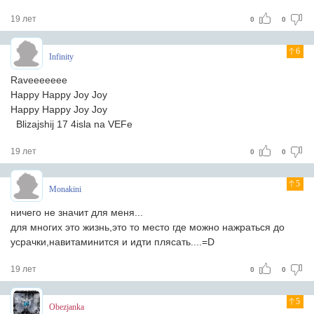
19 лет
0
0
6
Infinity
Raveeeeeee
Happy Happy Joy Joy
Happy Happy Joy Joy
Blizajshij 17 4isla na VEFe
19 лет
0
0
5
Monakini
ничего не значит для меня...
для многих это жизнь,это то место где можно нажраться до
усрачки,навитаминится и идти плясать....=D
19 лет
0
0
5
Obezjanka