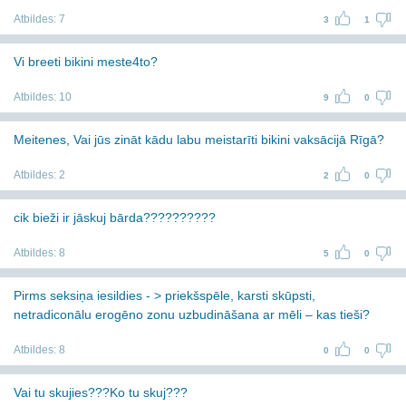
Atbildes:
7
3
1
Vi breeti bikini meste4to?
Atbildes:
10
9
0
Meitenes, Vai jūs zināt kādu labu meistarīti bikini vaksācijā Rīgā?
Atbildes:
2
2
0
cik bieži ir jāskuj bārda??????????
Atbildes:
8
5
0
Pirms seksiņa iesildies - > priekšspēle, karsti skūpsti,
netradiconālu erogēno zonu uzbudināšana ar mēli – kas tieši?
Atbildes:
8
0
0
Vai tu skujies???Ko tu skuj???