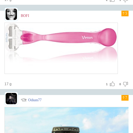
5
BOFI
17 g
1
0
7
Odium77