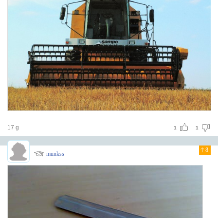
17 g
1
1
8
munkss