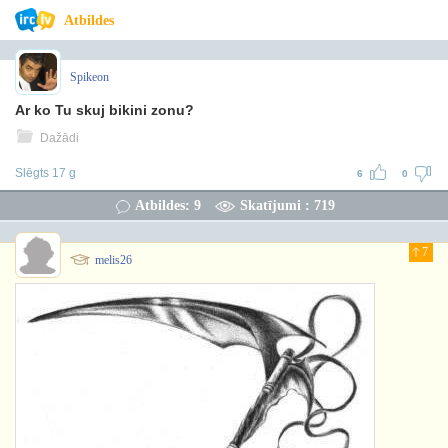
Atbildes
Spikeon
Ar ko Tu skuj bikini zonu?
Dažādi
Slēgts 17 g
6
0
Atbildes: 9
Skatījumi : 719
7
melis26