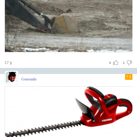
17 g
0
1
4
Generaalis