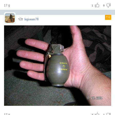
17 g
1
0
6
legionars78
17 g
2
1