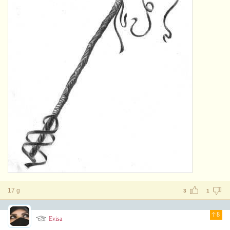
17 g
3
1
8
Evisa