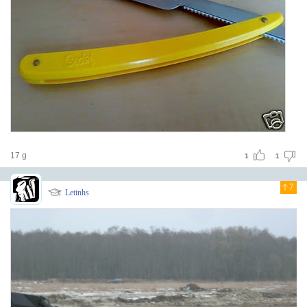
17 g
1
1
7
Letinhs