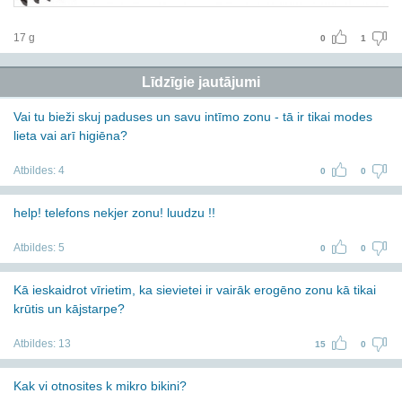
17 g
0
1
Līdzīgie jautājumi
Vai tu bieži skuj paduses un savu intīmo zonu - tā ir tikai modes
lieta vai arī higiēna?
Atbildes:
4
0
0
help! telefons nekjer zonu! luudzu !!
Atbildes:
5
0
0
Kā ieskaidrot vīrietim, ka sievietei ir vairāk erogēno zonu kā tikai
krūtis un kājstarpe?
Atbildes:
13
15
0
Kak vi otnosites k mikro bikini?