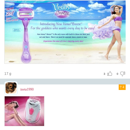
17 g
3
0
4
ineta1990