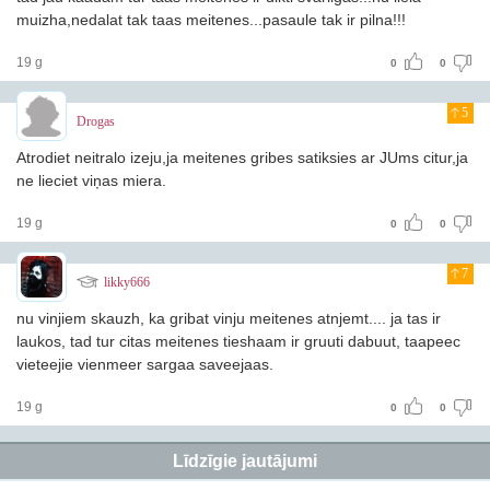
muizha,nedalat tak taas meitenes...pasaule tak ir pilna!!!
19 g
0
0
5
Drogas
Atrodiet neitralo izeju,ja meitenes gribes satiksies ar JUms citur,ja
ne lieciet viņas miera.
19 g
0
0
7
likky666
nu vinjiem skauzh, ka gribat vinju meitenes atnjemt.... ja tas ir
laukos, tad tur citas meitenes tieshaam ir gruuti dabuut, taapeec
vieteejie vienmeer sargaa saveejaas.
19 g
0
0
Līdzīgie jautājumi