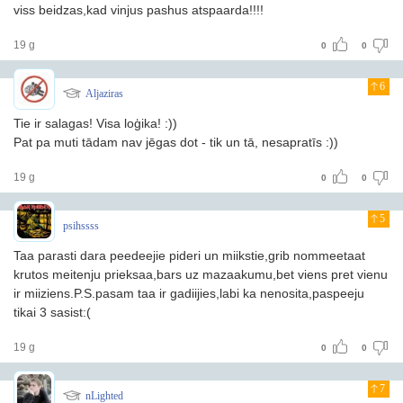
viss beidzas,kad vinjus pashus atspaarda!!!!
19 g
0
0
6
Aljaziras
Tie ir salagas! Visa loģika! :))
Pat pa muti tādam nav jēgas dot - tik un tā, nesapratīs :))
19 g
0
0
5
psihssss
Taa parasti dara peedeejie pideri un miikstie,grib nommeetaat
krutos meitenju prieksaa,bars uz mazaakumu,bet viens pret vienu
ir miiziens.P.S.pasam taa ir gadiijies,labi ka nenosita,paspeeju
tikai 3 sasist:(
19 g
0
0
7
nLighted