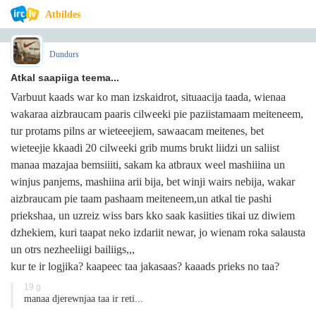
Atbildes
Dundurs
Atkal saapiiga teema...
Varbuut kaads war ko man izskaidrot, situaacija taada, wienaa
wakaraa aizbraucam paaris cilweeki pie paziistamaam meiteneem,
tur protams pilns ar wieteeejiem, sawaacam meitenes, bet
wieteejie kkaadi 20 cilweeki grib mums brukt liidzi un saliist
manaa mazajaa bemsiiiti, sakam ka atbraux weel mashiiina un
winjus panjems, mashiina arii bija, bet winji wairs nebija, wakar
aizbraucam pie taam pashaam meiteneem,un atkal tie pashi
priekshaa, un uzreiz wiss bars kko saak kasiities tikai uz diwiem
dzhekiem, kuri taapat neko izdariit newar, jo wienam roka salausta
un otrs nezheeliigi bailiigs,,,
kur te ir logjika? kaapeec taa jakasaas? kaaads prieks no taa?
19 g
manaa djerewnjaa taa ir reti...