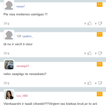
4
mazaa7
Pie visa meitenes vainiigas !!!
19 g
0
0
7
spaikers_
tā nu ir vecīt it visur
19 g
0
0
6
sirsninja23
neko saapiigu te nesaskatu!!
19 g
0
0
2
Leo_1985
Vienkaarshi ir taadi cilveeki!!!!!Vinjiem tas loiekas kruti,ar to arii