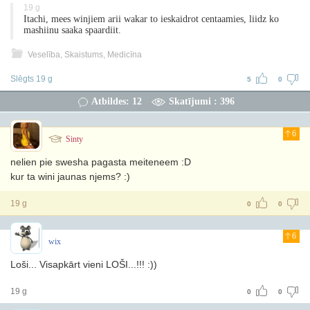
19 g
Itachi, mees winjiem arii wakar to ieskaidrot centaamies, liidz ko
mashiinu saaka spaardiit.
Veselība, Skaistums, Medicīna
Slēgts 19 g
5
0
Atbildes: 12
Skatījumi : 396
6
Sinty
nelien pie swesha pagasta meiteneem :D
kur ta wini jaunas njems? :)
19 g
0
0
6
wix
Loši... Visapkārt vieni LOŠI...!!! :))
19 g
0
0