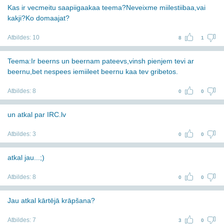
Kas ir vecmeitu saapiigaakaa teema?Neveixme miilestiibaa,vai
kakji?Ko domaajat?
Atbildes:
10
8
1
Teema:Ir beerns un beernam pateevs,vinsh pienjem tevi ar
beernu,bet nespees iemiileet beernu kaa tev gribetos.
Atbildes:
8
0
0
un atkal par IRC.lv
Atbildes:
3
0
0
atkal jau...;)
Atbildes:
8
0
0
Jau atkal kārtējā krāpšana?
Atbildes:
7
3
0