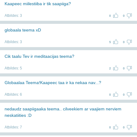
Kaapeec miilestiiba ir tik saapiiga?
Atbildes:
3
0
0
globaala teema xD
Atbildes:
3
5
0
Cik taalu Tev ir meditaacijas teema?
Atbildes:
5
2
0
Globaalaa Teema!Kaapeec taa ir ka nekaa nav...?
Atbildes:
6
0
0
nedaudz saapiigaaka teema.. cilveekiem ar vaajiem nerviem
neskatiities :D
Atbildes:
7
0
0