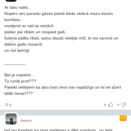
Ar labu nakti...
Nopērc sev parastu gāzes pistoli iebāz stobrā mazu dzelzs
bumbiņu
nostiprini ar vati lai neizkrīt
pieliec pie ribām un nospied gaili,
bubiņa paliks ribās, asiņu daudz vietējie mīž, to esi varonis un
dabon gadu nosacīti
un visi laimīgi
_________
Bet ja nopietni...
Tu runāt proti???
Pateikt vietējiem ka aļņu bars tevs nav vajadzīgs un lai iet dzert
tālāk nevari???
19 g
0
0
5
daartuce
tad jau kaadam tur taas meitenes ir dikti svariigas...nu liela