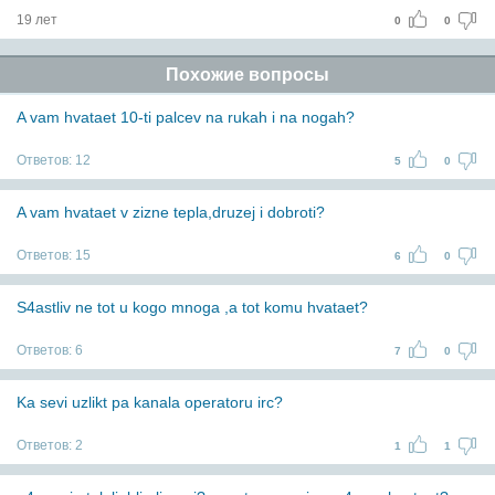
19 лет
0
0
Похожие вопросы
A vam hvataet 10-ti palcev na rukah i na nogah?
Ответов:
12
5
0
A vam hvataet v zizne tepla,druzej i dobroti?
Ответов:
15
6
0
S4astliv ne tot u kogo mnoga ,a tot komu hvataet?
Ответов:
6
7
0
Ka sevi uzlikt pa kanala operatoru irc?
Ответов:
2
1
1