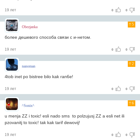
19 лет
0
0
5
Obezjanka
более дешевого способа связи с и-нетом.
19 лет
0
0
2
nanoman
4tob inet po bistree bilo kak ran6e!
19 лет
0
0
6
^Sonix^
u menja ZZ i toxic! esli nado sms to polzujusj ZZ a esli net ili
pzovanitj to toxic! tak kak tarif dewovij!
19 лет
0
0