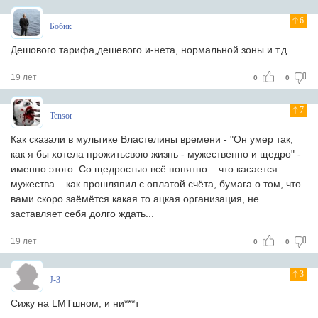
6
Бобик
Дешового тарифа,дешевого и-нета, нормальной зоны и т.д.
19 лет
0
0
7
Tensor
Как сказали в мультике Властелины времени - "Он умер так,
как я бы хотела прожитьсвою жизнь - мужественно и щедро" -
именно этого. Со щедростью всё понятно... что касается
мужества... как прошляпил с оплатой счёта, бумага о том, что
вами скоро заёмётся какая то ацкая организация, не
заставляет себя долго ждать...
19 лет
0
0
3
J-3
Сижу на LMTшном, и ни***т