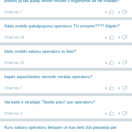
p4emu ja tak ljublju limoni?mozet v organizme 4e ne hvataet?
Ответов:
7
5
0
Kādu mobilo pakalpojumu operatoru TU izmanto???? Kāpēc?
Ответов:
18
6
0
kādu mobilo sakaru operatoru tu lieto?
Ответов:
20
0
0
kapēc iepazīstoties vienmēr norāda operatoru?
Ответов:
7
3
0
Vai kads ir stradajis "Studio pieci" par operatoru?
Ответов:
3
0
0
Kuru sakaru operatoru lietojam un kas tieši Jūs piesaista pie