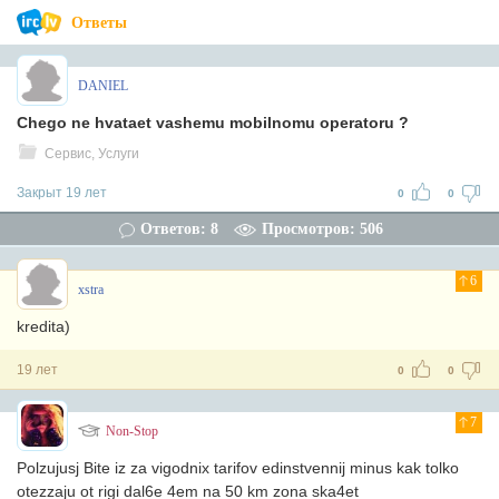
Ответы
DANIEL
Chego ne hvataet vashemu mobilnomu operatoru ?
Сервис, Услуги
Закрыт 19 лет
0
0
Ответов: 8
Просмотров: 506
6
xstra
kredita)
19 лет
0
0
7
Non-Stop
Polzujusj Bite iz za vigodnix tarifov edinstvennij minus kak tolko
otezzaju ot rigi dal6e 4em na 50 km zona ska4et