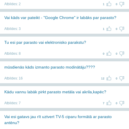
Atbildes:
2
1
0
Vai kāds var pateikt - "Google Chrome" ir labāks par parasto?
Atbildes:
3
1
0
Tu esi par parasto vai elektronisko parakstu?
Atbildes:
8
0
0
mūsdienās kāds izmanto parasto modinātāju????
Atbildes:
16
12
0
Kādu vannu labāk pirkt parasto metāla vai akrila,kapēc?
Atbildes:
7
7
0
Vai esi gatavs jau rīt uztvert TV-5 ciparu formātā ar parasto
antēnu?