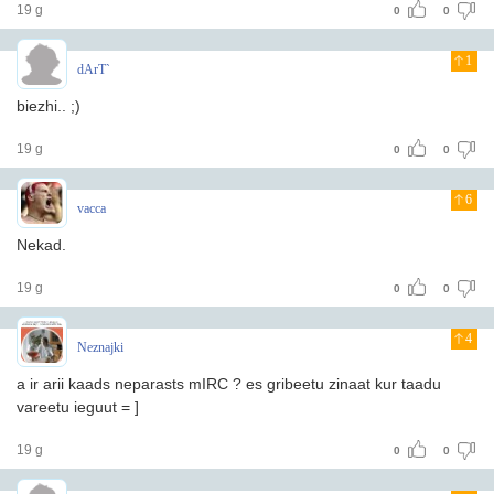
19 g
0
0
1
dArT`
biezhi.. ;)
19 g
0
0
6
vacca
Nekad.
19 g
0
0
4
Neznajki
a ir arii kaads neparasts mIRC ? es gribeetu zinaat kur taadu
vareetu ieguut = ]
19 g
0
0