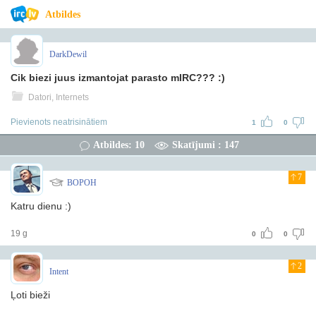
Atbildes
DarkDewil
Cik biezi juus izmantojat parasto mIRC??? :)
Datori, Internets
Pievienots neatrisinātiem
1
0
Atbildes: 10
Skatījumi : 147
7
BOPOH
Katru dienu :)
19 g
0
0
2
Intent
Ļoti bieži