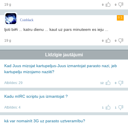
19 g
0
0
5
Csinblack
ljoti bi#i ... katru dienu ... kaut uz pars minuteem es ieju ...
19 g
0
0
Līdzīgie jautājumi
Kad Juus mizojat kartupeljus-Juus izmantojat parasto nazi, jeb
kartupelju mizojamo naziiti?
Atbildes:
29
12
0
Kadu mIRC scriptu jus izmantojat ?
Atbildes:
4
1
1
kā var nomainīt 3G uz parasto uztveramību?