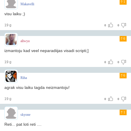
1
Makavelli
visu laiku ;)
19 g
0
0
6
aliwya
izmantoju kad veel neparadiijas visadi scripti;]
19 g
0
0
6
Riha
agrak visu laiku tagda neizmantoju!
19 g
0
0
1
skyone
Reti... pat loti reti ....