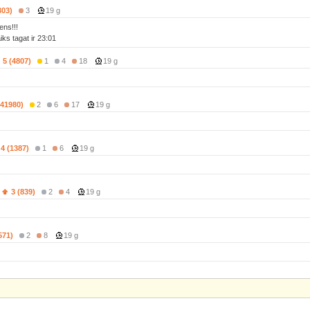
303)
3
19 g
ens!!!
iks tagat ir 23:01
5 (4807)
1
4
18
19 g
(41980)
2
6
17
19 g
4 (1387)
1
6
19 g
3 (839)
2
4
19 g
571)
2
8
19 g