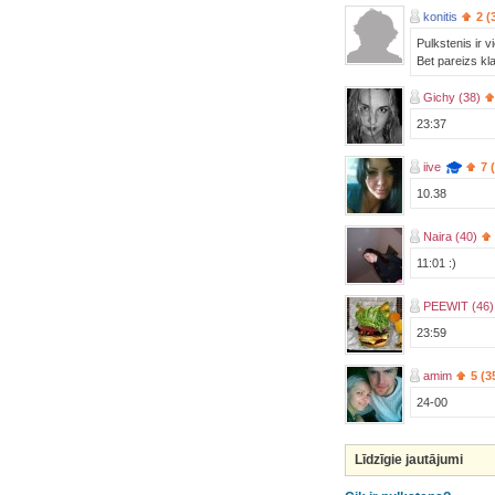
konitis
2 (
Pulkstenis ir vi
Bet pareizs kla
Gichy (38)
23:37
iive
7 
10.38
Naira (40)
11:01 :)
PEEWIT (46)
23:59
amim
5 (3
24-00
Līdzīgie jautājumi