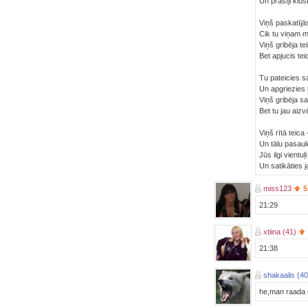
Un prasīji klus
Viņš paskatījās
Cik tu viņam m
Viņš gribēja te
Bet apjucis te
Tu pateicies s
Un apgriezies l
Viņš gribēja s
Bet tu jau aizv
Viņš rītā teica
Un tālu pasaul
Jūs ilgi vientuļi
Un satikāties j
miss123
5
21:29
xtiina (41)
21:38
shakaalis (40
he,man raada 