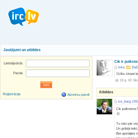
Jautājumi un atbildes
Cik ir pulkst
Lietotājvārds
Ivka
Daž
Parole
Gribu zinaat la
19 g
Ska
Atbildes
Reģistrācija
Aizmirsu paroli
ice_barg (39)
Cik pulkstens
:D
Tu nāci pie vi
Un gribēji teikt,
Bet apstājies 