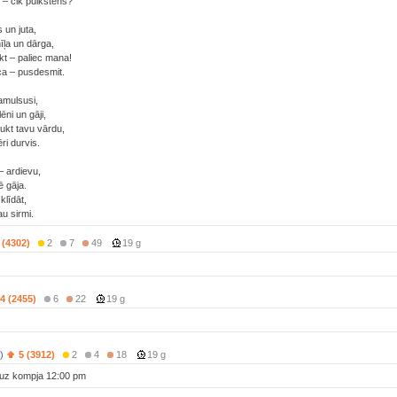
i – cik pulkstens?
 un juta,
īļa un dārga,
ikt – paliec mana!
ica – pusdesmit.
amulsusi,
ēni un gāji,
aukt tavu vārdu,
ēri durvis.
 – ardievu,
ē gāja.
 klīdāt,
au sirmi.
 (4302)
2
7
49
19 g
4 (2455)
6
22
19 g
)
5 (3912)
2
4
18
19 g
uz kompja 12:00 pm