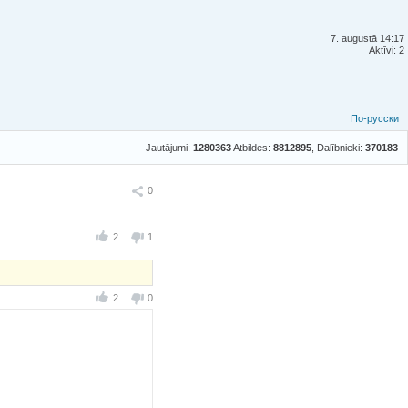
7. augustā 14:17
Aktīvi: 2
По-русски
Jautājumi:
1280363
Atbildes:
8812895
, Dalībnieki:
370183
Ieteikt
0
2
1
2
0