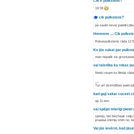
Cik ir pulkstens?
18:39
cik pulkstens?
pa saulei nevar pateikt,tā
Hmmmm .... Cik pulkstens
Rokaspulkstenis rāda 12:58,
Ko jūs sakat par pulkste
man nepatik sis grozisanas 
vai taisnība ka rokas pu
Netici visam ko filmās rād
__
Tur arī dzemdības paiet pā
kad gaji vakar cuceet c
ap 11-iem
vai spējat mierīgi pieiet
speeju, bet biezhaak celju,
praataa izlemju shim ne, be
Vai jūs ievērot, kad jāsa