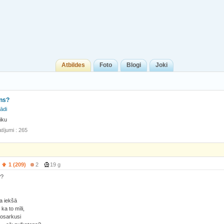
Atbildes
Foto
Blogi
Joki
ens?
ādi
iku
tījumi : 265
1 (209)
2
19 g
??
ņa iekšā
 ka to mīli,
nosarkusi