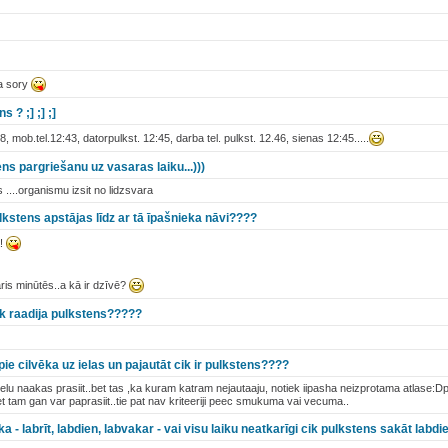
ka sory
 ? ;] ;] ;]
 mob.tel.12:43, datorpulkst. 12:45, darba tel. pulkst. 12.46, sienas 12:45.....
ns pargriešanu uz vasaras laiku...)))
....organismu izsit no lidzsvara
lkstens apstājas līdz ar tā īpašnieka nāvi????
a!
ris minūtēs..a kā ir dzīvē?
ik raadija pulkstens?????
 pie cilvēka uz ielas un pajautāt cik ir pulkstens????
ielu naakas prasiit..bet tas ,ka kuram katram nejautaaju, notiek iipasha neizprotama atlase:Dp
t tam gan var paprasiit..tie pat nav kriteeriji peec smukuma vai vecuma..
ka - labrīt, labdien, labvakar - vai visu laiku neatkarīgi cik pulkstens sakāt labdi